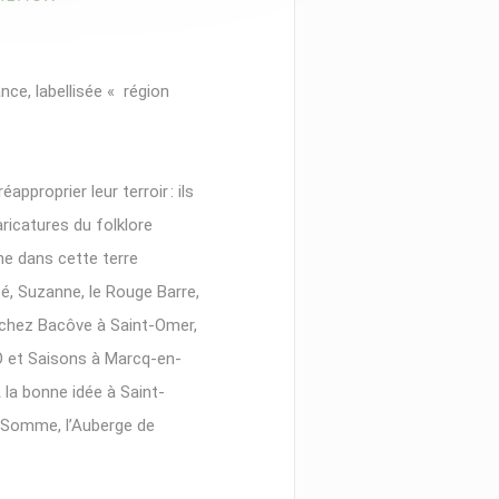
nce, labellisée « région
proprier leur terroir : ils
aricatures du folklore
che dans cette terre
té, Suzanne, le Rouge Barre,
 : chez Bacôve à Saint-Omer,
Ó et ­Saisons à Marcq-en-
 la bonne idée à Saint-
-Somme, ­l’Auberge de