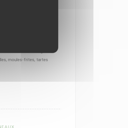
ouveau de la Côte d’Opale à la
is de la Région peuvent
ttes depuis qu’une nouvelle
y a cinq ans. C’est au tour
trimoine culinaire régional,
les, moules-frites, tartes
RNEAUX