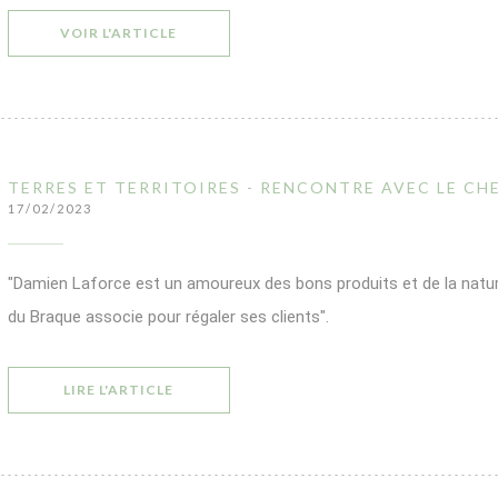
((OUVRE UNE NOUVELLE FENÊTRE))
VOIR L'ARTICLE
TERRES ET TERRITOIRES - RENCONTRE AVEC LE CH
17/02/2023
"Damien Laforce est un amoureux des bons produits et de la natur
du Braque associe pour régaler ses clients".
((OUVRE UNE NOUVELLE FENÊTRE))
LIRE L'ARTICLE