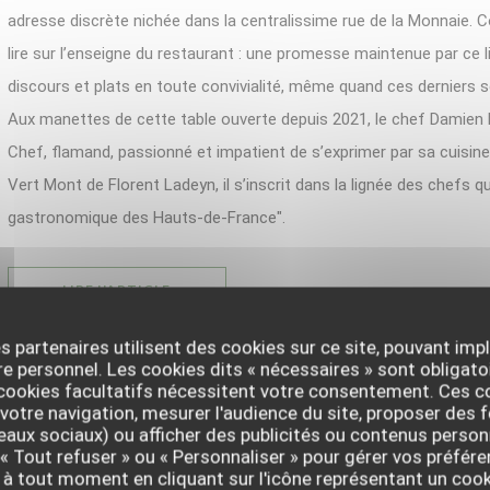
adresse discrète nichée dans la centralissime rue de la Monnaie.
lire sur l’enseigne du restaurant : une promesse maintenue par ce l
discours et plats en toute convivialité, même quand ces derniers
Aux manettes de cette table ouverte depuis 2021, le chef Damien 
Chef, flamand, passionné et impatient de s’exprimer par sa cuisine
Vert Mont de Florent Ladeyn, il s’inscrit dans la lignée des chefs q
gastronomique des Hauts-de-France".
((OUVRE UNE NOUVELLE FENÊTRE))
LIRE L'ARTICLE
s partenaires utilisent des cookies sur ce site, pouvant impl
 personnel. Les cookies dits « nécessaires » sont obligatoi
 cookies facultatifs nécessitent votre consentement. Ces co
votre navigation, mesurer l'audience du site, proposer des f
seaux sociaux) ou afficher des publicités ou contenus person
LE JOURNAL DU DIMANCHE - CUISINE DU NORD : U
 « Tout refuser » ou « Personnaliser » pour gérer vos préfé
DE CHEFS RÉVEILLE LES HAUTS-DE-FRANCE
 à tout moment en cliquant sur l'icône représentant un coo
14/04/2023