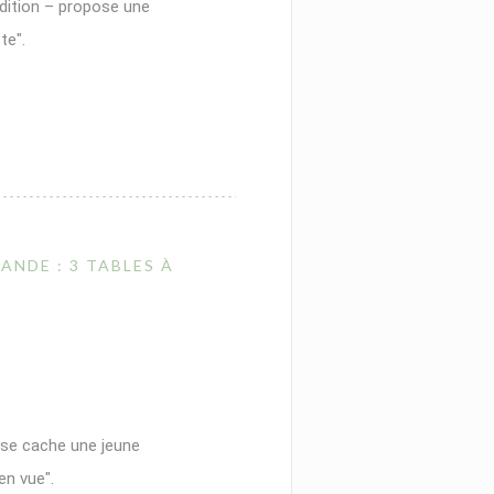
adition – propose une
te".
E NOUVELLE FENÊTRE))
ANDE : 3 TABLES À
 se cache une jeune
en vue".