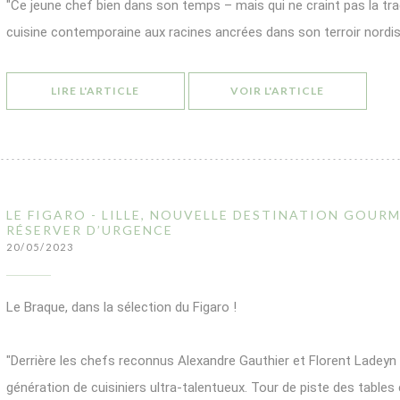
"Ce jeune chef bien dans son temps – mais qui ne craint pas la tr
cuisine contemporaine aux racines ancrées dans son terroir nordis
((OUVRE UNE NOUVELLE FENÊTRE))
((OUVRE UN
LIRE L'ARTICLE
VOIR L'ARTICLE
LE FIGARO - LILLE, NOUVELLE DESTINATION GOURM
RÉSERVER D’URGENCE
20/05/2023
Le Braque, dans la sélection du Figaro !
"Derrière les chefs reconnus Alexandre Gauthier et Florent Ladeyn
génération de cuisiniers ultra-talentueux. Tour de piste des tables 