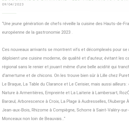
09/04/2023
"Une jeune génération de chefs réveille la cuisine des Hauts-de-Fra
européenne de la gastronomie 2023 .
Ces nouveaux arrivants se montrent vifs et décomplexés pour se réap
déploient une cuisine moderne, de qualité et d’auteur, évitant les c
régional sans le renier et jouant même d’une belle acidité qui tran
d’amertume et de chicons. On les trouve bien sûr à Lille chez Pure
Le Braque, La Table du Clarance et Le Cerisier, mais aussi ailleurs
Nature à ­Armentières, Empreinte et La ­Laiterie à ­Lambersart, Roz
Barœul, ­Arborescence à Croix, La Plage à Audresselles, l’Auberge À
Jean-aux-Bois, ­Rhizome à Compiègne, Schorre à Saint-Valéry-sur
Monceaux non loin de ­Beauvais…"