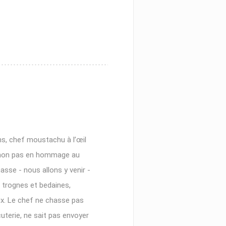
S
ns, chef moustachu à l’œil
, non pas en hommage au
sse - nous allons y venir -
 trognes et bedaines,
ux. Le chef ne chasse pas
cuterie, ne sait pas envoyer