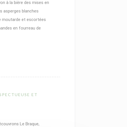
on à la bière des mises en
les asperges blanches
de moutarde et escortées
amandes en fourreau de
E NOUVELLE FENÊTRE))
ESPECTUEUSE ET
 découvrons Le Braque,