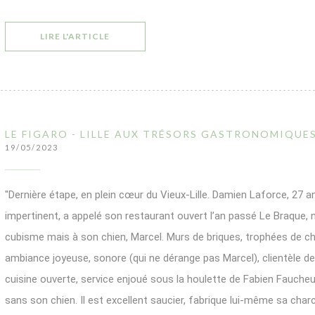
((OUVRE UNE NOUVELLE FENÊTRE))
LIRE L'ARTICLE
LE FIGARO - LILLE AUX TRÉSORS GASTRONOMIQUE
19/05/2023
"Dernière étape, en plein cœur du Vieux-Lille. Damien Laforce, 27 a
impertinent, a appelé son restaurant ouvert l’an passé Le Braque
cubisme mais à son chien, Marcel. Murs de briques, trophées de cha
ambiance joyeuse, sonore (qui ne dérange pas Marcel), clientèle de
cuisine ouverte, service enjoué sous la houlette de Fabien Fauche
sans son chien. Il est excellent saucier, fabrique lui-même sa char