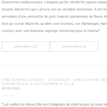
d’assiettes mollassonnes. L’exquise petite tartelette oignon-sabay
bouche démontre que Laforce est un véritable technicien. Il sert 
enroulées d’une ventrèche de porc maison, parsemées de fleurs 
d’un jus corsé. Mazette, qu’elles sont bonnes, ces flamberges fl
cochon, avec une brunoise asperge-ventrèche pour la mâche!"
((OUVRE UNE NOUVELLE FENÊTRE))
((OUVRE UN
LIRE L'ARTICLE
VOIR L'ARTICLE
FINE DINING LOVERS - LE BRAQUE : UNE CUISINE R
COURAGEUSE À DÉCOUVRIR À LILLE
09/05/2023
"Les ruelles du Vieux-Lille sont baignées de soleil le jour où nous