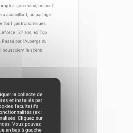
 Comptoir gourmand, on peut
ieu accueillant, où partager
 se font gastronomiques.
Laforce : 27 ans, ex Top
. Passé par l’Auberge du
ui bousculent la scène
iquer la collecte de
res et installés par
okies facultatifs
onctionnalités (ex :
nalisés. Cliquez sur
NE JEUNE GÉNÉRATION
rences. Vous pouvez
kie en bas à gauche