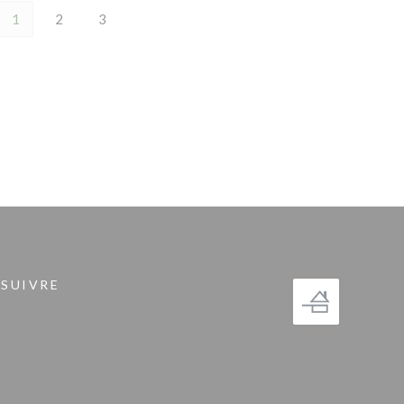
1
2
3
 SUIVRE
fenêtre))
gram ((ouvre une nouvelle fenêtre))