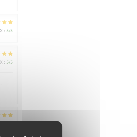
IX
:
5
/5
IX
:
5
/5
….
IX
:
4
/5