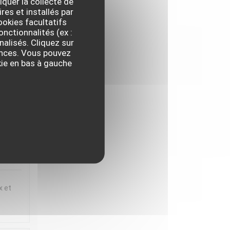
iquer la collecte de
res et installés par
ux et
okies facultatifs
t
onctionnalités (ex :
nalisés. Cliquez sur
 en
rences. Vous pouvez
iette
kie en bas à gauche
,
IX
:
5
/5
x et