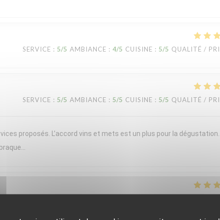
SERVICE
:
5
/5
AMBIANCE
:
4
/5
CUISINE
:
5
/5
QUALITÉ / PR
SERVICE
:
5
/5
AMBIANCE
:
5
/5
CUISINE
:
5
/5
QUALITÉ / PR
vices proposés. L’accord vins et mets est un plus pour la dégustation
 braque…
SERVICE
:
5
/5
AMBIANCE
:
5
/5
CUISINE
:
5
/5
QUALITÉ / PR