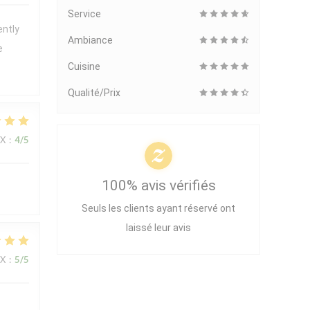
Service
ently
Ambiance
e
Cuisine
Qualité/Prix
IX
:
4
/5
100% avis vérifiés
Seuls les clients ayant réservé ont
laissé leur avis
IX
:
5
/5