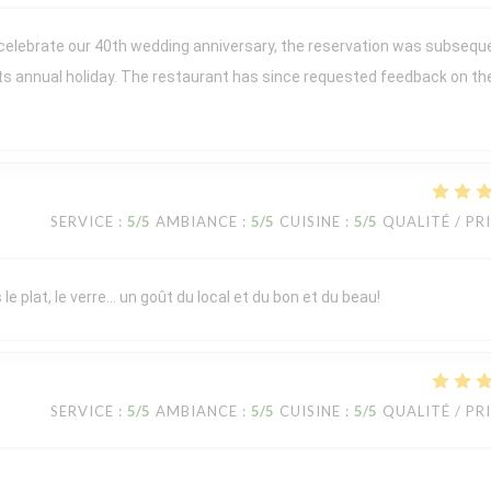
 celebrate our 40th wedding anniversary, the reservation was subsequ
its annual holiday. The restaurant has since requested feedback on th
SERVICE
:
5
/5
AMBIANCE
:
5
/5
CUISINE
:
5
/5
QUALITÉ / PR
le plat, le verre… un goût du local et du bon et du beau!
SERVICE
:
5
/5
AMBIANCE
:
5
/5
CUISINE
:
5
/5
QUALITÉ / PR