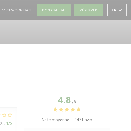
((OUVRE UNE NOUVELLE FENÊTRE))
((OUVRE UNE NOUV
FR
ACCÈS/CONTACT
BON CADEAU
RÉSERVER
Inst
4.8
/5
Note moyenne —
2471 avis
IX
:
1
/5