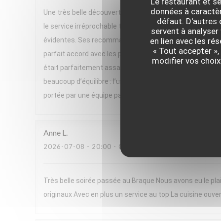
Le restaurant et se
données à caractère
Une très belle découverte ! Nous avons passé un excelle
défaut. D'autres
le service irréprochable tout au long du repas. Un gran
servent à analyser 
en lien avec les ré
évidentes. Ses recommandations de vins, parfois issues 
« Tout accepter »,
parfait accord avec les plats. Le menu, très végétal et h
modifier vos choix
était parfaitement assaisonnée, pleine de saveurs et se
beaucoup d’équilibre : l’un très frais, l’autre plus réconf
portée par une équipe passionnée. Nous avons adoré cett
Anne
L
2026-07-08
- 20:00 - COUVERTS 2
Très belle soirée passée au Braque Nous avons eu le plai
originaux Avec en plus un service au top La cuisine ouver