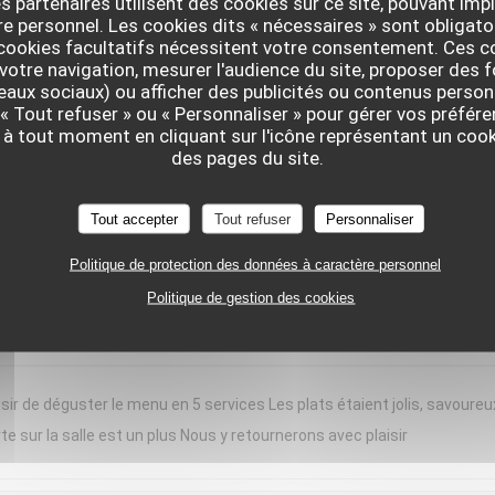
s partenaires utilisent des cookies sur ce site, pouvant impl
 personnel. Les cookies dits « nécessaires » sont obligatoi
nt moment chez « Le Braque » ce samedi soir. L’accueil a été chaleure
 cookies facultatifs nécessitent votre consentement. Ces co
d bravo à notre serveuse, dont les connaissances en sommellerie étaien
votre navigation, mesurer l'audience du site, proposer des f
seaux sociaux) ou afficher des publicités ou contenus person
de domaines plus confidentiels, étaient toujours justes, originales et
 « Tout refuser » ou « Personnaliser » pour gérer vos préfé
erbacé, apportait une belle fraîcheur, idéale pour la saison. Chaque ass
 à tout moment en cliquant sur l'icône représentant un coo
rvie en portions généreuses. Les desserts concluaient le repas avec
des pages du site.
ortant, tout en restant léger. Une cuisine précise, créative et généreuse
e expérience et reviendrons avec grand plaisir !
Tout accepter
Tout refuser
Personnaliser
Politique de protection des données à caractère personnel
Politique de gestion des cookies
SERVICE
:
4
/5
AMBIANCE
:
5
/5
CUISINE
:
5
/5
QUALITÉ / PR
sir de déguster le menu en 5 services Les plats étaient jolis, savoureu
te sur la salle est un plus Nous y retournerons avec plaisir