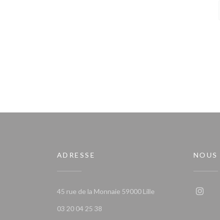
ADRESSE
NOUS
((ouvre une nouvelle 
45 rue de la Monnaie 59000 Lille
Insta
03 20 04 25 38