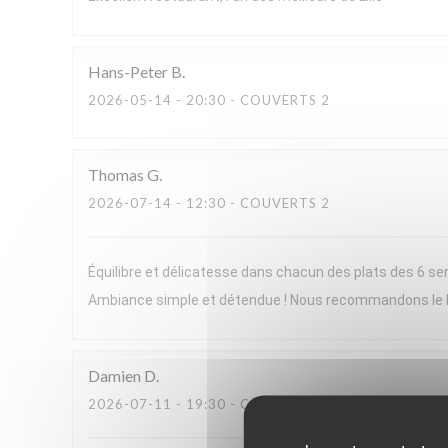
Hans-Peter
B
2026-05-14
- 20:30 - COUVERTS 2
Thomas
G
2026-07-14
- 12:30 - COUVERTS 2
Équilibre et délicatesse dans chacun des plats des 6 ser
Ambiance simple et détendue ! Nous recommandons le
Damien
D
2026-07-11
- 19:30 - COUVERTS 2