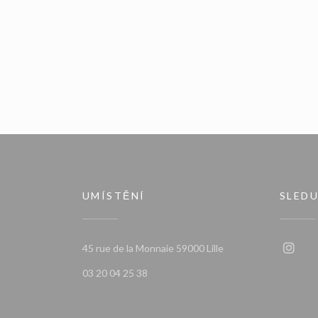
UMÍSTĚNÍ
SLEDU
((otevře se v novém o
45 rue de la Monnaie 59000 Lille
Insta
03 20 04 25 38