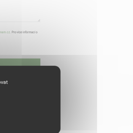
znam.cz
. Pro více informací o
ovat