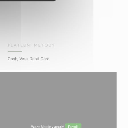
PLATEBNÍ METODY
Cash, Visa, Debit Card
Waze Map je vypnutý.
Povolit