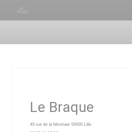
Panel pro správu cookies
Le Braque
((otevře se v novém 
45 rue de la Monnaie 59000 Lille