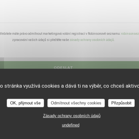
řebitele máte právo odmítnout marketingová volání registrací v Robinsonově seznamu:
robinsonse
zpracování vašich údajů si přečtěte naše
zásady ochrany osobních údajů
.
o stránka využívá cookies a dává ti na výběr, co chceš aktiv
OK, přijmout vše
Odmítnout všechny cookies
Přizpůsobit
Zásady ochrany osobních údajů
undefined