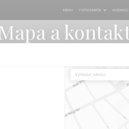
MENU
FOTOGRAFIE
HODNOC
Mapa a kontak
okně))