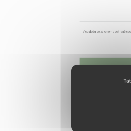
V souladu se zákonem o ochraně spot
Tat