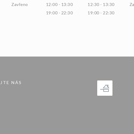
Zavřeno
12:00 - 13:30
12:30 - 13:30
Z
19:00 - 22:30
19:00 - 22:30
JTE NÁS
kně))
gram ((otevře se v novém okně))