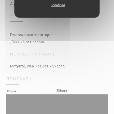
Δημιουργική κουζίνα, Τοπικό φαγητό
undefined
ΤΎΠΟΣ ΕΠΙΧΕΊΡΗΣΗΣ
Γαστρονομικό εστιατόριο
, Γαλλικό εστιατόριο
ΜΈΘΟΔΟΙ ΠΛΗΡΩΜΉΣ
Μετρητά, Visa, Χρεωστική κάρτα
ΠΡΌΣΒΑΣΗ
Μετρό
Rihour