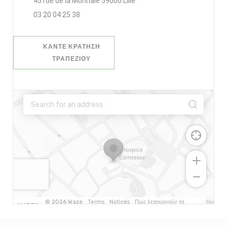
((ανοίγει σε νέο παράθυρο))
45 rue de la Monnaie 59000 Lille
03 20 04 25 38
ΚΆΝΤΕ ΚΡΆΤΗΣΗ
ΤΡΑΠΕΖΙΟΎ