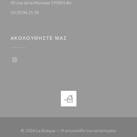
((ανοίγει σε νέο παράθυρο))
45 rue de la Monnaie 59000 Lille
03 20 04 25 38
ΑΚΟΛΟΥΘΉΣΤΕ ΜΑΣ
Instagram ((ανοίγει σε νέο παράθυρο))
© 2026 Le Braque — Η ιστοσελίδα του εστιατορίου