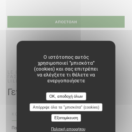
Ο ιστότοπος αυτός
χρησιμοποιεί "μπισκότα"
(cookies) και σας επιτρέπει
LE BRAQUE
να ελέγξετε τι θέλετε να
ΓΑΣΤΡΟΝΟΜΙΚΌ ΕΣΤΙΑΤΌΡΙΟ
ενεργοποιήσετε
LILLE
Γενικές πληροφορίες
OK, αποδοχή όλων
Απόρριψε όλα τα "μπισκότα" (cookies)
ΚΟΥΖΊΝΑ
Εξατομίκευση
Παραδοσιακή κουζίνα, Καλοφαγάς, Σπιτικό,
Πολιτική απορρήτου