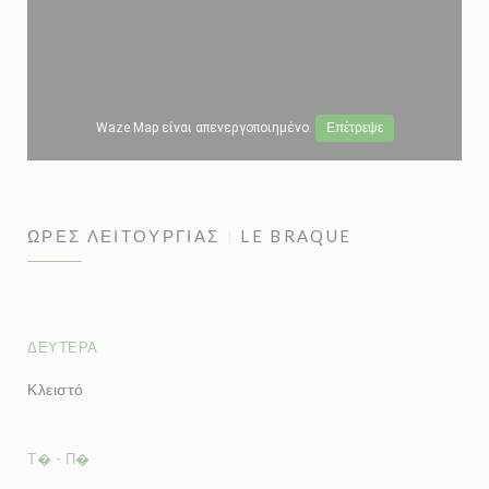
Waze Map είναι απενεργοποιημένο.
Επέτρεψε
ΏΡΕΣ ΛΕΙΤΟΥΡΓΊΑΣ
LE BRAQUE
ΔΕΥΤΈΡΑ
Κλειστό
Τ�
-
Π�