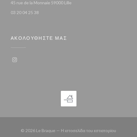
((ανοίγει σε νέο παράθυρο))
45 rue de la Monnaie 59000 Lille
03 20 04 25 38
ΑΚΟΛΟΥΘΉΣΤΕ ΜΑΣ
Instagram ((ανοίγει σε νέο παράθυρο))
© 2026 Le Braque — Η ιστοσελίδα του εστιατορίου