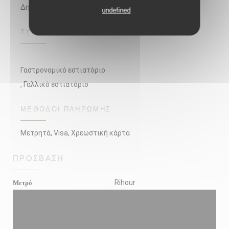
Δημιουργική κουζίνα, Τοπικό φαγητό
undefined
ΤΎΠΟΣ ΕΠΙΧΕΊΡΗΣΗΣ
Γαστρονομικό εστιατόριο
, Γαλλικό εστιατόριο
ΜΈΘΟΔΟΙ ΠΛΗΡΩΜΉΣ
Μετρητά, Visa, Χρεωστική κάρτα
ΠΡΌΣΒΑΣΗ
Μετρό
Rihour