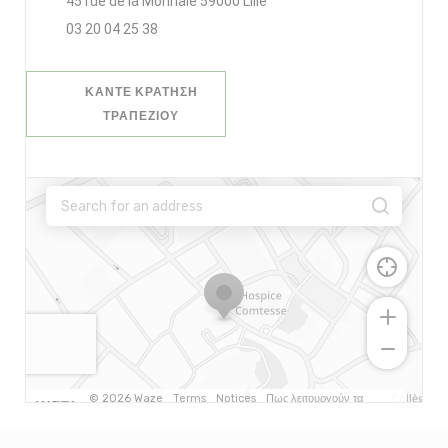
((ανοίγει σε νέο παράθυρο))
45 rue de la Monnaie 59000 Lille
03 20 04 25 38
ΚΆΝΤΕ ΚΡΆΤΗΣΗ
ΤΡΑΠΕΖΙΟΎ