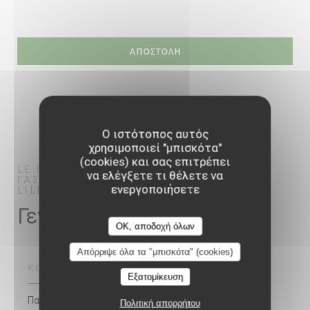
Ο ιστότοπος αυτός
χρησιμοποιεί "μπισκότα"
(cookies) και σας επιτρέπει
LE BRAQUE
να ελέγξετε τι θέλετε να
ΓΑΣΤΡΟΝΟΜΙΚΌ ΕΣΤΙΑΤΌΡΙΟ
ενεργοποιήσετε
LILLE
Γενικές πληροφορίες
OK, αποδοχή όλων
Απόρριψε όλα τα "μπισκότα" (cookies)
ΚΟΥΖΊΝΑ
Εξατομίκευση
Παραδοσιακή κουζίνα, Καλοφαγάς, Σπιτικό,
Πολιτική απορρήτου