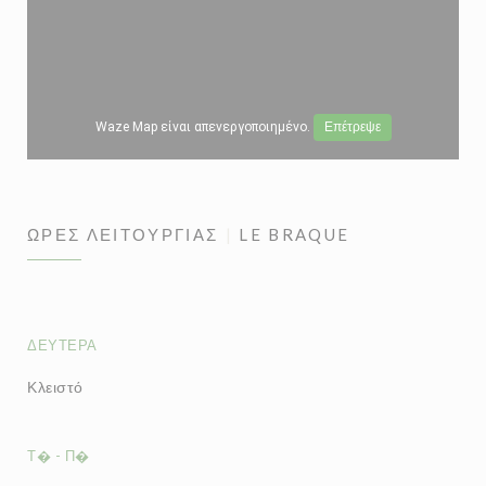
Waze Map είναι απενεργοποιημένο.
Επέτρεψε
ΏΡΕΣ ΛΕΙΤΟΥΡΓΊΑΣ
LE BRAQUE
ΔΕΥΤΈΡΑ
Κλειστό
Τ�
-
Π�