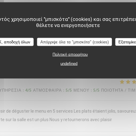
nt moment chez « Le Braque » ce samedi soir. L’accueil a été chaleure
d bravo à notre serveuse, dont les connaissances en sommellerie étaien
τός χρησιμοποιεί "μπισκότα" (cookies) και σας επιτρέπει
θέλετε να ενεργοποιήσετε
de domaines plus confidentiels, étaient toujours justes, originales et
erbacé, apportait une belle fraîcheur, idéale pour la saison. Chaque ass
rvie en portions généreuses. Les desserts concluaient le repas avec
K, αποδοχή όλων
Απόρριψε όλα τα "μπισκότα" (cookies)
Εξατομίκ
ortant, tout en restant léger. Une cuisine précise, créative et généreuse
Πολιτική απορρήτου
e expérience et reviendrons avec grand plaisir !
undefined
ΥΠΗΡΕΣΊΑ
:
4
/5
ΑΤΜΌΣΦΑΙΡΑ
:
5
/5
ΜΕΝΟΎ
:
5
/5
ΠΟΙΌΤΗΤΑ / ΤΙ
sir de déguster le menu en 5 services Les plats étaient jolis, savoureu
te sur la salle est un plus Nous y retournerons avec plaisir