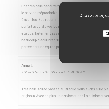
Une très belle découverte ! Nous avons passé un excelle
le service irréprochable tout au long du repas. Un gran
Ο ιστότοπος αυ
évidentes. Ses recommandations de vins, parfois issues 
parfait accord avec les plats. Le menu, très végétal et h
était parfaitement assaisonnée, pleine de saveurs et se
O
beaucoup d’équilibre : l’un très frais, l’autre plus réconf
portée par une équipe passionnée. Nous avons adoré cett
Anne
L
2026-07-08
- 20:00 - ΚΑΛΕΣΜΈΝΟΙ 2
Très belle soirée passée au Braque Nous avons eu le plai
originaux Avec en plus un service au top La cuisine ouver