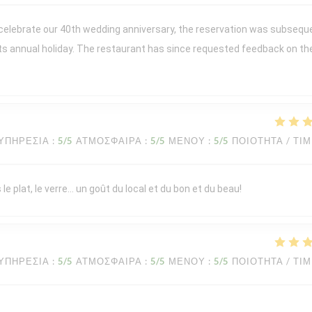
 celebrate our 40th wedding anniversary, the reservation was subsequ
its annual holiday. The restaurant has since requested feedback on th
ΥΠΗΡΕΣΊΑ
:
5
/5
ΑΤΜΌΣΦΑΙΡΑ
:
5
/5
ΜΕΝΟΎ
:
5
/5
ΠΟΙΌΤΗΤΑ / ΤΙ
le plat, le verre… un goût du local et du bon et du beau!
ΥΠΗΡΕΣΊΑ
:
5
/5
ΑΤΜΌΣΦΑΙΡΑ
:
5
/5
ΜΕΝΟΎ
:
5
/5
ΠΟΙΌΤΗΤΑ / ΤΙ