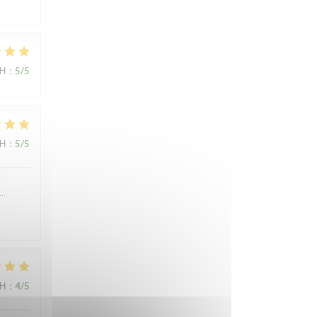
ΜΉ
:
5
/5
ΜΉ
:
5
/5
….
ΜΉ
:
4
/5