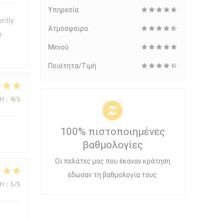
Υπηρεσία
ently
Ατμόσφαιρα
e
Μενού
Ποιότητα/Τιμή
ΜΉ
:
4
/5
100% πιστοποιημένες
βαθμολογίες
Οι πελάτες μας που έκαναν κράτηση
έδωσαν τη βαθμολογία τους
ΜΉ
:
5
/5