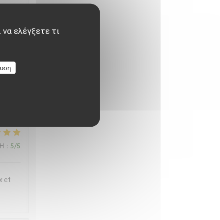
ux et
t
 να ελέγξετε τι
 en
iette
ευση
,
ΜΉ
:
5
/5
x et