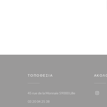
ΤΟΠΟΘΕΣΊΑ
ΑΚΟΛ
((ανοίγει σε νέο παρά
45 rue de la Monnaie 59000 Lille
Insta
03 20 04 25 38