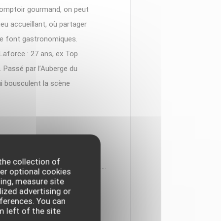
 Comptoir gourmand, on peut
ieu accueillant, où partager
 se font gastronomiques.
Laforce : 27 ans, ex Top
. Passé par l’Auberge du
ui bousculent la scène
the collection of
er optional cookies
ing, measure site
lized advertising or
NE JEUNE GÉNÉRATION
references. You can
 left of the site