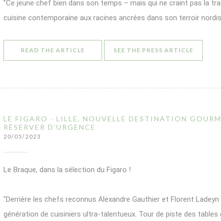
"Ce jeune chef bien dans son temps – mais qui ne craint pas la tr
cuisine contemporaine aux racines ancrées dans son terroir nordis
((OPENS IN A NEW WINDOW))
((OPENS
READ THE ARTICLE
SEE THE PRESS ARTICLE
LE FIGARO - LILLE, NOUVELLE DESTINATION GOURM
RÉSERVER D’URGENCE
20/05/2023
Le Braque, dans la sélection du Figaro !
"Derrière les chefs reconnus Alexandre Gauthier et Florent Ladeyn
génération de cuisiniers ultra-talentueux. Tour de piste des tables 