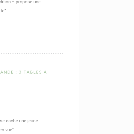
adition – propose une
te".
 IN A NEW WINDOW))
ANDE : 3 TABLES À
 se cache une jeune
en vue".