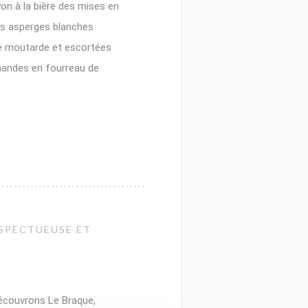
on à la bière des mises en
les asperges blanches
de moutarde et escortées
amandes en fourreau de
 IN A NEW WINDOW))
ESPECTUEUSE ET
 découvrons Le Braque,