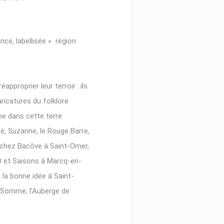
nce, labellisée « région
proprier leur terroir : ils
aricatures du folklore
che dans cette terre
té, Suzanne, le Rouge Barre,
 : chez Bacôve à Saint-Omer,
Ó et ­Saisons à Marcq-en-
 la bonne idée à Saint-
-Somme, ­l’Auberge de