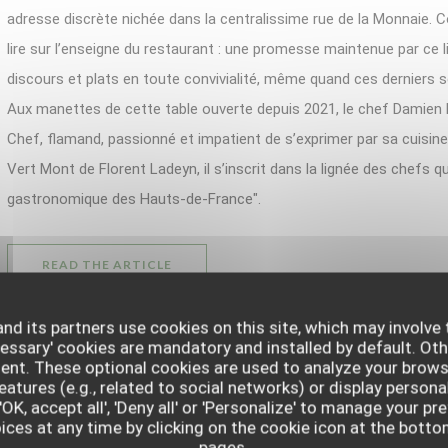
adresse discrète nichée dans la centralissime rue de la Monnaie.
lire sur l’enseigne du restaurant : une promesse maintenue par ce l
discours et plats en toute convivialité, même quand ces derniers
Aux manettes de cette table ouverte depuis 2021, le chef Damien 
Chef, flamand, passionné et impatient de s’exprimer par sa cuisine
Vert Mont de Florent Ladeyn, il s’inscrit dans la lignée des chefs q
gastronomique des Hauts-de-France".
((OPENS IN A NEW WINDOW))
READ THE ARTICLE
nd its partners use cookies on this site, which may involve 
cessary' cookies are mandatory and installed by default. Oth
sent. These optional cookies are used to analyze your brows
eatures (e.g., related to social networks) or display persona
LE JOURNAL DU DIMANCHE - CUISINE DU NORD : U
'OK, accept all', 'Deny all' or 'Personalize' to manage your p
DE CHEFS RÉVEILLE LES HAUTS-DE-FRANCE
ces at any time by clicking on the cookie icon at the bottom
14/04/2023
pages.