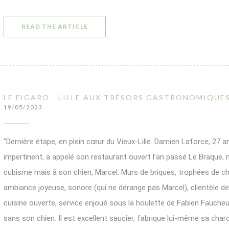
((OPENS IN A NEW WINDOW))
READ THE ARTICLE
LE FIGARO - LILLE AUX TRÉSORS GASTRONOMIQUE
19/05/2023
"Dernière étape, en plein cœur du Vieux-Lille. Damien Laforce, 27 a
impertinent, a appelé son restaurant ouvert l’an passé Le Braque
cubisme mais à son chien, Marcel. Murs de briques, trophées de cha
ambiance joyeuse, sonore (qui ne dérange pas Marcel), clientèle de
cuisine ouverte, service enjoué sous la houlette de Fabien Fauche
sans son chien. Il est excellent saucier, fabrique lui-même sa char