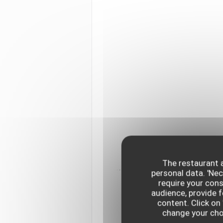
The restaurant a
personal data. 'Ne
require your con
audience, provide f
content. Click on 
change your choi