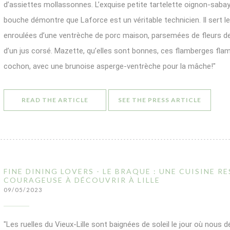
d’assiettes mollassonnes. L’exquise petite tartelette oignon-sabay
bouche démontre que Laforce est un véritable technicien. Il sert 
enroulées d’une ventrèche de porc maison, parsemées de fleurs 
d’un jus corsé. Mazette, qu’elles sont bonnes, ces flamberges fl
cochon, avec une brunoise asperge-ventrèche pour la mâche!"
((OPENS IN A NEW WINDOW))
((OPENS
READ THE ARTICLE
SEE THE PRESS ARTICLE
FINE DINING LOVERS - LE BRAQUE : UNE CUISINE R
COURAGEUSE À DÉCOUVRIR À LILLE
09/05/2023
"Les ruelles du Vieux-Lille sont baignées de soleil le jour où nous