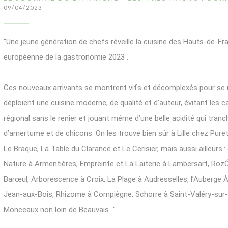
09/04/2023
"Une jeune génération de chefs réveille la cuisine des Hauts-de-Fra
européenne de la gastronomie 2023 .
Ces nouveaux arrivants se montrent vifs et décomplexés pour se réap
déploient une cuisine moderne, de qualité et d’auteur, évitant les c
régional sans le renier et jouant même d’une belle acidité qui tran
d’amertume et de chicons. On les trouve bien sûr à Lille chez Pure
Le Braque, La Table du Clarance et Le Cerisier, mais aussi ailleurs
Nature à ­Armentières, Empreinte et La ­Laiterie à ­Lambersart, Roz
Barœul, ­Arborescence à Croix, La Plage à Audresselles, l’Auberge À
Jean-aux-Bois, ­Rhizome à Compiègne, Schorre à Saint-Valéry-sur
Monceaux non loin de ­Beauvais…"