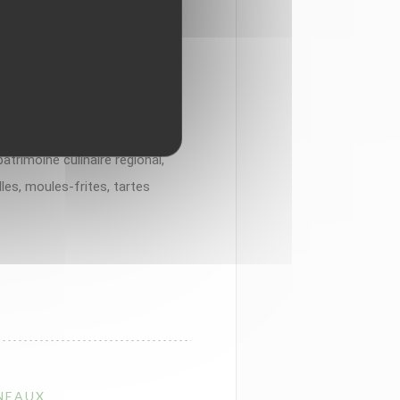
ouveau de la Côte d’Opale à la
is de la Région peuvent
ttes depuis qu’une nouvelle
y a cinq ans. C’est au tour
trimoine culinaire régional,
les, moules-frites, tartes
RNEAUX