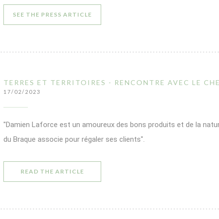
((OPENS IN A NEW WINDOW))
SEE THE PRESS ARTICLE
TERRES ET TERRITOIRES - RENCONTRE AVEC LE CH
17/02/2023
"Damien Laforce est un amoureux des bons produits et de la natur
du Braque associe pour régaler ses clients".
((OPENS IN A NEW WINDOW))
READ THE ARTICLE