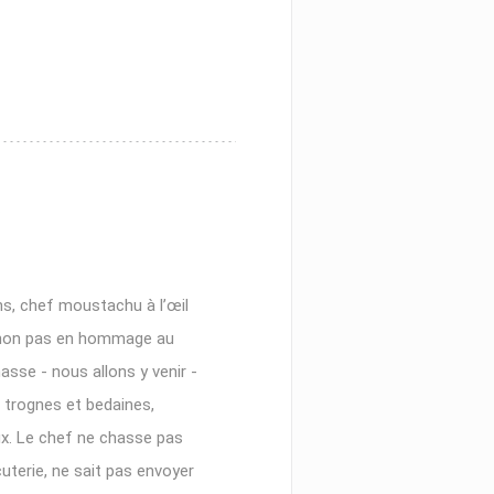
S
ns, chef moustachu à l’œil
, non pas en hommage au
sse - nous allons y venir -
 trognes et bedaines,
ux. Le chef ne chasse pas
cuterie, ne sait pas envoyer