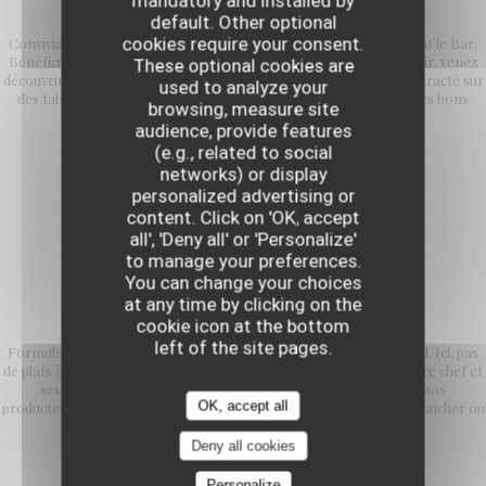
L'Avant comptoir
mandatory and installed by
default. Other optional
cookies require your consent.
Convivialité et simplicité sont les maîtres mots de cet espace avant le Bar.
Bénéficiez des mêmes prestations qu'en salle. Le soir, au comptoir, venez
These optional cookies are
découvrir notre formule en 5, 6 ou 7 services dans un cadre décontracté sur
used to analyze your
des tabourets hauts à l'assise confortable. Des bonnes quilles, des bons
browsing, measure site
petits plats et des copains !
audience, provide features
(e.g., related to social
networks) or display
personalized advertising or
content. Click on 'OK, accept
all', 'Deny all' or 'Personalize'
to manage your preferences.
You can change your choices
at any time by clicking on the
FORMULE DECOUVERTE
cookie icon at the bottom
left of the site pages.
Formule unique en 5, 6 ou 7 services, tous les soirs et les week-end. Ici, pas
de plats à la carte mais l'opportunité de découvrir la cuisine de notre chef et
ses équipes. Des produits de saison et en collaboration avec nos
OK, accept all
producteurs préférés comme Alex Dequidt, Jean Michel notre maraîcher ou
encore la ferme d'Ennevelin.
Deny all cookies
Personalize