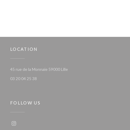
LOCATION
((opens in a new window))
45 rue de la Monnaie 59000 Lille
03 20 04 25 38
FOLLOW US
Instagram ((opens in a new window))