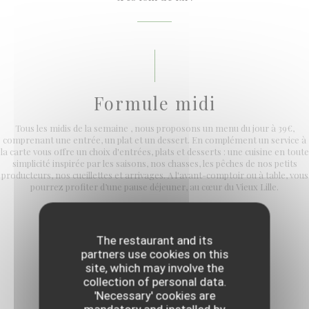
Formule midi
Tous les midis de la semaine , nous proposons un menu du jour à 39€,
comprenant une entrée, un plat et un dessert. En complément un service à
la carte vous offre un choix d'entrées, plats et desserts : une cuisine en toute
simplicité inspirée par les saisons, nos chasses, les pêches de nos petits
producteurs, nos cueillettes et arrivages. A l'avant-comptoir ou à table, vous
pourrez profiter d’une pause déjeuner, au cœur du Vieux Lille.
The restaurant and its
partners use cookies on this
site, which may involve the
collection of personal data.
'Necessary' cookies are