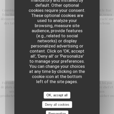
L'Avant comptoir
mandatory and installed by
default. Other optional
cookies require your consent.
Convivialité et simplicité sont les maîtres mots de cet espace avant le Bar.
Bénéficiez des mêmes prestations qu'en salle. Le soir, au comptoir, venez
These optional cookies are
découvrir notre formule en 5, 6 ou 7 services dans un cadre décontracté sur
used to analyze your
des tabourets hauts à l'assise confortable. Des bonnes quilles, des bons
browsing, measure site
petits plats et des copains !
audience, provide features
(e.g., related to social
networks) or display
personalized advertising or
content. Click on 'OK, accept
all', 'Deny all' or 'Personalize'
to manage your preferences.
You can change your choices
at any time by clicking on the
FORMULE DECOUVERTE
cookie icon at the bottom
left of the site pages.
Formule unique en 5, 6 ou 7 services, tous les soirs et les week-end. Ici, pas
de plats à la carte mais l'opportunité de découvrir la cuisine de notre chef et
ses équipes. Des produits de saison et en collaboration avec nos
OK, accept all
producteurs préférés comme Alex Dequidt, Jean Michel notre maraîcher ou
encore la ferme d'Ennevelin.
Deny all cookies
Personalize