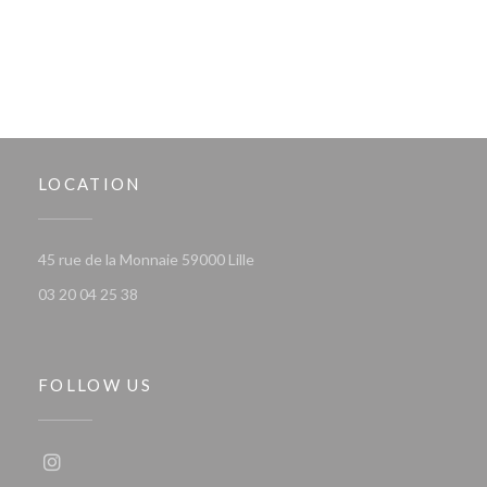
LOCATION
((opens in a new window))
45 rue de la Monnaie 59000 Lille
03 20 04 25 38
FOLLOW US
Instagram ((opens in a new window))