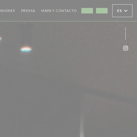
ES
INIONES
PRENSA
MAPA Y CONTACTO
((ABRE EN UNA NUEVA VEN
((ABRE EN UNA NU
Inst