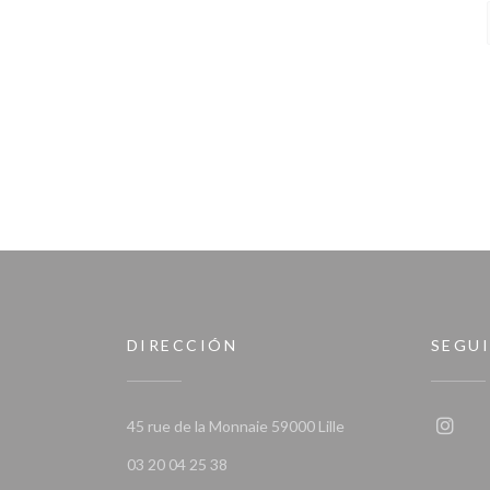
DIRECCIÓN
SEGU
((abre en una nueva v
45 rue de la Monnaie 59000 Lille
Insta
03 20 04 25 38