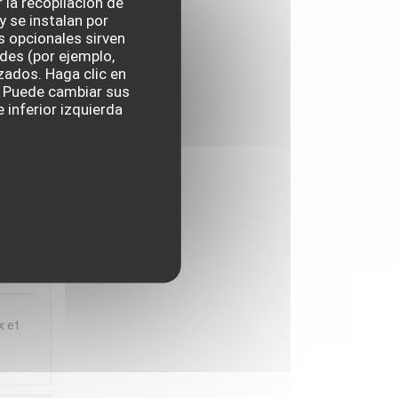
r la recopilación de
 se instalan por
ux et
s opcionales sirven
t
ades (por ejemplo,
zados. Haga clic en
 en
s. Puede cambiar sus
iette
 inferior izquierda
,
IO
:
5
/5
x et