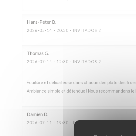
Hans-Peter
B
2026-05-14
- 20:30 - INVITADOS 2
Thomas
G
2026-07-14
- 12:30 - INVITADOS 2
Équilibre et délicatesse dans chacun des plats des 6 ser
Ambiance simple et détendue ! Nous recommandons le
Damien
D
2026-07-11
- 19:30 - INVITADOS 2