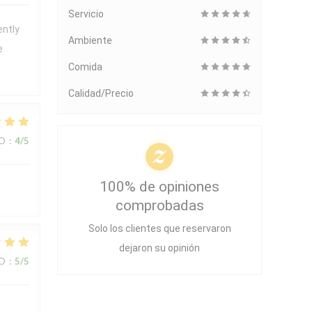
Servicio
ently
Ambiente
e
Comida
Calidad/Precio
IO
:
4
/5
100% de opiniones
comprobadas
Solo los clientes que reservaron
dejaron su opinión
IO
:
5
/5