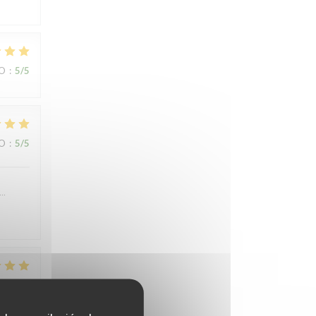
IO
:
5
/5
IO
:
5
/5
….
IO
:
4
/5