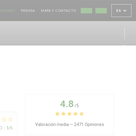
ES
INIONES
PRENSA
MAPA Y CONTACTO
((ABRE EN UNA NUEVA VEN
((ABRE EN UNA NU
Inst
4.8
/5
Valoración media —
2471 Opiniones
IO
:
1
/5