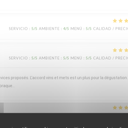
SERVICIO
:
5
/5
AMBIENTE
:
4
/5
MENÚ
:
5
/5
CALIDAD / PREC
SERVICIO
:
5
/5
AMBIENTE
:
5
/5
MENÚ
:
5
/5
CALIDAD / PREC
vices proposés. L’accord vins et mets est un plus pour la dégustation
 braque…
SERVICIO
:
5
/5
AMBIENTE
:
5
/5
MENÚ
:
5
/5
CALIDAD / PREC