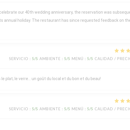
 celebrate our 40th wedding anniversary, the reservation was subsequ
its annual holiday. The restaurant has since requested feedback on th
SERVICIO
:
5
/5
AMBIENTE
:
5
/5
MENÚ
:
5
/5
CALIDAD / PREC
le plat, le verre… un goût du local et du bon et du beau!
SERVICIO
:
5
/5
AMBIENTE
:
5
/5
MENÚ
:
5
/5
CALIDAD / PREC