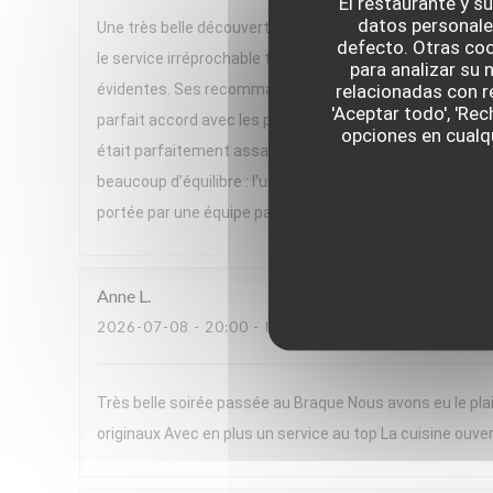
El restaurante y su
datos personale
Une très belle découverte ! Nous avons passé un excelle
defecto. Otras coo
le service irréprochable tout au long du repas. Un gran
para analizar su 
relacionadas con r
évidentes. Ses recommandations de vins, parfois issues 
'Aceptar todo', 'Re
parfait accord avec les plats. Le menu, très végétal et h
opciones en cualqu
était parfaitement assaisonnée, pleine de saveurs et se
beaucoup d’équilibre : l’un très frais, l’autre plus réconf
portée par une équipe passionnée. Nous avons adoré cett
Anne
L
2026-07-08
- 20:00 - INVITADOS 2
Très belle soirée passée au Braque Nous avons eu le plai
originaux Avec en plus un service au top La cuisine ouver