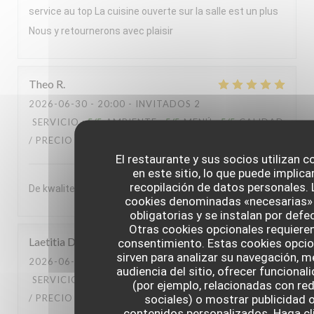
service au top La cuisine ouverte sur la salle est un plus
Nous y retournerons avec plaisir
Theo
R
2026-06-30
- 20:00 - INVITADOS 2
SERVICIO
:
5
/5
AMBIENTE
:
5
/5
MENÚ
:
5
/5
CALIDAD
/ PRECIO
:
5
/5
El restaurante y sus socios utilizan c
en este sitio, lo que puede implicar
recopilación de datos personales. 
De kwaliteit van het souper was enorm
cookies denominadas «necesarias»
obligatorias y se instalan por defe
Otras cookies opcionales requiere
Laetitia
D
consentimiento. Estas cookies opcio
sirven para analizar su navegación, me
2026-06-30
- 13:00 - INVITADOS 2
audiencia del sitio, ofrecer funcional
SERVICIO
:
5
/5
AMBIENTE
:
5
/5
MENÚ
:
5
/5
CALIDAD
(por ejemplo, relacionadas con re
sociales) o mostrar publicidad 
/ PRECIO
:
5
/5
contenidos personalizados. Haga cl