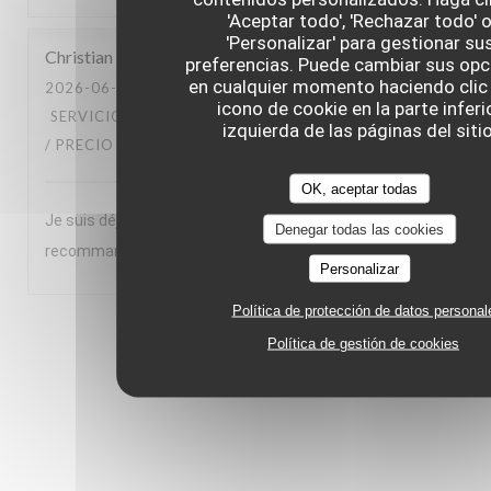
'Aceptar todo', 'Rechazar todo' 
'Personalizar' para gestionar su
Christian
L
preferencias. Puede cambiar sus opc
en cualquier momento haciendo clic 
2026-06-23
- 20:00 - INVITADOS 2
icono de cookie en la parte inferi
SERVICIO
:
5
/5
AMBIENTE
:
5
/5
MENÚ
:
5
/5
CALIDAD
izquierda de las páginas del sitio
/ PRECIO
:
5
/5
OK, aceptar todas
Je suis déjà venu 5 à 6 fois et je reviendrais. Je le
Denegar todas las cookies
recommande à des amis
Personalizar
Política de protección de datos personal
1
2
3
Política de gestión de cookies