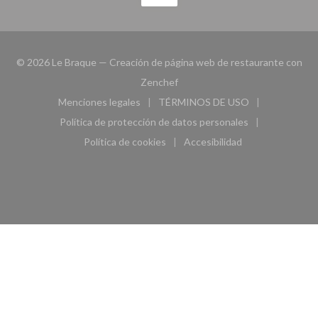
© 2026 Le Braque — Creación de página web de restaurante con
((abre en una nueva ventana))
Zenchef
Menciones legales
TÉRMINOS DE USO
((abre en una nueva ventana))
((abre en una nueva ven
Política de protección de datos personales
((abre en una nueva ventana))
Política de cookies
Accesibilidad
((abre en una nueva ventana))
((abre en una nueva ven