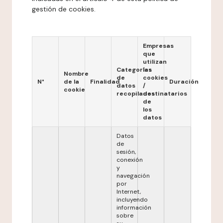
gestión de cookies.
Empresas
que
utilizan
Categorías
las
Nombre
de
cookies
N°
de la
Finalidad
Duración
datos
/
cookie
recopilados
destinatarios
de
los
datos
Datos
de
sesión,
conexión
y
navegación
por
Internet,
incluyendo
información
sobre