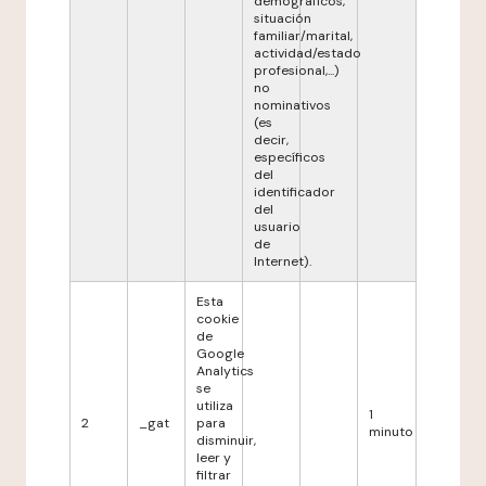
demográficos,
situación
familiar/marital,
actividad/estado
profesional,...)
no
nominativos
(es
decir,
específicos
del
identificador
del
usuario
de
Internet).
Esta
cookie
de
Google
Analytics
se
utiliza
1
2
_gat
para
minuto
disminuir,
leer y
filtrar