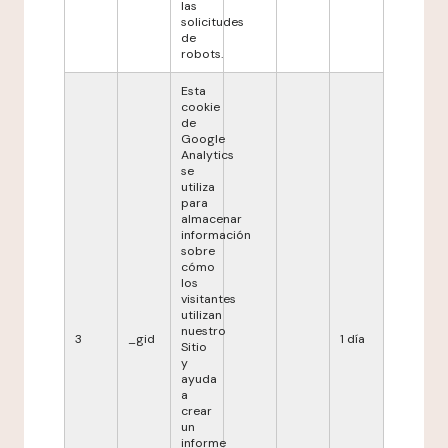
las
solicitudes
de
robots.
Esta
cookie
de
Google
Analytics
se
utiliza
para
almacenar
información
sobre
cómo
los
visitantes
utilizan
nuestro
3
_gid
1 día
Sitio
y
ayuda
a
crear
un
informe