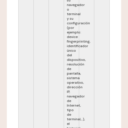
su
navegador
o
terminal
y su
configuración
(por
ejemplo:
device
fingerprinting,
identificador
único
del
dispositivo,
resolución
de
pantalla,
sistema
operativo,
dirección
IP,
navegador
de
Internet,
tipo
de
terminal,...),
el