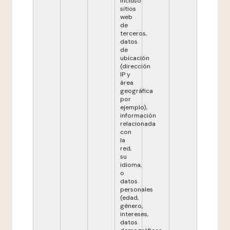
incluso
sitios
web
de
terceros,
datos
de
ubicación
(dirección
IP y
área
geográfica
por
ejemplo),
información
relacionada
con
la
red,
su
idioma,
o
datos
personales
(edad,
género,
intereses,
datos