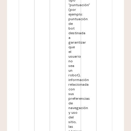
tipo
"puntuación"
(por
ejemplo:
puntuación
de
bot
destinada
a
garantizar
que
el
usuario
no
sea
un
robot),
información
relacionada
con
sus
preferencias
de
navegación
y uso
del
sitio,
las