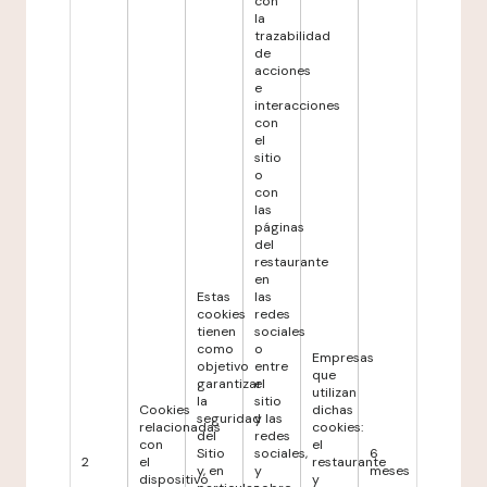
con
la
trazabilidad
de
acciones
e
interacciones
con
el
sitio
o
con
las
páginas
del
restaurante
en
Estas
las
cookies
redes
tienen
sociales
como
o
Empresas
objetivo
entre
que
garantizar
el
utilizan
la
sitio
Cookies
dichas
seguridad
y las
relacionadas
cookies:
del
redes
con
el
Sitio
sociales,
6
2
el
restaurante
y, en
y
meses
dispositivo
y