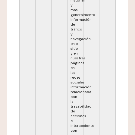
historial
y
más
generalmente
información
de
tráfico
y
navegación
en el
sitio
y en
nuestras
páginas
en
las
redes
sociales,
información
relacionada
con
la
trazabilidad
de
acciones
e
interacciones
con