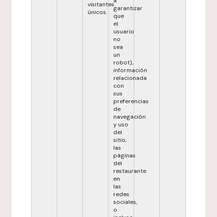
a
visitantes
garantizar
únicos.
que
el
usuario
no
sea
un
robot),
información
relacionada
con
sus
preferencias
de
navegación
y uso
del
sitio,
las
páginas
del
restaurante
en
las
redes
sociales,
o