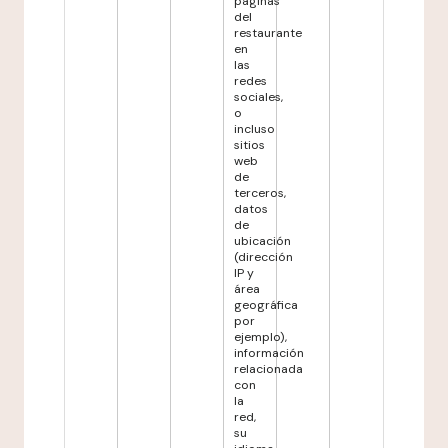
páginas
del
restaurante
en
las
redes
sociales,
o
incluso
sitios
web
de
terceros,
datos
de
ubicación
(dirección
IP y
área
geográfica
por
ejemplo),
información
relacionada
con
la
red,
su