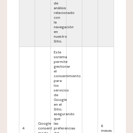
de
análisis
relacionado
con
la
navegación
en
nuestro
Sitio.
Este
sistema
permite
gestionar
el
consentimiento
para
los
servicios
de
Google
en el
Sitio,
asegurando
que
Google
las
6
4
consent
preferencias
meses