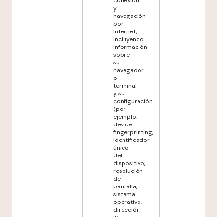
conexión
y
navegación
por
Internet,
incluyendo
información
sobre
su
navegador
o
terminal
y su
configuración
(por
ejemplo:
device
fingerprinting,
identificador
único
del
dispositivo,
resolución
de
pantalla,
sistema
operativo,
dirección