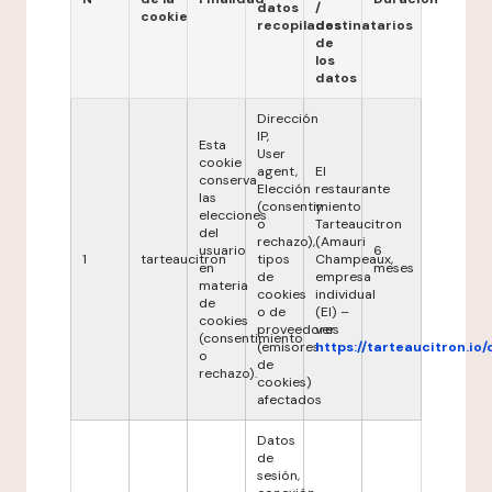
datos
/
cookie
recopilados
destinatarios
de
los
datos
Dirección
IP,
Esta
User
cookie
agent,
El
conserva
Elección
restaurante
las
(consentimiento
y
elecciones
o
Tarteaucitron
del
rechazo),
(Amauri
usuario
6
1
tarteaucitron
tipos
Champeaux,
en
meses
de
empresa
materia
cookies
individual
de
o de
(EI) –
cookies
proveedores
ver
(consentimiento
(emisores
https://tarteaucitron.io/
o
de
rechazo).
cookies)
afectados
Datos
de
sesión,