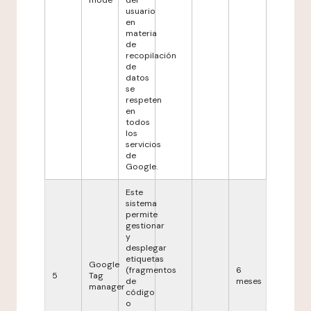
mode
del
usuario
en
materia
de
recopilación
de
datos
se
respeten
en
todos
los
servicios
de
Google.
Este
sistema
permite
gestionar
y
desplegar
etiquetas
Google
(fragmentos
6
5
Tag
de
meses
manager
código
o