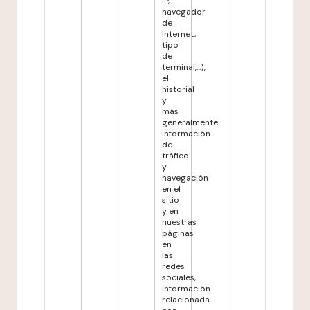
IP,
navegador
de
Internet,
tipo
de
terminal,...),
el
historial
y
más
generalmente
información
de
tráfico
y
navegación
en el
sitio
y en
nuestras
páginas
en
las
redes
sociales,
información
relacionada