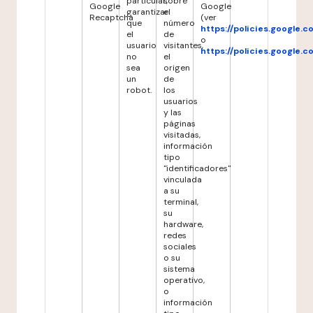
particular,
sobre
Google
Google
garantizar
el
Recaptcha
(ver
que
número
https://policies.google.
el
de
o
usuario
visitantes,
https://policies.google.
no
el
sea
origen
un
de
robot.
los
usuarios
y las
páginas
visitadas,
información
tipo
"identificadores"
vinculada
a su
terminal,
su
hardware,
redes
sociales
o su
sistema
operativo,
o
información