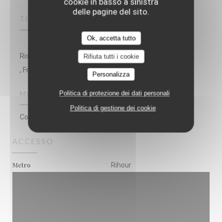
cookie in basso a sinistra
delle pagine del sito.
TIPOLOGIA
Ok, accetta tutto
Ristorante gourmet
Rifiuta tutti i cookie
, French Restaurant
Personalizza
Politica di protezione dei dati personali
METODO DI PAGAMENTO
Politica di gestione dei cookie
Contanti, Visa, Bancomat
ACCESSO
Metro
Rihour