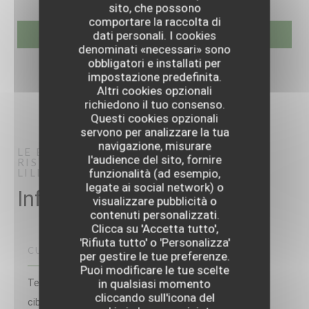
sito, che possono
comportare la raccolta di
dati personali. I cookies
denominati «necessari» sono
obbligatori e installati per
impostazione predefinita.
Altri cookies opzionali
richiedono il tuo consenso.
Questi cookies opzionali
servono per analizzare la tua
navigazione, misurare
LE BRAQUE
l'audience del sito, fornire
RISTORANTE GOURMET
LILLE
funzionalità (ad esempio,
legate ai social network) o
Informazioni pratiche
visualizzare pubblicità o
contenuti personalizzati.
Clicca su 'Accetta tutto',
'Rifiuta tutto' o 'Personalizza'
CUCINA
per gestire le tue preferenze.
Puoi modificare le tue scelte
in qualsiasi momento
Terroir, Gastronomico, Fatto in casa, Cucina creativa, Il
cliccando sull'icona del
cibo locale