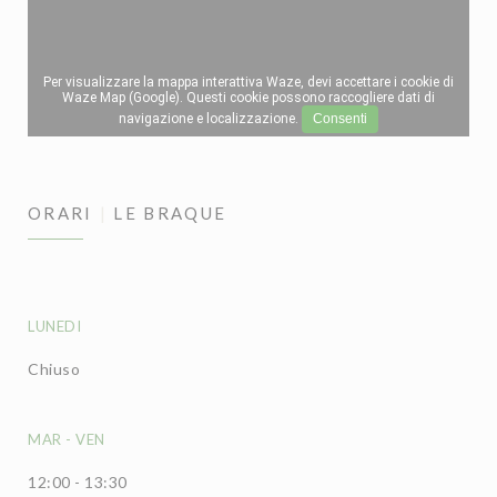
Per visualizzare la mappa interattiva Waze, devi accettare i cookie di
Waze Map (Google). Questi cookie possono raccogliere dati di
navigazione e localizzazione.
Consenti
ORARI
LE BRAQUE
LUNEDI
Chiuso
MAR
-
VEN
12:00 - 13:30