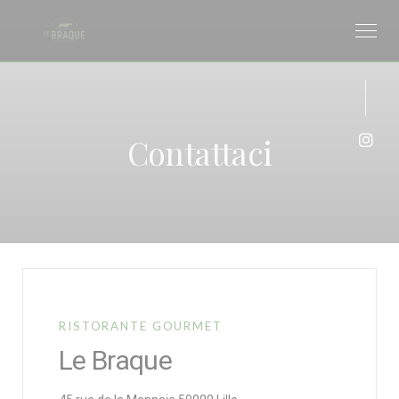
Personalizzazione delle tue scelte sui cookie
Contattaci
Inst
RISTORANTE GOURMET
Le Braque