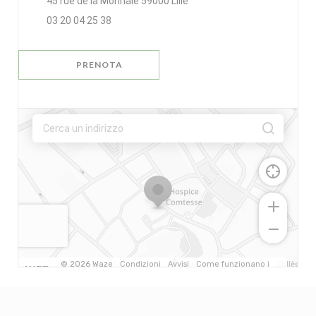
((apre una nuova finestra))
45 rue de la Monnaie 59000 Lille
03 20 04 25 38
PRENOTA