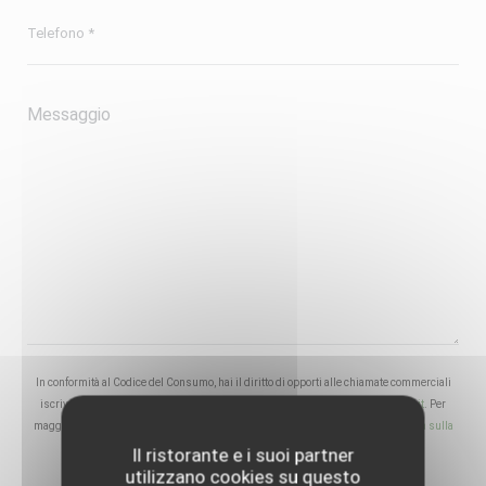
In conformità al Codice del Consumo, hai il diritto di opporti alle chiamate commerciali
iscrivendoti al Registro Pubblico delle Opposizioni:
registrodelleopposizioni.it
. Per
maggiori informazioni sul trattamento dei tuoi dati, consulta la nostra
informativa sulla
privacy
.
Il ristorante e i suoi partner
utilizzano cookies su questo