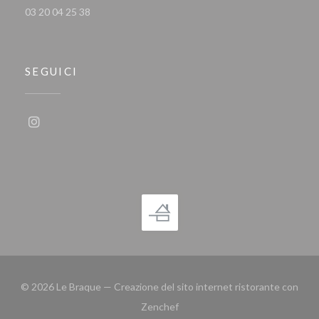
03 20 04 25 38
SEGUICI
Instagram ((apre una nuova finestra))
© 2026 Le Braque — Creazione del sito internet ristorante con
((apre una nuova finestra))
Zenchef