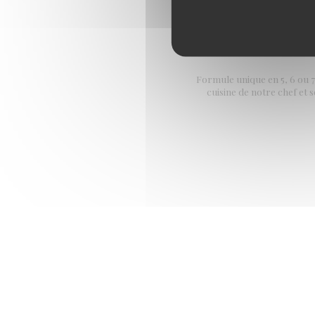
Formule unique en 5, 6 ou 7 
cuisine de notre chef et