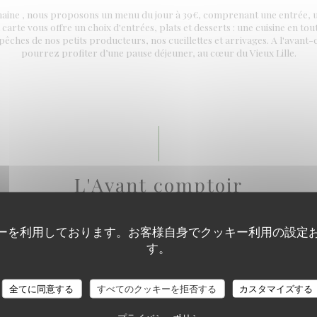
emaine , nous proposons un menu du jour à 39€, comprenant une entrée, un
arte vous offre un choix d'entrées, plats et desserts : une cuisine en tout
 pêches de nos petits producteurs, nos cueillettes et arrivages. A l'avant
pourrez profiter d’une pause déjeuner, au cœur du Vieux Lille.
L'Avant comptoir
nt les maîtres mots de cet espace avant le Bar. Bénéficiez des mêmes presta
r notre formule en 5, 6 ou 7 services dans un cadre décontracté sur des t
ーを利用しております。お客様自身でクッキー利用の設定
confortable. Des bonnes quilles, des bons petits plats et des copains !
す。
全てに同意する
すべてのクッキーを拒否する
カスタマイズする