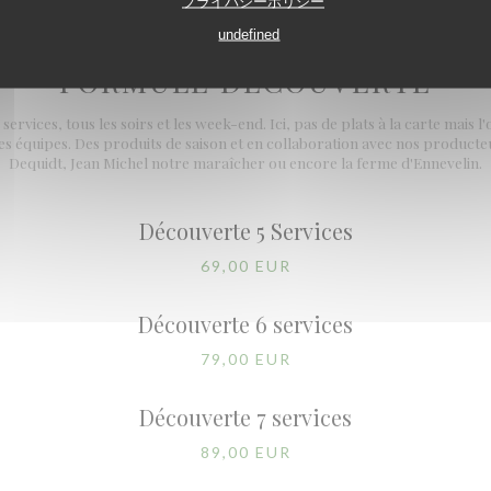
プライバシーポリシー
undefined
FORMULE DECOUVERTE
services, tous les soirs et les week-end. Ici, pas de plats à la carte mais 
 ses équipes. Des produits de saison et en collaboration avec nos produc
Dequidt, Jean Michel notre maraîcher ou encore la ferme d'Ennevelin.
Découverte 5 Services
69,00 EUR
Découverte 6 services
79,00 EUR
Découverte 7 services
89,00 EUR