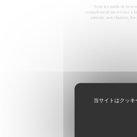
Tous les midis de la s
complément un service à la c
saisons, nos chasses, les
Convivialité et simplicité so
comptoir, venez découvri
当サイトはクッキ