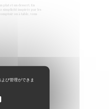
 plat et un dessert. En
e simplicité inspirée par les
-comptoir ou à table, vous
tions qu'en salle. Le soir, au
abourets hauts à l'assise
および管理ができま