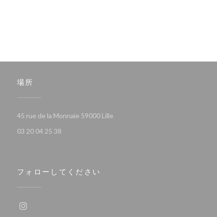
場所
((新しいウィンドウで開きます))
45 rue de la Monnaie 59000 Lille
03 20 04 25 38
フォローしてください
Instagram ((新しいウィンドウで開きます))