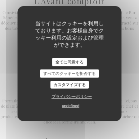
L'Avant comptoir
Convivialité et simplicité sont les maîtres mots de cet espace avant le Bar.
Bénéficiez des mêmes prestations qu'en salle. Le soir, au comptoir, venez
当サイトはクッキーを利用し
découvrir notre formule en 5, 6 ou 7 services dans un cadre décontracté sur
des tabourets hauts à l'assise confortable. Des bonnes quilles, des bons
ております。お客様自身でク
petits plats et des copains !
ッキー利用の設定および管理
ができます。
全てに同意する
すべてのクッキーを拒否する
カスタマイズする
FORMULE DECOUVERTE
プライバシーポリシー
Formule unique en 5, 6 ou 7 services, tous les soirs et les week-end. Ici, pas
undefined
de plats à la carte mais l'opportunité de découvrir la cuisine de notre chef et
ses équipes. Des produits de saison et en collaboration avec nos
producteurs préférés comme Alex Dequidt, Jean Michel notre maraîcher ou
encore la ferme d'Ennevelin.