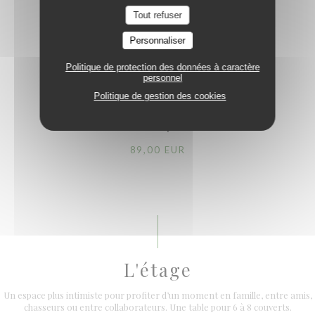
Découverte 5 Services
Tout refuser
69,00 EUR
Personnaliser
Découverte 6 services
Politique de protection des données à caractère
personnel
79,00 EUR
Politique de gestion des cookies
Découverte 7 services
89,00 EUR
L'étage
Un espace plus intimiste pour profiter d’un moment en famille, entre amis,
chasseurs ou entre collaborateurs. Une table pour 6 à 8 couverts.