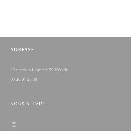
ADRESSE
((ouvre une nouvelle fenêtre))
45 rue de la Monnaie 59000 Lille
03 20 04 25 38
NOUS SUIVRE
Instagram ((ouvre une nouvelle fenêtre))