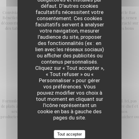
L'Avant comptoir
défaut. D'autres cookies
facultatifs nécessitent votre
Convivialité et simplicité sont les maîtres mots de cet espace avant le Bar.
Bénéficiez des mêmes prestations qu'en salle. Le soir, au comptoir, venez
consentement. Ces cookies
découvrir notre formule en 5, 6 ou 7 services dans un cadre décontracté sur
facultatifs servent à analyser
des tabourets hauts à l'assise confortable. Des bonnes quilles, des bons
votre navigation, mesurer
petits plats et des copains !
l'audience du site, proposer
des fonctionnalités (ex : en
lien avec les réseaux sociaux)
ou afficher des publicités ou
contenus personnalisés.
Cliquez sur « Tout accepter »,
« Tout refuser » ou «
Personnaliser » pour gérer
vos préférences. Vous
FORMULE DECOUVERTE
pouvez modifier vos choix à
tout moment en cliquant sur
Formule unique en 5, 6 ou 7 services, tous les soirs et les week-end. Ici, pas
l'icône représentant un
de plats à la carte mais l'opportunité de découvrir la cuisine de notre chef et
cookie en bas à gauche des
ses équipes. Des produits de saison et en collaboration avec nos
producteurs préférés comme Alex Dequidt, Jean Michel notre maraîcher ou
pages du site.
encore la ferme d'Ennevelin.
Tout accepter