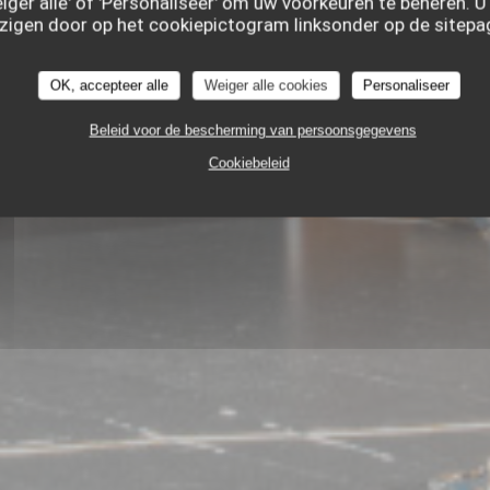
Weiger alle' of 'Personaliseer' om uw voorkeuren te beheren. 
igen door op het cookiepictogram linksonder op de sitepagi
OK, accepteer alle
Weiger alle cookies
Personaliseer
Beleid voor de bescherming van persoonsgegevens
GASTRONOMISCH RESTAURANT
Cookiebeleid
45 RUE DE LA MONNAIE 59000 LILLE