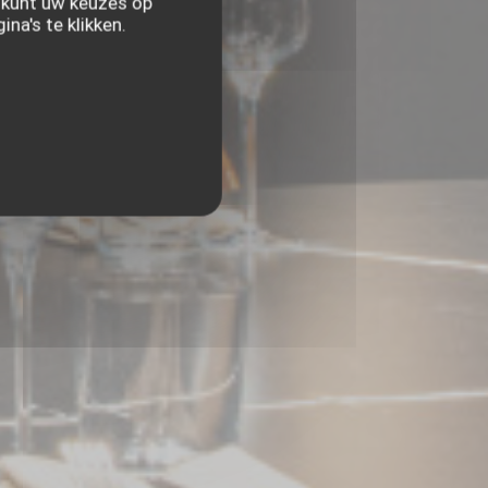
U kunt uw keuzes op
na's te klikken.