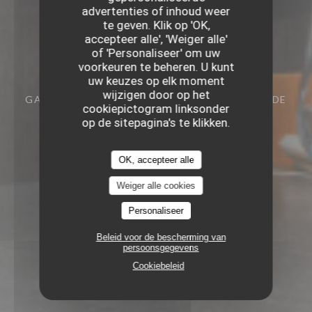
advertenties of inhoud weer
te geven. Klik op 'OK,
accepteer alle', 'Weiger alle'
of 'Personaliseer' om uw
voorkeuren te beheren. U kunt
uw keuzes op elk moment
wijzigen door op het
GASTRONOMISCH RESTAURANT
45 RUE DE
cookiepictogram linksonder
LA MONNAIE 59000 LILLE
op de sitepagina's te klikken.
OK, accepteer alle
Weiger alle cookies
Personaliseer
Beleid voor de bescherming van
persoonsgegevens
Cookiebeleid