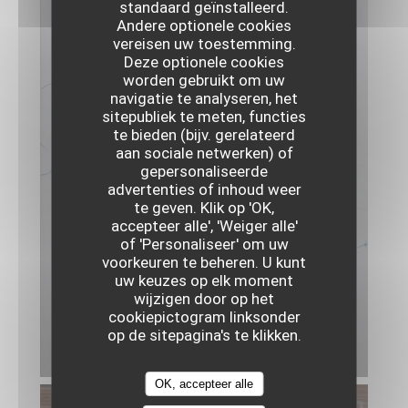
standaard geïnstalleerd.
Andere optionele cookies
vereisen uw toestemming.
Deze optionele cookies
worden gebruikt om uw
navigatie te analyseren, het
sitepubliek te meten, functies
te bieden (bijv. gerelateerd
aan sociale netwerken) of
gepersonaliseerde
advertenties of inhoud weer
te geven. Klik op 'OK,
accepteer alle', 'Weiger alle'
of 'Personaliseer' om uw
voorkeuren te beheren. U kunt
uw keuzes op elk moment
wijzigen door op het
HÉLIANTHIS RÔTI, CONSOMMÉ DE PAIN
cookiepictogram linksonder
ET CHARCUTERIE D'OEUF
op de sitepagina's te klikken.
© Florian Domergue
OK, accepteer alle