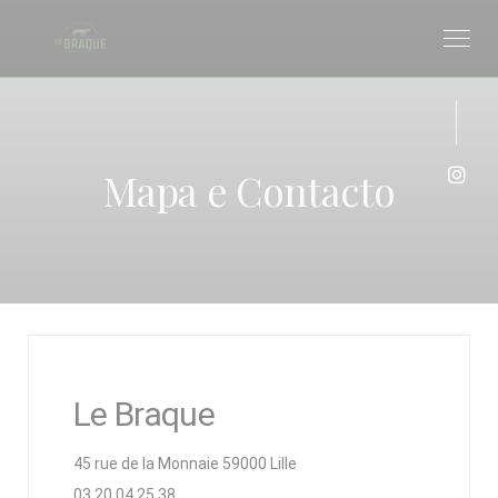
Painel de Gerenciamento de Cookies
Mapa e Contacto
Inst
Le Braque
((abre numa nova janela))
45 rue de la Monnaie 59000 Lille
03 20 04 25 38