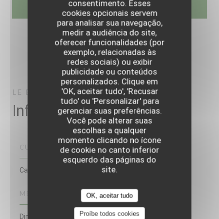
consentimento. Esses
cookies opcionais servem
para analisar sua navegação,
medir a audiência do site,
oferecer funcionalidades (por
exemplo, relacionadas às
redes sociais) ou exibir
publicidade ou conteúdos
personalizados. Clique em
'OK, aceitar tudo', 'Recusar
LE BRAQUE
LILLE
tudo' ou 'Personalizar' para
Informações gerais
gerenciar suas preferências.
Você pode alterar suas
escolhas a qualquer
momento clicando no ícone
CULINÁRIA
de cookie no canto inferior
esquerdo das páginas do
site.
Caseiro
MÉTODOS DE PAGAMENTO
OK, aceitar tudo
Proíbe todos cookies
Dinheiro, Visa, Cartão Azul