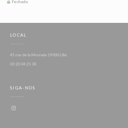
Fechado
LOCAL
((abre numa nova janela))
45 rue de la Monnaie 59000 Lille
03 20 04 25 38
SIGA-NOS
Instagram ((abre numa nova janela))