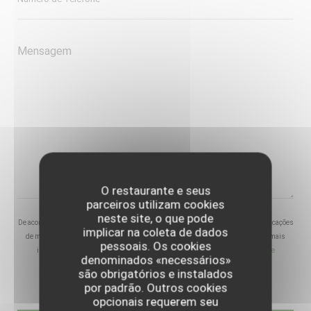
O restaurante e seus
parceiros utilizam cookies
neste site, o que pode
De acordo com a legislação de proteção de dados, tem o direito de se opor a comunicações
implicar na coleta de dados
de marketing. Pode registar-se na Lista Robinson através de
robinson.pt
. Para mais
pessoais. Os cookies
informações sobre o tratamento dos seus dados, consulte a nossa
política de
denominados «necessários»
privacidade
.
são obrigatórios e instalados
por padrão. Outros cookies
opcionais requerem seu