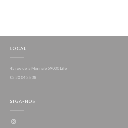
LOCAL
((abre numa nova janela))
45 rue de la Monnaie 59000 Lille
03 20 04 25 38
SIGA-NOS
Instagram ((abre numa nova janela))