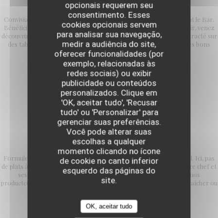
L'Avant comptoir
opcionais requerem seu
consentimento. Esses
Convivialité et simplicité sont les maîtres mots de cet espace avant le Bar.
cookies opcionais servem
Bénéficiez des mêmes prestations qu'en salle. Le soir, au comptoir, venez
para analisar sua navegação,
découvrir notre formule en 5, 6 ou 7 services dans un cadre décontracté sur
medir a audiência do site,
des tabourets hauts à l'assise confortable. Des bonnes quilles, des bons
petits plats et des copains !
oferecer funcionalidades (por
exemplo, relacionadas às
redes sociais) ou exibir
publicidade ou conteúdos
personalizados. Clique em
'OK, aceitar tudo', 'Recusar
tudo' ou 'Personalizar' para
gerenciar suas preferências.
Você pode alterar suas
FORMULE DECOUVERTE
escolhas a qualquer
momento clicando no ícone
Formule unique en 5, 6 ou 7 services, tous les soirs et les week-end. Ici, pas
de cookie no canto inferior
de plats à la carte mais l'opportunité de découvrir la cuisine de notre chef et
esquerdo das páginas do
ses équipes. Des produits de saison et en collaboration avec nos
site.
producteurs préférés comme Alex Dequidt, Jean Michel notre maraîcher ou
encore la ferme d'Ennevelin.
OK, aceitar tudo