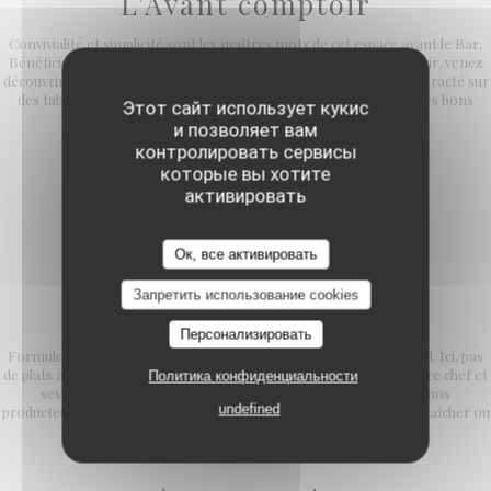
L'Avant comptoir
Convivialité et simplicité sont les maîtres mots de cet espace avant le Bar.
Bénéficiez des mêmes prestations qu'en salle. Le soir, au comptoir, venez
découvrir notre formule en 5, 6 ou 7 services dans un cadre décontracté sur
des tabourets hauts à l'assise confortable. Des bonnes quilles, des bons
Этот сайт использует кукис
petits plats et des copains !
и позволяет вам
контролировать сервисы
которые вы хотите
активировать
Ок, все активировать
Запретить использование cookies
FORMULE DECOUVERTE
Персонализировать
Formule unique en 5, 6 ou 7 services, tous les soirs et les week-end. Ici, pas
de plats à la carte mais l'opportunité de découvrir la cuisine de notre chef et
Политика конфиденциальности
ses équipes. Des produits de saison et en collaboration avec nos
undefined
producteurs préférés comme Alex Dequidt, Jean Michel notre maraîcher ou
encore la ferme d'Ennevelin.