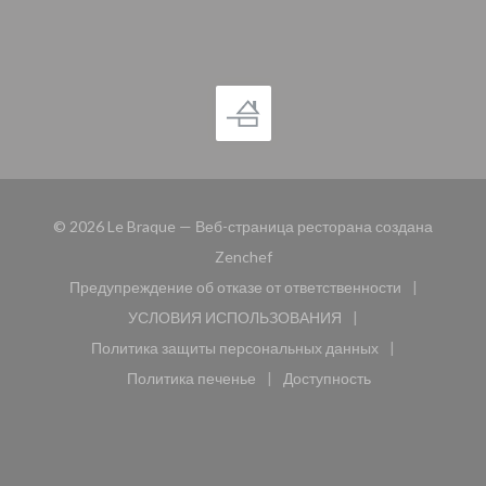
© 2026 Le Braque — Веб-страница ресторана создана
((открывается в новом окне))
Zenchef
Предупреждение об отказе от ответственности
((открывается в новом окне))
УСЛОВИЯ ИСПОЛЬЗОВАНИЯ
((открывается в новом окне))
Политика защиты персональных данных
((открывается в новом окне))
Политика печенье
Доступность
((открывается в новом окне))
((открывается в новом 