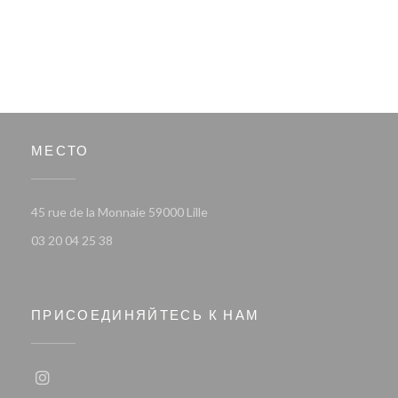
МЕСТО
((открывается в новом окне))
45 rue de la Monnaie 59000 Lille
03 20 04 25 38
ПРИСОЕДИНЯЙТЕСЬ К НАМ
Instagram ((открывается в новом окне))