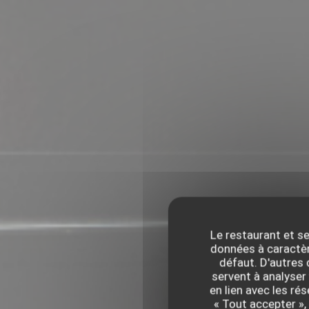
Le restaurant et se
données à caractère
défaut. D'autres
servent à analyser 
en lien avec les ré
« Tout accepter »,