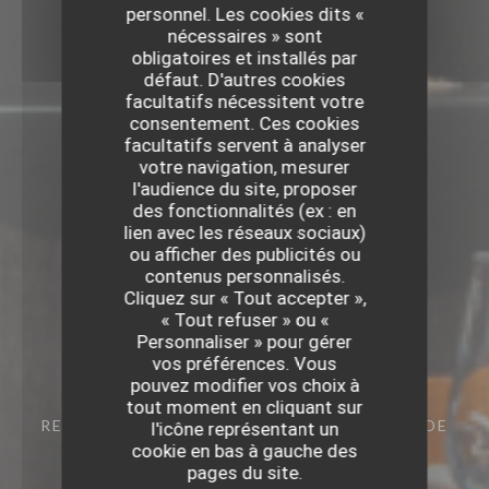
personnel. Les cookies dits «
nécessaires » sont
obligatoires et installés par
défaut. D'autres cookies
facultatifs nécessitent votre
consentement. Ces cookies
facultatifs servent à analyser
votre navigation, mesurer
l'audience du site, proposer
des fonctionnalités (ex : en
lien avec les réseaux sociaux)
ou afficher des publicités ou
contenus personnalisés.
Cliquez sur « Tout accepter »,
« Tout refuser » ou «
Personnaliser » pour gérer
vos préférences. Vous
pouvez modifier vos choix à
tout moment en cliquant sur
RESTAURANT GASTRONOMIQUE
45 RUE DE
l'icône représentant un
LA MONNAIE 59000 LILLE
cookie en bas à gauche des
pages du site.