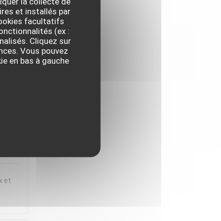
iquer la collecte de
res et installés par
ux et
okies facultatifs
t
onctionnalités (ex :
nalisés. Cliquez sur
 en
rences. Vous pouvez
iette
kie en bas à gauche
,
IX
:
5
/5
x et