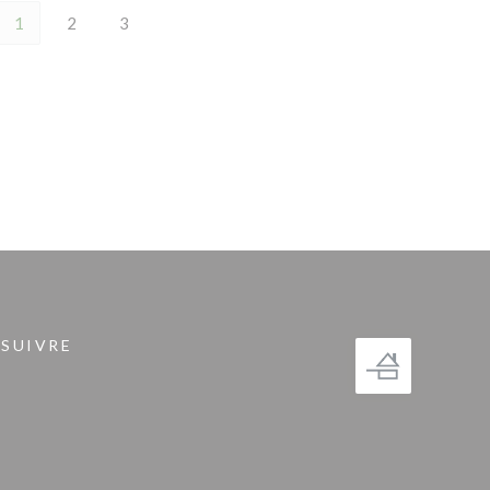
1
2
3
 SUIVRE
fenêtre))
gram ((ouvre une nouvelle fenêtre))