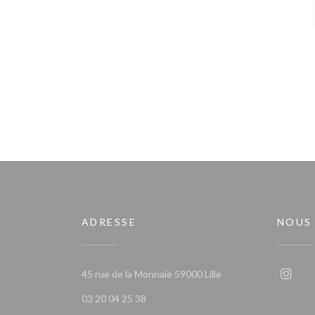
ADRESSE
NOUS
((ouvre une nouvelle 
45 rue de la Monnaie 59000 Lille
Insta
03 20 04 25 38