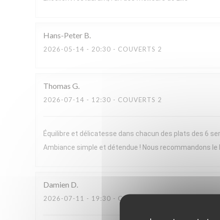
Hans-Peter
B
2026-05-14
- 20:30 - COUVERTS 2
Thomas
G
2026-07-14
- 12:30 - COUVERTS 2
Équilibre et délicatesse dans chacun des plats des 6 ser
Ambiance simple et détendue ! Nous recommandons le
Damien
D
2026-07-11
- 19:30 - COUVERTS 2