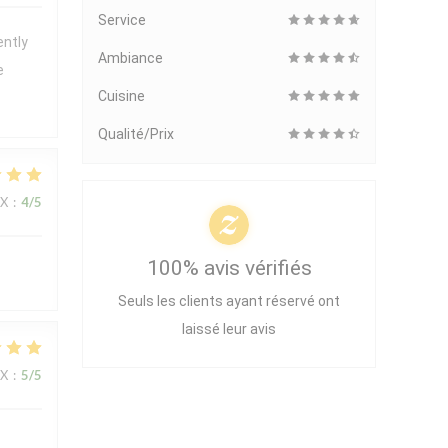
Service
ently
Ambiance
e
Cuisine
Qualité/Prix
IX
:
4
/5
100% avis vérifiés
Seuls les clients ayant réservé ont
laissé leur avis
IX
:
5
/5