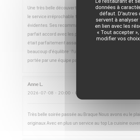
Le restaurant et se
données à caractère
Une très belle découverte ! Nous avons passé un excelle
défaut. D'autres
le service irréprochable tout au long du repas. Un gran
servent à analyser 
en lien avec les ré
évidentes. Ses recommandations de vins, parfois issues 
« Tout accepter »,
parfait accord avec les plats. Le menu, très végétal et h
modifier vos choix
était parfaitement assaisonnée, pleine de saveurs et se
beaucoup d’équilibre : l’un très frais, l’autre plus réconf
portée par une équipe passionnée. Nous avons adoré cett
Anne
L
2026-07-08
- 20:00 - COUVERTS 2
Très belle soirée passée au Braque Nous avons eu le plai
originaux Avec en plus un service au top La cuisine ouver