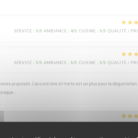
SERVICE
:
5
/5
AMBIANCE
:
4
/5
CUISINE
:
5
/5
QUALITÉ / PR
SERVICE
:
5
/5
AMBIANCE
:
5
/5
CUISINE
:
5
/5
QUALITÉ / PR
vices proposés. L’accord vins et mets est un plus pour la dégustation
 braque…
SERVICE
:
5
/5
AMBIANCE
:
5
/5
CUISINE
:
5
/5
QUALITÉ / PR