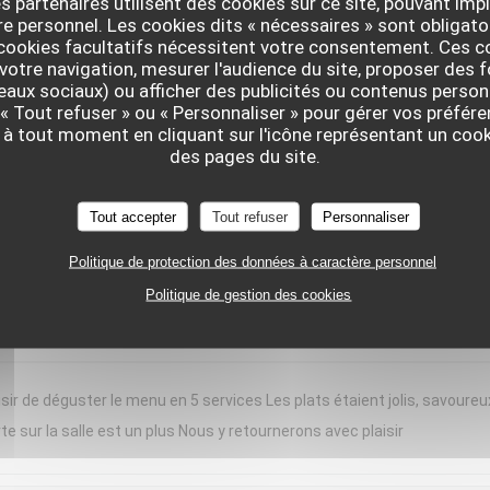
s partenaires utilisent des cookies sur ce site, pouvant impl
 personnel. Les cookies dits « nécessaires » sont obligatoi
nt moment chez « Le Braque » ce samedi soir. L’accueil a été chaleure
 cookies facultatifs nécessitent votre consentement. Ces co
d bravo à notre serveuse, dont les connaissances en sommellerie étaien
votre navigation, mesurer l'audience du site, proposer des f
seaux sociaux) ou afficher des publicités ou contenus person
de domaines plus confidentiels, étaient toujours justes, originales et
 « Tout refuser » ou « Personnaliser » pour gérer vos préfé
erbacé, apportait une belle fraîcheur, idéale pour la saison. Chaque ass
 à tout moment en cliquant sur l'icône représentant un coo
rvie en portions généreuses. Les desserts concluaient le repas avec
des pages du site.
ortant, tout en restant léger. Une cuisine précise, créative et généreuse
e expérience et reviendrons avec grand plaisir !
Tout accepter
Tout refuser
Personnaliser
Politique de protection des données à caractère personnel
Politique de gestion des cookies
SERVICE
:
4
/5
AMBIANCE
:
5
/5
CUISINE
:
5
/5
QUALITÉ / PR
sir de déguster le menu en 5 services Les plats étaient jolis, savoureu
te sur la salle est un plus Nous y retournerons avec plaisir