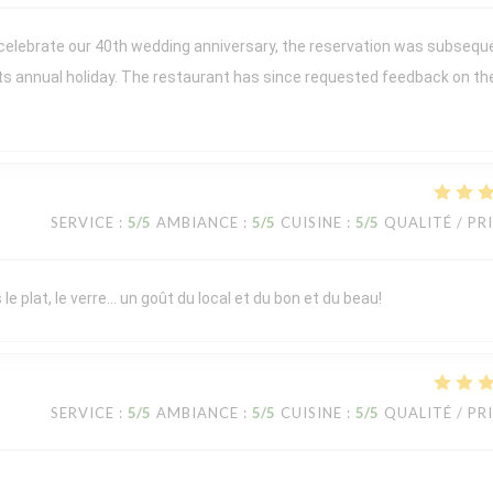
 celebrate our 40th wedding anniversary, the reservation was subsequ
its annual holiday. The restaurant has since requested feedback on th
SERVICE
:
5
/5
AMBIANCE
:
5
/5
CUISINE
:
5
/5
QUALITÉ / PR
le plat, le verre… un goût du local et du bon et du beau!
SERVICE
:
5
/5
AMBIANCE
:
5
/5
CUISINE
:
5
/5
QUALITÉ / PR