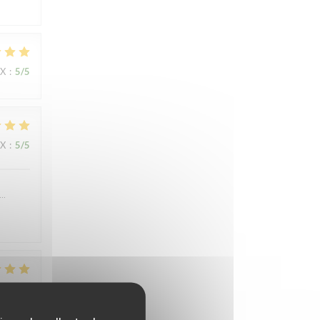
IX
:
5
/5
IX
:
5
/5
….
IX
:
4
/5