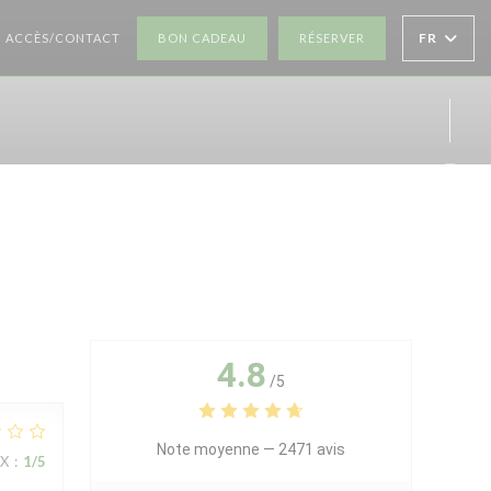
((OUVRE UNE NOUVELLE FENÊTRE))
((OUVRE UNE NOUV
FR
ACCÈS/CONTACT
BON CADEAU
RÉSERVER
Inst
4.8
/5
Note moyenne —
2471 avis
IX
:
1
/5