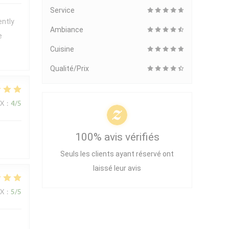
Service
ently
Ambiance
e
Cuisine
Qualité/Prix
IX
:
4
/5
100% avis vérifiés
Seuls les clients ayant réservé ont
laissé leur avis
IX
:
5
/5