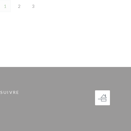
1
2
3
 SUIVRE
fenêtre))
gram ((ouvre une nouvelle fenêtre))