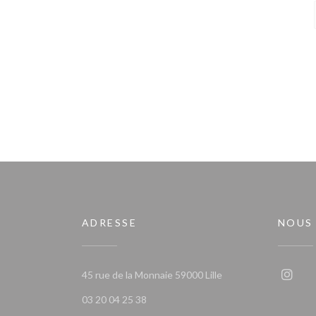
ADRESSE
NOUS
((ouvre une nouvelle 
45 rue de la Monnaie 59000 Lille
Insta
03 20 04 25 38