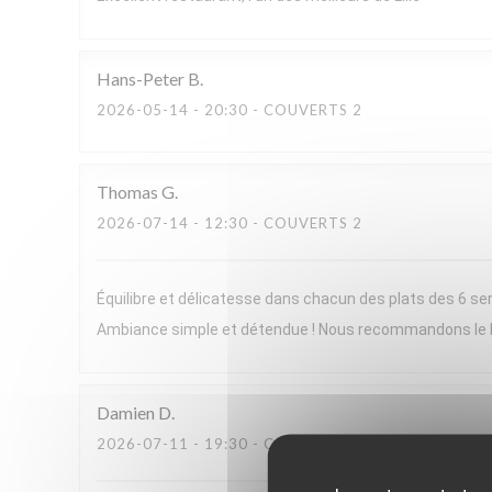
Hans-Peter
B
2026-05-14
- 20:30 - COUVERTS 2
Thomas
G
2026-07-14
- 12:30 - COUVERTS 2
Équilibre et délicatesse dans chacun des plats des 6 ser
Ambiance simple et détendue ! Nous recommandons le
Damien
D
2026-07-11
- 19:30 - COUVERTS 2