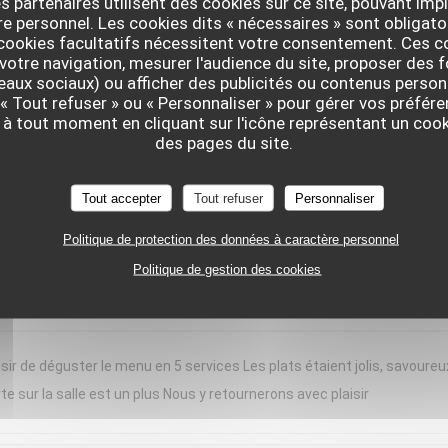
s partenaires utilisent des cookies sur ce site, pouvant impl
 personnel. Les cookies dits « nécessaires » sont obligatoi
nt moment chez « Le Braque » ce samedi soir. L’accueil a été chaleure
 cookies facultatifs nécessitent votre consentement. Ces co
d bravo à notre serveuse, dont les connaissances en sommellerie étaien
votre navigation, mesurer l'audience du site, proposer des f
seaux sociaux) ou afficher des publicités ou contenus person
de domaines plus confidentiels, étaient toujours justes, originales et
 « Tout refuser » ou « Personnaliser » pour gérer vos préfé
erbacé, apportait une belle fraîcheur, idéale pour la saison. Chaque ass
 à tout moment en cliquant sur l'icône représentant un coo
rvie en portions généreuses. Les desserts concluaient le repas avec
des pages du site.
ortant, tout en restant léger. Une cuisine précise, créative et généreuse
e expérience et reviendrons avec grand plaisir !
Tout accepter
Tout refuser
Personnaliser
Politique de protection des données à caractère personnel
Politique de gestion des cookies
SERVICE
:
4
/5
AMBIANCE
:
5
/5
CUISINE
:
5
/5
QUALITÉ / PR
sir de déguster le menu en 5 services Les plats étaient jolis, savoureu
te sur la salle est un plus Nous y retournerons avec plaisir