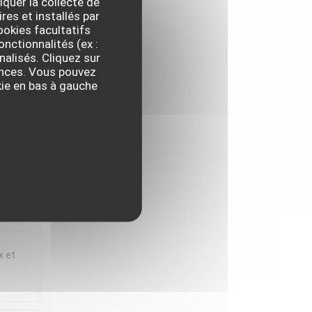
iquer la collecte de
res et installés par
ux et
okies facultatifs
t
onctionnalités (ex :
nalisés. Cliquez sur
 en
rences. Vous pouvez
iette
kie en bas à gauche
,
IX
:
5
/5
x et