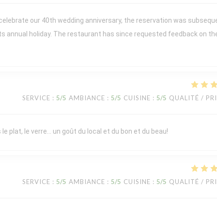
 celebrate our 40th wedding anniversary, the reservation was subsequ
its annual holiday. The restaurant has since requested feedback on th
SERVICE
:
5
/5
AMBIANCE
:
5
/5
CUISINE
:
5
/5
QUALITÉ / PR
le plat, le verre… un goût du local et du bon et du beau!
SERVICE
:
5
/5
AMBIANCE
:
5
/5
CUISINE
:
5
/5
QUALITÉ / PR