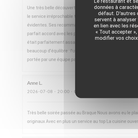
Le restaurant et se
données à caractère
Une très belle découverte ! Nous avons passé un excelle
défaut. D'autres
le service irréprochable tout au long du repas. Un gran
servent à analyser 
en lien avec les ré
évidentes. Ses recommandations de vins, parfois issues 
« Tout accepter »,
parfait accord avec les plats. Le menu, très végétal et h
modifier vos choix
était parfaitement assaisonnée, pleine de saveurs et se
beaucoup d’équilibre : l’un très frais, l’autre plus réconf
portée par une équipe passionnée. Nous avons adoré cett
Anne
L
2026-07-08
- 20:00 - COUVERTS 2
Très belle soirée passée au Braque Nous avons eu le plai
originaux Avec en plus un service au top La cuisine ouver