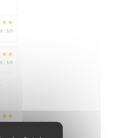
IX
:
5
/5
IX
:
5
/5
….
IX
:
4
/5