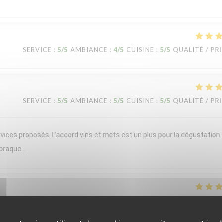
SERVICE
:
5
/5
AMBIANCE
:
4
/5
CUISINE
:
5
/5
QUALITÉ / PR
SERVICE
:
5
/5
AMBIANCE
:
5
/5
CUISINE
:
5
/5
QUALITÉ / PR
vices proposés. L’accord vins et mets est un plus pour la dégustation
 braque…
SERVICE
:
5
/5
AMBIANCE
:
5
/5
CUISINE
:
5
/5
QUALITÉ / PR