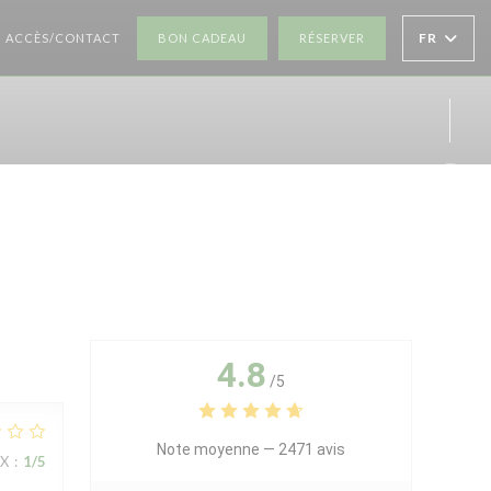
((OUVRE UNE NOUVELLE FENÊTRE))
((OUVRE UNE NOUV
FR
ACCÈS/CONTACT
BON CADEAU
RÉSERVER
Inst
4.8
/5
Note moyenne —
2471 avis
IX
:
1
/5