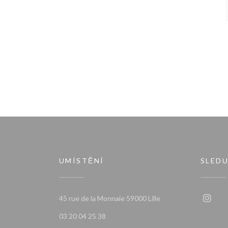
UMÍSTĚNÍ
SLEDU
((otevře se v novém o
45 rue de la Monnaie 59000 Lille
Insta
03 20 04 25 38