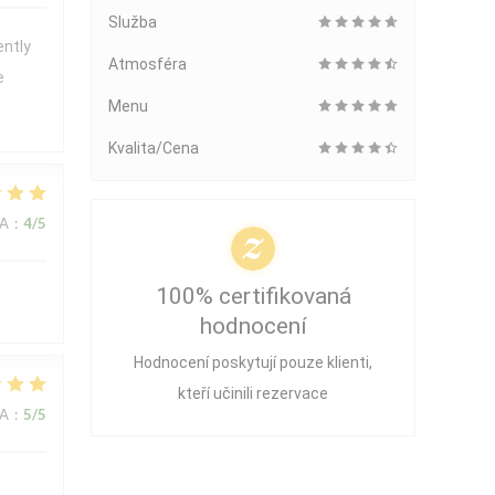
Služba
ently
Atmosféra
e
Menu
Kvalita/Cena
NA
:
4
/5
100% certifikovaná
hodnocení
Hodnocení poskytují pouze klienti,
kteří učinili rezervace
NA
:
5
/5