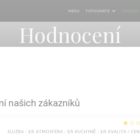
MENU
FOTOGRAFIE
HODNOC
Hodnocení
í našich zákazníků
SLUŽBA
:
1
/5
ATMOSFÉRA
:
1
/5
KUCHYNĚ
:
1
/5
KVALITA / CE