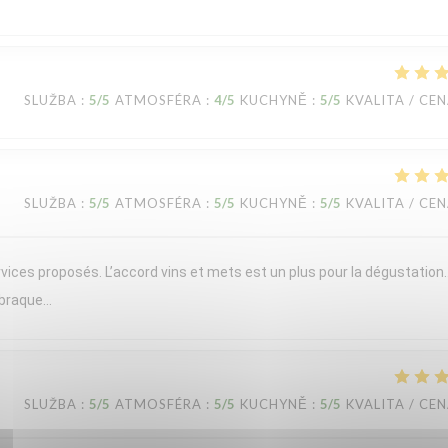
SLUŽBA
:
5
/5
ATMOSFÉRA
:
4
/5
KUCHYNĚ
:
5
/5
KVALITA / CE
SLUŽBA
:
5
/5
ATMOSFÉRA
:
5
/5
KUCHYNĚ
:
5
/5
KVALITA / CE
vices proposés. L’accord vins et mets est un plus pour la dégustation
 braque…
SLUŽBA
:
5
/5
ATMOSFÉRA
:
5
/5
KUCHYNĚ
:
5
/5
KVALITA / CE