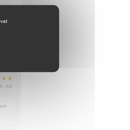
ux et
t
ovat
 en
iette
,
NA
:
5
/5
x et