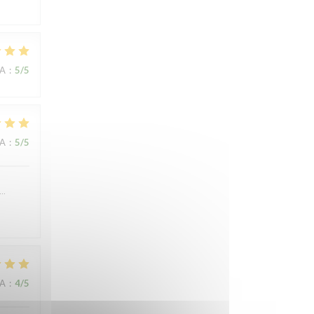
NA
:
5
/5
NA
:
5
/5
….
NA
:
4
/5