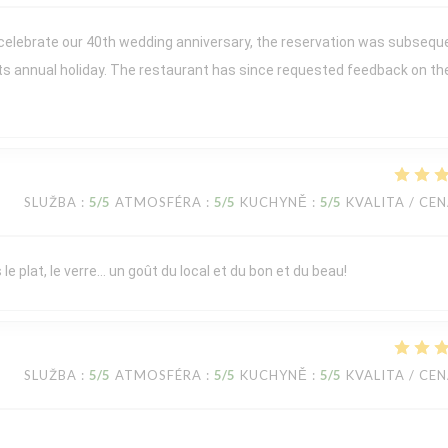
 celebrate our 40th wedding anniversary, the reservation was subsequ
its annual holiday. The restaurant has since requested feedback on th
SLUŽBA
:
5
/5
ATMOSFÉRA
:
5
/5
KUCHYNĚ
:
5
/5
KVALITA / CE
le plat, le verre… un goût du local et du bon et du beau!
SLUŽBA
:
5
/5
ATMOSFÉRA
:
5
/5
KUCHYNĚ
:
5
/5
KVALITA / CE