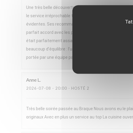
Une très belle découverte ! Nous avons passé un excelle
le service irréprochable tout au long du repas. Un gran
Tat
évidentes. Ses recommandations de vins, parfois issues 
parfait accord avec les plats. Le menu, très végétal et h
était parfaitement assaisonnée, pleine de saveurs et se
beaucoup d’équilibre : l’un très frais, l’autre plus réconf
portée par une équipe passionnée. Nous avons adoré cett
Anne
L
2026-07-08
- 20:00 - HOSTÉ 2
Très belle soirée passée au Braque Nous avons eu le plai
originaux Avec en plus un service au top La cuisine ouver