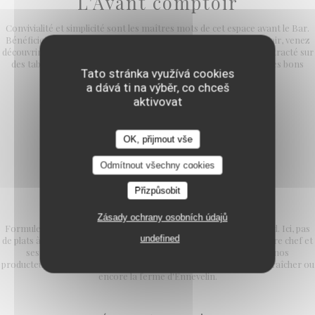
L'Avant comptoir
Convivialité et simplicité sont les maîtres mots de cet espace avant le Bar.
Bénéficiez des mêmes prestations qu'en salle. Le soir, au comptoir, venez
découvrir notre formule en 5, 6 ou 7 services dans un cadre décontracté sur
des tabourets hauts à l'assise confortable. Des bonnes quilles, des bons
Tato stránka využívá cookies
petits plats et des copains !
a dává ti na výběr, co chceš
aktivovat
OK, přijmout vše
Odmítnout všechny cookies
Přizpůsobit
FORMULE DECOUVERTE
Zásady ochrany osobních údajů
Formule unique en 5, 6 ou 7 services, tous les soirs et les week-end. Ici, pas
undefined
de plats à la carte mais l'opportunité de découvrir la cuisine de notre chef et
ses équipes. Des produits de saison et en collaboration avec nos
producteurs préférés comme Alex Dequidt, Jean Michel notre maraîcher ou
encore la ferme d'Ennevelin.