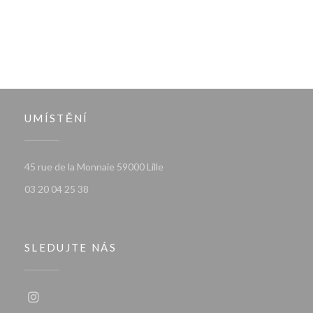
UMÍSTĚNÍ
((otevře se v novém okně))
45 rue de la Monnaie 59000 Lille
03 20 04 25 38
SLEDUJTE NÁS
Instagram ((otevře se v novém okně))