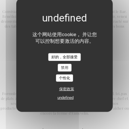
L'Avant comptoir
Convivialité et simplicité sont les maîtres mots de cet espace avant le Bar.
Bénéficiez des mêmes prestations qu'en salle. Le soir, au comptoir, venez
découvrir notre formule en 5, 6 ou 7 services dans un cadre décontracté sur
des tabourets hauts à l'assise confortable. Des bonnes quilles, des bons
petits plats et des copains !
这个网站使用cookie， 并让您
可以控制想要激活的内容。
好的，全部接受
禁用
个性化
FORMULE DECOUVERTE
保密政策
Formule unique en 5, 6 ou 7 services, tous les soirs et les week-end. Ici, pas
undefined
de plats à la carte mais l'opportunité de découvrir la cuisine de notre chef et
ses équipes. Des produits de saison et en collaboration avec nos
producteurs préférés comme Alex Dequidt, Jean Michel notre maraîcher ou
encore la ferme d'Ennevelin.