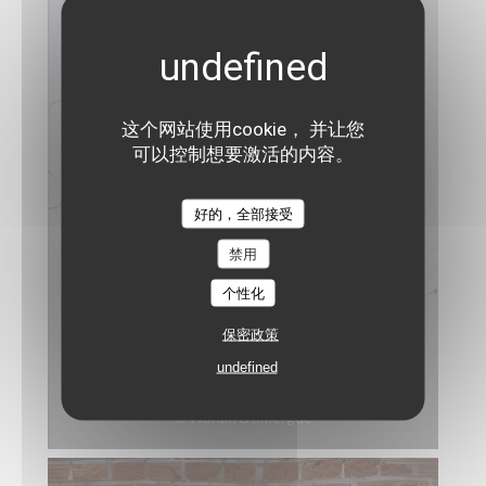
这个网站使用cookie， 并让您
可以控制想要激活的内容。
好的，全部接受
禁用
个性化
保密政策
HÉLIANTHIS RÔTI, CONSOMMÉ DE PAIN
undefined
ET CHARCUTERIE D'OEUF
© Florian Domergue