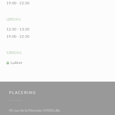
19:00 - 22:30
LØRDAG
12:30 - 13:30
19:00 - 22:30
SØNDAG
Lukket
PLACERING
((åbner i et nyt vindue))
45 rue de la Monnaie 59000 Lille