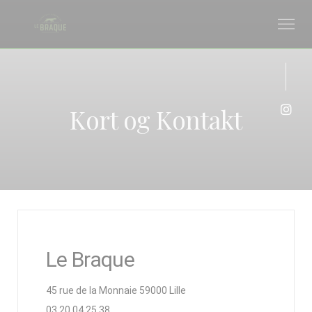
CCookie-styringspanel
Kort og Kontakt
Insta
Le Braque
((åbner i et nyt vindue))
45 rue de la Monnaie 59000 Lille
03 20 04 25 38