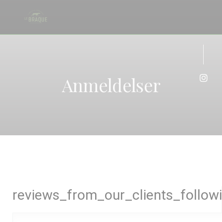
CCookie-styringspanel
Anmeldelser
Insta
reviews_from_our_clients_follow