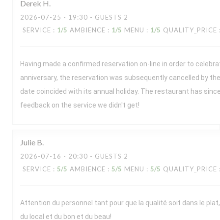
Derek
H
2026-07-25
- 19:30 - GUESTS 2
SERVICE
:
1
/5
AMBIENCE
:
1
/5
MENU
:
1
/5
QUALITY_PRICE
Having made a confirmed reservation on-line in order to celebr
anniversary, the reservation was subsequently cancelled by the
date coincided with its annual holiday. The restaurant has sin
feedback on the service we didn't get!
Julie
B
2026-07-16
- 20:30 - GUESTS 2
SERVICE
:
5
/5
AMBIENCE
:
5
/5
MENU
:
5
/5
QUALITY_PRICE
Attention du personnel tant pour que la qualité soit dans le plat,
du local et du bon et du beau!