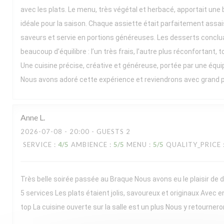
avec les plats. Le menu, très végétal et herbacé, apportait une b
idéale pour la saison. Chaque assiette était parfaitement assai
saveurs et servie en portions généreuses. Les desserts conclua
beaucoup d’équilibre : l’un très frais, l’autre plus réconfortant, t
Une cuisine précise, créative et généreuse, portée par une équ
Nous avons adoré cette expérience et reviendrons avec grand pla
Anne
L
2026-07-08
- 20:00 - GUESTS 2
SERVICE
:
4
/5
AMBIENCE
:
5
/5
MENU
:
5
/5
QUALITY_PRICE
Très belle soirée passée au Braque Nous avons eu le plaisir de
5 services Les plats étaient jolis, savoureux et originaux Avec e
top La cuisine ouverte sur la salle est un plus Nous y retournero