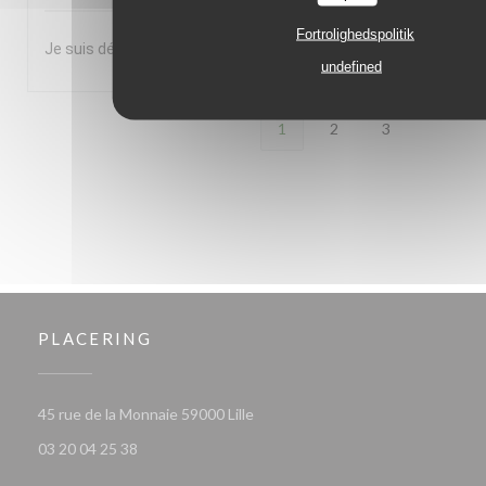
Fortrolighedspolitik
Je suis déjà venu 5 à 6 fois et je reviendrais. Je le recommande
undefined
1
2
3
PLACERING
((åbner i et nyt vindue))
45 rue de la Monnaie 59000 Lille
03 20 04 25 38