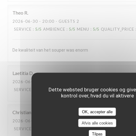
Theo
R
2026-06-30
- 20:00 - GUESTS 2
SERVICE
:
5
/5
AMBIENCE
:
5
/5
MENU
:
5
/5
QUALITY_PRICE
De kwaliteit van het souper was enorm
Laetitia
D
2026-06-30
- 13:00 - GUESTS 2
Dette websted bruger cookies og give
SERVICE
:
5
/5
AMBIENCE
:
5
/5
MENU
:
5
/5
QUALITY_PRICE
kontrol over, hvad du vil aktivere
Christian
L
OK, accepter alle
2026-06-23
- 20:00 - GUESTS 2
Afvis alle cookies
SERVICE
:
5
/5
AMBIENCE
:
5
/5
MENU
:
5
/5
QUALITY_PRICE
Tilpas