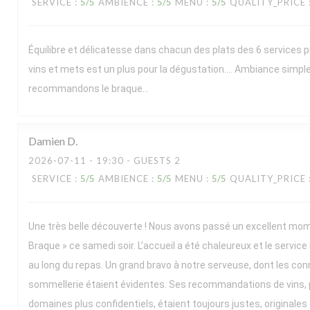
SERVICE
:
5
/5
AMBIENCE
:
5
/5
MENU
:
5
/5
QUALITY_PRICE
Équilibre et délicatesse dans chacun des plats des 6 services 
vins et mets est un plus pour la dégustation…. Ambiance simpl
recommandons le braque…
Damien
D
2026-07-11
- 19:30 - GUESTS 2
SERVICE
:
5
/5
AMBIENCE
:
5
/5
MENU
:
5
/5
QUALITY_PRICE
Une très belle découverte ! Nous avons passé un excellent mo
Braque » ce samedi soir. L’accueil a été chaleureux et le service
au long du repas. Un grand bravo à notre serveuse, dont les co
sommellerie étaient évidentes. Ses recommandations de vins, 
domaines plus confidentiels, étaient toujours justes, originales