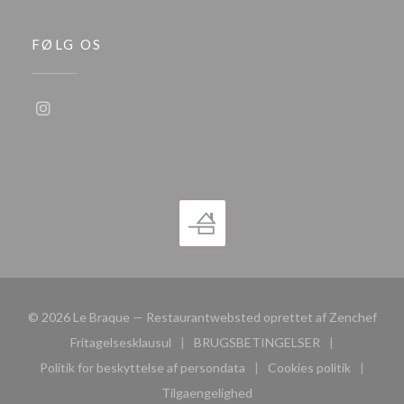
FØLG OS
Instagram ((åbner i et nyt vindue))
((åbn
© 2026 Le Braque — Restaurantwebsted oprettet af
Zenchef
Fritagelsesklausul
BRUGSBETINGELSER
((åbner i et nyt vindue))
((åbner i et nyt vindue))
Politik for beskyttelse af persondata
Cookies politik
((åbner i et nyt vindue))
((åbner i et nyt
Tilgaengelighed