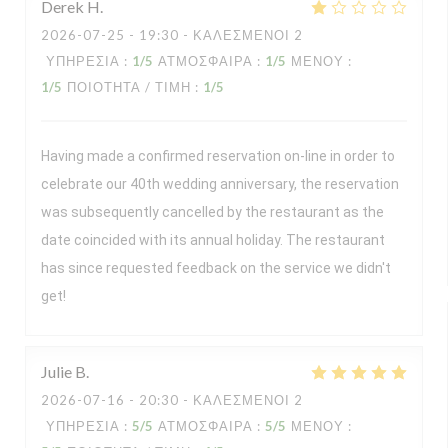
Derek
H
2026-07-25
- 19:30 - ΚΑΛΕΣΜΈΝΟΙ 2
ΥΠΗΡΕΣΊΑ
:
1
/5
ΑΤΜΌΣΦΑΙΡΑ
:
1
/5
ΜΕΝΟΎ
:
1
/5
ΠΟΙΌΤΗΤΑ / ΤΙΜΉ
:
1
/5
Having made a confirmed reservation on-line in order to
celebrate our 40th wedding anniversary, the reservation
was subsequently cancelled by the restaurant as the
date coincided with its annual holiday. The restaurant
has since requested feedback on the service we didn't
get!
Julie
B
2026-07-16
- 20:30 - ΚΑΛΕΣΜΈΝΟΙ 2
ΥΠΗΡΕΣΊΑ
:
5
/5
ΑΤΜΌΣΦΑΙΡΑ
:
5
/5
ΜΕΝΟΎ
: