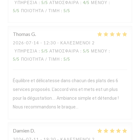
ΥΠΗΡΕΣΊΑ
:
5
/5
ΑΤΜΌΣΦΑΙΡΑ
:
4
/5
ΜΕΝΟΎ
:
5
/5
ΠΟΙΌΤΗΤΑ / ΤΙΜΉ
:
5
/5
Thomas
G
2026-07-14
- 12:30 - ΚΑΛΕΣΜΈΝΟΙ 2
ΥΠΗΡΕΣΊΑ
:
5
/5
ΑΤΜΌΣΦΑΙΡΑ
:
5
/5
ΜΕΝΟΎ
:
5
/5
ΠΟΙΌΤΗΤΑ / ΤΙΜΉ
:
5
/5
Équilibre et délicatesse dans chacun des plats des 6
services proposés. L’accord vins et mets est un plus
pour la dégustation…. Ambiance simple et détendue !
Nous recommandons le braque…
Damien
D
2026-07-11
- 19:30 - ΚΑΛΕΣΜΈΝΟΙ 2