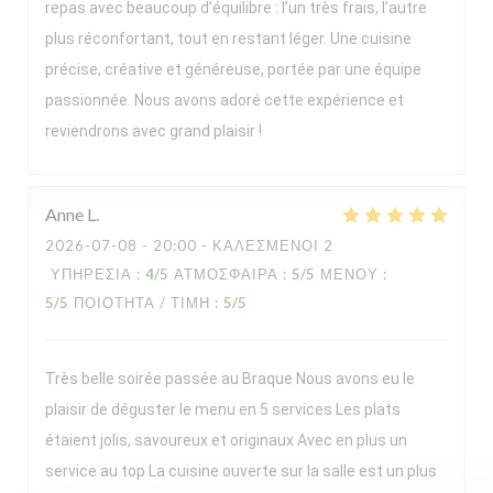
repas avec beaucoup d’équilibre : l’un très frais, l’autre
plus réconfortant, tout en restant léger. Une cuisine
précise, créative et généreuse, portée par une équipe
passionnée. Nous avons adoré cette expérience et
reviendrons avec grand plaisir !
Anne
L
2026-07-08
- 20:00 - ΚΑΛΕΣΜΈΝΟΙ 2
ΥΠΗΡΕΣΊΑ
:
4
/5
ΑΤΜΌΣΦΑΙΡΑ
:
5
/5
ΜΕΝΟΎ
:
5
/5
ΠΟΙΌΤΗΤΑ / ΤΙΜΉ
:
5
/5
Très belle soirée passée au Braque Nous avons eu le
plaisir de déguster le menu en 5 services Les plats
étaient jolis, savoureux et originaux Avec en plus un
service au top La cuisine ouverte sur la salle est un plus