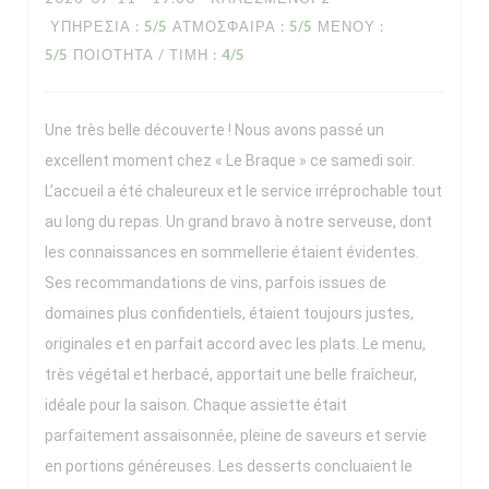
ΥΠΗΡΕΣΊΑ
:
5
/5
ΑΤΜΌΣΦΑΙΡΑ
:
5
/5
ΜΕΝΟΎ
:
5
/5
ΠΟΙΌΤΗΤΑ / ΤΙΜΉ
:
4
/5
Une très belle découverte ! Nous avons passé un
excellent moment chez « Le Braque » ce samedi soir.
L’accueil a été chaleureux et le service irréprochable tout
au long du repas. Un grand bravo à notre serveuse, dont
les connaissances en sommellerie étaient évidentes.
Ses recommandations de vins, parfois issues de
domaines plus confidentiels, étaient toujours justes,
originales et en parfait accord avec les plats. Le menu,
très végétal et herbacé, apportait une belle fraîcheur,
idéale pour la saison. Chaque assiette était
parfaitement assaisonnée, pleine de saveurs et servie
en portions généreuses. Les desserts concluaient le