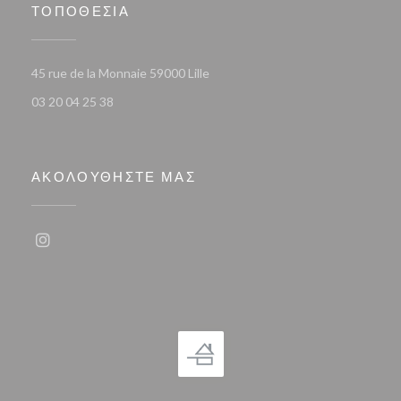
ΤΟΠΟΘΕΣΊΑ
((ανοίγει σε νέο παράθυρο))
45 rue de la Monnaie 59000 Lille
03 20 04 25 38
ΑΚΟΛΟΥΘΉΣΤΕ ΜΑΣ
Instagram ((ανοίγει σε νέο παράθυρο))