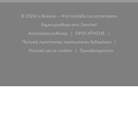
© 2026 Le Braque — Η ιστοσελίδα του εστιατορίου
((ανοίγει σε νέο παρά
δημιουργήθηκε από
Zenchef
Αποποίηση ευθύνης
ΌΡΟΙ ΧΡΉΣΗΣ
((ανοίγει σε νέο παράθυρο))
((ανοίγει σε νέο παράθυ
Πολιτική προστασίας προσωπικών δεδομένων
((ανοίγει σε νέο παράθυρο))
Πολιτική για τα cookies
Προσβασιμότητα
((ανοίγει σε νέο παράθυρο))
((ανοίγει σε νέο παρά