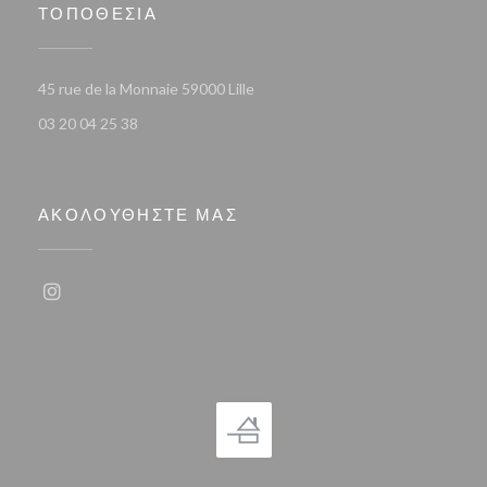
ΤΟΠΟΘΕΣΊΑ
((ανοίγει σε νέο παράθυρο))
45 rue de la Monnaie 59000 Lille
03 20 04 25 38
ΑΚΟΛΟΥΘΉΣΤΕ ΜΑΣ
Instagram ((ανοίγει σε νέο παράθυρο))