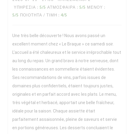
ΥΠΗΡΕΣΊΑ
:
5
/5
ΑΤΜΌΣΦΑΙΡΑ
:
5
/5
ΜΕΝΟΎ
:
5
/5
ΠΟΙΌΤΗΤΑ / ΤΙΜΉ
:
4
/5
Une très belle découverte ! Nous avons passé un
excellent moment chez « Le Braque » ce samedi soir.
L’accueil a été chaleureux et le service irréprochable tout
au long du repas. Un grand bravo à notre serveuse, dont
les connaissances en sommellerie étaient évidentes.
Ses recommandations de vins, parfois issues de
domaines plus confidentiels, étaient toujours justes,
originales et en parfait accord avec les plats. Le menu,
très végétal et herbacé, apportait une belle fraîcheur,
idéale pour la saison. Chaque assiette était
parfaitement assaisonnée, pleine de saveurs et servie
en portions généreuses. Les desserts concluaient le