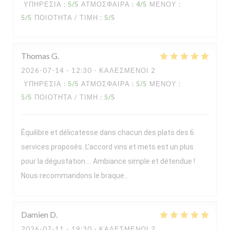
ΥΠΗΡΕΣΊΑ
:
5
/5
ΑΤΜΌΣΦΑΙΡΑ
:
4
/5
ΜΕΝΟΎ
:
5
/5
ΠΟΙΌΤΗΤΑ / ΤΙΜΉ
:
5
/5
Thomas
G
2026-07-14
- 12:30 - ΚΑΛΕΣΜΈΝΟΙ 2
ΥΠΗΡΕΣΊΑ
:
5
/5
ΑΤΜΌΣΦΑΙΡΑ
:
5
/5
ΜΕΝΟΎ
:
5
/5
ΠΟΙΌΤΗΤΑ / ΤΙΜΉ
:
5
/5
Équilibre et délicatesse dans chacun des plats des 6
services proposés. L’accord vins et mets est un plus
pour la dégustation…. Ambiance simple et détendue !
Nous recommandons le braque…
Damien
D
2026-07-11
- 19:30 - ΚΑΛΕΣΜΈΝΟΙ 2