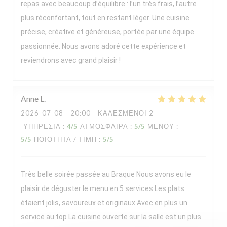
repas avec beaucoup d’équilibre : l’un très frais, l’autre
plus réconfortant, tout en restant léger. Une cuisine
précise, créative et généreuse, portée par une équipe
passionnée. Nous avons adoré cette expérience et
reviendrons avec grand plaisir !
Anne
L
2026-07-08
- 20:00 - ΚΑΛΕΣΜΈΝΟΙ 2
ΥΠΗΡΕΣΊΑ
:
4
/5
ΑΤΜΌΣΦΑΙΡΑ
:
5
/5
ΜΕΝΟΎ
:
5
/5
ΠΟΙΌΤΗΤΑ / ΤΙΜΉ
:
5
/5
Très belle soirée passée au Braque Nous avons eu le
plaisir de déguster le menu en 5 services Les plats
étaient jolis, savoureux et originaux Avec en plus un
service au top La cuisine ouverte sur la salle est un plus