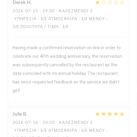
Derek
H
2026-07-25
- 19:30 - ΚΑΛΕΣΜΈΝΟΙ 2
ΥΠΗΡΕΣΊΑ
:
1
/5
ΑΤΜΌΣΦΑΙΡΑ
:
1
/5
ΜΕΝΟΎ
:
1
/5
ΠΟΙΌΤΗΤΑ / ΤΙΜΉ
:
1
/5
Having made a confirmed reservation on-line in order to
celebrate our 40th wedding anniversary, the reservation
was subsequently cancelled by the restaurant as the
date coincided with its annual holiday. The restaurant
has since requested feedback on the service we didn't
get!
Julie
B
2026-07-16
- 20:30 - ΚΑΛΕΣΜΈΝΟΙ 2
ΥΠΗΡΕΣΊΑ
:
5
/5
ΑΤΜΌΣΦΑΙΡΑ
:
5
/5
ΜΕΝΟΎ
: