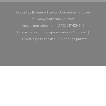
© 2026 Le Braque — Η ιστοσελίδα του εστιατορίου
((ανοίγει σε νέο παρά
δημιουργήθηκε από
Zenchef
Αποποίηση ευθύνης
ΌΡΟΙ ΧΡΉΣΗΣ
((ανοίγει σε νέο παράθυρο))
((ανοίγει σε νέο παράθυ
Πολιτική προστασίας προσωπικών δεδομένων
((ανοίγει σε νέο παράθυρο))
Πολιτική για τα cookies
Προσβασιμότητα
((ανοίγει σε νέο παράθυρο))
((ανοίγει σε νέο παρά