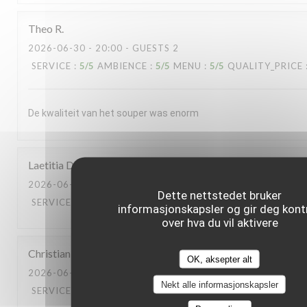
Theo
R
2026-06-30
- 20:00 - GUESTS 2
SERVICE
:
5
/5
AMBIENCE
:
5
/5
MENU
:
5
/5
QUALITY_PRICE
De kwaliteit van het souper was enorm
Laetitia
D
2026-06-30
- 13:00 - GUESTS 2
Dette nettstedet bruker
SERVICE
:
5
/5
AMBIENCE
:
5
/5
MENU
:
5
/5
QUALITY_PRICE
informasjonskapsler og gir deg kontr
over hva du vil aktivere
Christian
L
OK, aksepter alt
2026-06-23
- 20:00 - GUESTS 2
Nekt alle informasjonskapsler
SERVICE
:
5
/5
AMBIENCE
:
5
/5
MENU
:
5
/5
QUALITY_PRICE