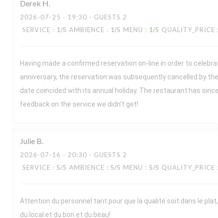
Derek
H
2026-07-25
- 19:30 - GUESTS 2
SERVICE
:
1
/5
AMBIENCE
:
1
/5
MENU
:
1
/5
QUALITY_PRICE
Having made a confirmed reservation on-line in order to celebr
anniversary, the reservation was subsequently cancelled by the
date coincided with its annual holiday. The restaurant has sin
feedback on the service we didn't get!
Julie
B
2026-07-16
- 20:30 - GUESTS 2
SERVICE
:
5
/5
AMBIENCE
:
5
/5
MENU
:
5
/5
QUALITY_PRICE
Attention du personnel tant pour que la qualité soit dans le plat,
du local et du bon et du beau!