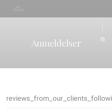
Panel for informasjonskapsler
Anmeldelser
Insta
reviews_from_our_clients_follow