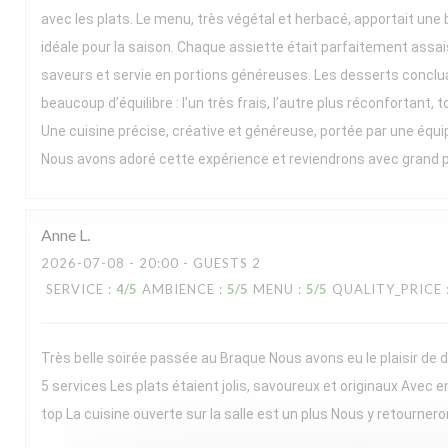
avec les plats. Le menu, très végétal et herbacé, apportait une b
idéale pour la saison. Chaque assiette était parfaitement assai
saveurs et servie en portions généreuses. Les desserts conclua
beaucoup d’équilibre : l’un très frais, l’autre plus réconfortant, t
Une cuisine précise, créative et généreuse, portée par une équ
Nous avons adoré cette expérience et reviendrons avec grand pla
Anne
L
2026-07-08
- 20:00 - GUESTS 2
SERVICE
:
4
/5
AMBIENCE
:
5
/5
MENU
:
5
/5
QUALITY_PRICE
Très belle soirée passée au Braque Nous avons eu le plaisir de
5 services Les plats étaient jolis, savoureux et originaux Avec e
top La cuisine ouverte sur la salle est un plus Nous y retournero