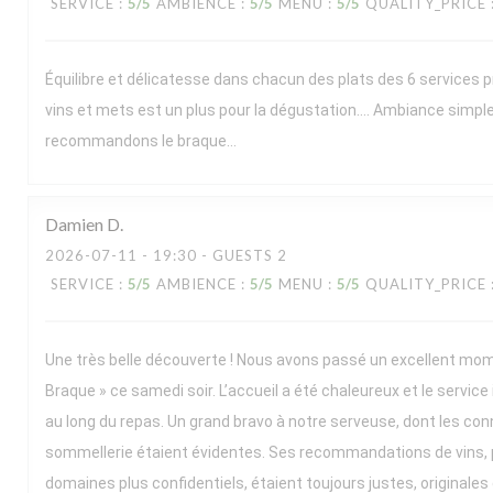
SERVICE
:
5
/5
AMBIENCE
:
5
/5
MENU
:
5
/5
QUALITY_PRICE
Équilibre et délicatesse dans chacun des plats des 6 services 
vins et mets est un plus pour la dégustation…. Ambiance simpl
recommandons le braque…
Damien
D
2026-07-11
- 19:30 - GUESTS 2
SERVICE
:
5
/5
AMBIENCE
:
5
/5
MENU
:
5
/5
QUALITY_PRICE
Une très belle découverte ! Nous avons passé un excellent mo
Braque » ce samedi soir. L’accueil a été chaleureux et le service
au long du repas. Un grand bravo à notre serveuse, dont les co
sommellerie étaient évidentes. Ses recommandations de vins, 
domaines plus confidentiels, étaient toujours justes, originales