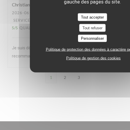
gauche des pages du site.
Christian
L
2026-06-23
- 20:00 - COUVERTS 2
Tout accepter
SERVICE
:
5
/5
AMBIANCE
:
5
/5
CUISINE
:
5
/5
QUALITÉ / PRIX
:
5
/5
Tout refuser
Personnaliser
Je suis déjà venu 5 à 6 fois et je reviendrais. Je le
Politique de protection des données à caractère p
recommande à des amis
Politique de gestion des cookies
1
2
3