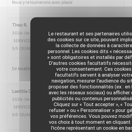
Nous y retournerons avec plaisir
Theo
R
Le restaurant et ses partenaires utili
2026-06-30
- 20:00 - COUVERTS 2
des cookies sur ce site, pouvant impli
SERVICE
:
5
/5
AMBIANCE
:
5
/5
CUISINE
:
la collecte de données à caractèr
5
/5
QUALITÉ / PRIX
:
5
/5
personnel. Les cookies dits « nécessa
» sont obligatoires et installés par dé
D'autres cookies facultatifs nécessi
votre consentement. Ces cookies
De kwaliteit van het souper was enorm
facultatifs servent à analyser votr
navigation, mesurer l'audience du sit
proposer des fonctionnalités (ex : en 
Laetitia
D
avec les réseaux sociaux) ou afficher
publicités ou contenus personnalisé
2026-06-30
- 13:00 - COUVERTS 2
Cliquez sur « Tout accepter », « To
SERVICE
:
5
/5
AMBIANCE
:
5
/5
CUISINE
:
refuser » ou « Personnaliser » pour gé
5
/5
QUALITÉ / PRIX
:
5
/5
vos préférences. Vous pouvez modif
vos choix à tout moment en cliquant 
l'icône représentant un cookie en ba