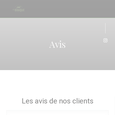
Personnalisation de vos choix en matière de cookies
Avis
Inst
Les avis de nos clients