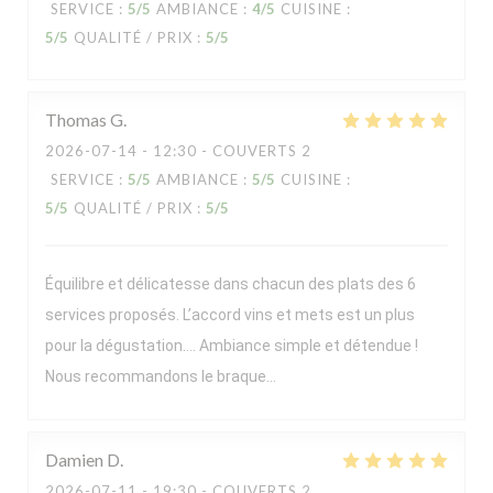
SERVICE
:
5
/5
AMBIANCE
:
4
/5
CUISINE
:
5
/5
QUALITÉ / PRIX
:
5
/5
Thomas
G
2026-07-14
- 12:30 - COUVERTS 2
SERVICE
:
5
/5
AMBIANCE
:
5
/5
CUISINE
:
5
/5
QUALITÉ / PRIX
:
5
/5
Équilibre et délicatesse dans chacun des plats des 6
services proposés. L’accord vins et mets est un plus
pour la dégustation…. Ambiance simple et détendue !
Nous recommandons le braque…
Damien
D
2026-07-11
- 19:30 - COUVERTS 2