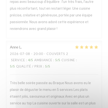
repas avec beaucoup d’équilibre : l’un très frais, l’autre
plus réconfortant, tout en restant léger. Une cuisine
précise, créative et généreuse, portée par une équipe
passionnée. Nous avons adoré cette expérience et
reviendrons avec grand plaisir !
Anne
L
2026-07-08
- 20:00 - COUVERTS 2
SERVICE
:
4
/5
AMBIANCE
:
5
/5
CUISINE
:
5
/5
QUALITÉ / PRIX
:
5
/5
Très belle soirée passée au Braque Nous avons eu le
plaisir de déguster le menu en 5 services Les plats
étaient jolis, savoureux et originaux Avec en plus un
service au top La cuisine ouverte sur la salle est un plus