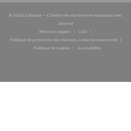
© 2026 Le Braque — Création de site internet restaurant avec
((ouvre une nouvelle fenêtre))
Zenchef
Mentions légales
CGU
((ouvre une nouvelle fenêtre))
((ouvre une nouvelle fen
Politique de protection des données à caractère personnel
((ouvre une nouvelle fenêtre))
Politique de cookies
Accessibilite
((ouvre une nouvelle fenêtre))
((ouvre une nouvelle fe