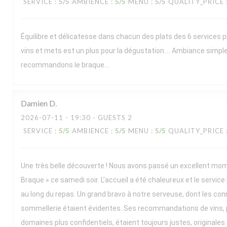
SERVICE
:
5
/5
AMBIENCE
:
5
/5
MENU
:
5
/5
QUALITY_PRICE
Équilibre et délicatesse dans chacun des plats des 6 services 
vins et mets est un plus pour la dégustation…. Ambiance simpl
recommandons le braque…
Damien
D
2026-07-11
- 19:30 - GUESTS 2
SERVICE
:
5
/5
AMBIENCE
:
5
/5
MENU
:
5
/5
QUALITY_PRICE
Une très belle découverte ! Nous avons passé un excellent mo
Braque » ce samedi soir. L’accueil a été chaleureux et le service
au long du repas. Un grand bravo à notre serveuse, dont les co
sommellerie étaient évidentes. Ses recommandations de vins, 
domaines plus confidentiels, étaient toujours justes, originales