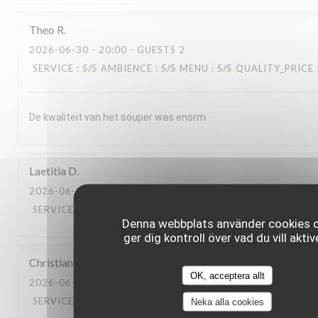
Theo
R
2026-06-30
- 20:00 - GUESTS 2
SERVICE
:
5
/5
AMBIENCE
:
5
/5
MENU
:
5
/5
QUALITY_PRICE
De kwaliteit van het souper was enorm
Laetitia
D
2026-06-30
- 13:00 - GUESTS 2
SERVICE
:
5
/5
AMBIENCE
:
5
/5
MENU
:
5
/5
QUALITY_PRICE
Denna webbplats använder cookies 
ger dig kontroll över vad du vill aktiv
Christian
L
OK, acceptera allt
2026-06-23
- 20:00 - GUESTS 2
SERVICE
:
5
/5
AMBIENCE
:
5
/5
MENU
:
5
/5
QUALITY_PRICE
Neka alla cookies