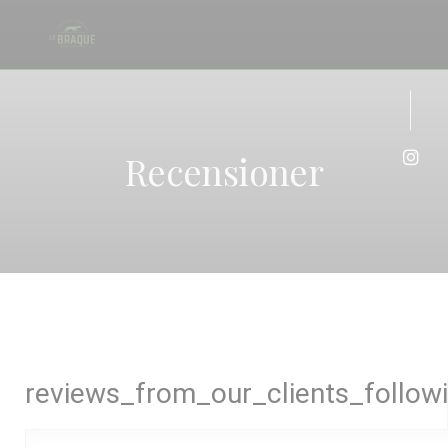
Cookie- hanteringspanel
Recensioner
Insta
reviews_from_our_clients_follow