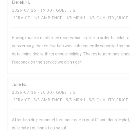
Derek
H
2026-07-25
- 19:30 - GUESTS 2
SERVICE
:
1
/5
AMBIENCE
:
1
/5
MENU
:
1
/5
QUALITY_PRICE
Having made a confirmed reservation on-line in order to celebr
anniversary, the reservation was subsequently cancelled by the
date coincided with its annual holiday. The restaurant has sin
feedback on the service we didn't get!
Julie
B
2026-07-16
- 20:30 - GUESTS 2
SERVICE
:
5
/5
AMBIENCE
:
5
/5
MENU
:
5
/5
QUALITY_PRICE
Attention du personnel tant pour que la qualité soit dans le plat,
du local et du bon et du beau!