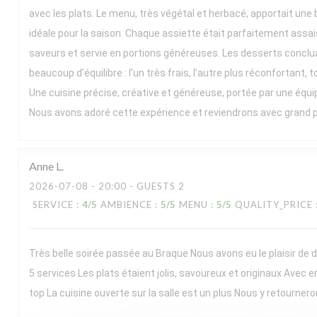
avec les plats. Le menu, très végétal et herbacé, apportait une b
idéale pour la saison. Chaque assiette était parfaitement assai
saveurs et servie en portions généreuses. Les desserts conclua
beaucoup d’équilibre : l’un très frais, l’autre plus réconfortant, t
Une cuisine précise, créative et généreuse, portée par une équ
Nous avons adoré cette expérience et reviendrons avec grand pla
Anne
L
2026-07-08
- 20:00 - GUESTS 2
SERVICE
:
4
/5
AMBIENCE
:
5
/5
MENU
:
5
/5
QUALITY_PRICE
Très belle soirée passée au Braque Nous avons eu le plaisir de
5 services Les plats étaient jolis, savoureux et originaux Avec e
top La cuisine ouverte sur la salle est un plus Nous y retournero