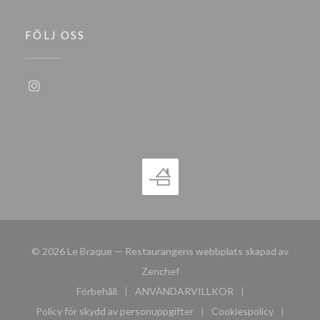
FÖLJ OSS
Instagram ((öppnas i ett nytt fönster))
© 2026 Le Braque — Restaurangens webbplats skapad av
((öppnas i ett nytt fönster))
Zenchef
Förbehåll
ANVÄNDARVILLKOR
((öppnas i ett nytt fönster))
((öppnas i ett nytt fönster))
Policy för skydd av personuppgifter
Cookiespolicy