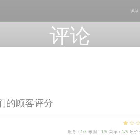
菜单
评论
们的顾客评分
服务
:
1
/5
氛围
:
1
/5
菜单
:
1
/5
质价