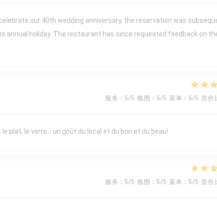
 celebrate our 40th wedding anniversary, the reservation was subsequ
its annual holiday. The restaurant has since requested feedback on th
服务
:
5
/5
氛围
:
5
/5
菜单
:
5
/5
质价
le plat, le verre… un goût du local et du bon et du beau!
服务
:
5
/5
氛围
:
5
/5
菜单
:
5
/5
质价