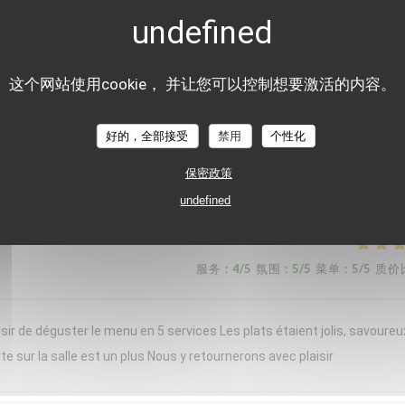
nt moment chez « Le Braque » ce samedi soir. L’accueil a été chaleure
d bravo à notre serveuse, dont les connaissances en sommellerie étaien
de domaines plus confidentiels, étaient toujours justes, originales et
这个网站使用cookie， 并让您可以控制想要激活的内容。
erbacé, apportait une belle fraîcheur, idéale pour la saison. Chaque ass
rvie en portions généreuses. Les desserts concluaient le repas avec
好的，全部接受
禁用
个性化
ortant, tout en restant léger. Une cuisine précise, créative et généreuse
保密政策
e expérience et reviendrons avec grand plaisir !
undefined
服务
:
4
/5
氛围
:
5
/5
菜单
:
5
/5
质价
sir de déguster le menu en 5 services Les plats étaient jolis, savoureu
te sur la salle est un plus Nous y retournerons avec plaisir