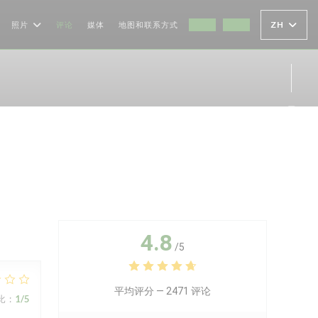
ZH
照片
评论
媒体
地图和联系方式
((在新窗口中打开))
((在新窗口中打开))
Ins
4.8
/5
平均评分 —
2471 评论
比
:
1
/5