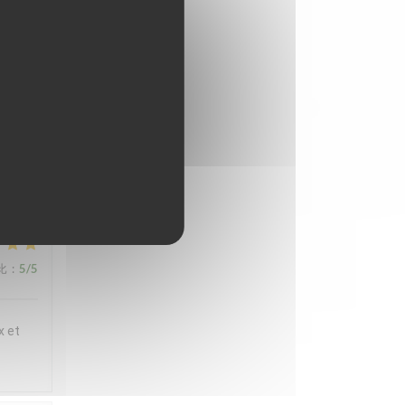
ux et
t
 en
iette
,
比
:
5
/5
x et