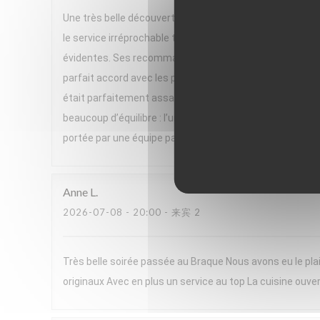
Une très belle découverte ! Nous avons passé un excelle
le service irréprochable tout au long du repas. Un gran
évidentes. Ses recommandations de vins, parfois issues 
parfait accord avec les plats. Le menu, très végétal et h
était parfaitement assaisonnée, pleine de saveurs et se
beaucoup d’équilibre : l’un très frais, l’autre plus réconf
portée par une équipe passionnée. Nous avons adoré cett
Anne
L
2026-07-08
- 20:00 - 来宾 2
Très belle soirée passée au Braque Nous avons eu le plai
originaux Avec en plus un service au top La cuisine ouver