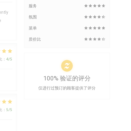
服务
ently
氛围
e
菜单
质价比
比
:
4
/5
100% 验证的评分
仅进行过预订的顾客提供了评分
比
:
5
/5