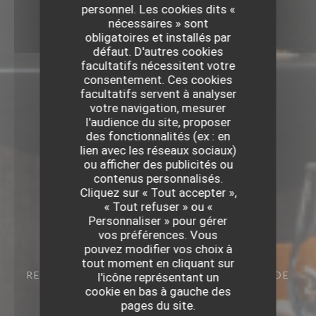
personnel. Les cookies dits «
nécessaires » sont
obligatoires et installés par
défaut. D'autres cookies
facultatifs nécessitent votre
consentement. Ces cookies
facultatifs servent à analyser
votre navigation, mesurer
l'audience du site, proposer
des fonctionnalités (ex : en
lien avec les réseaux sociaux)
ou afficher des publicités ou
contenus personnalisés.
Cliquez sur « Tout accepter »,
« Tout refuser » ou «
Personnaliser » pour gérer
vos préférences. Vous
pouvez modifier vos choix à
tout moment en cliquant sur
RESTAURANT GASTRONOMIQUE
45 RUE DE
l'icône représentant un
LA MONNAIE 59000 LILLE
cookie en bas à gauche des
pages du site.