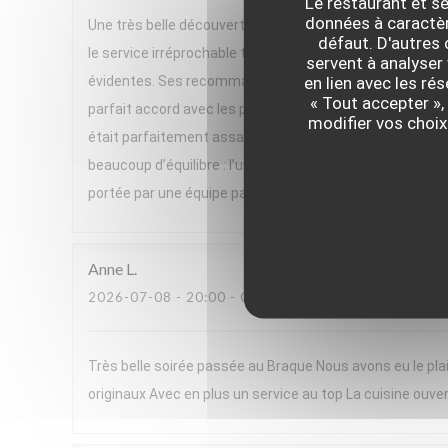
Le restaurant et se
données à caractère
Une très belle découverte ! Nous avons passé un excelle
défaut. D'autres
le service irréprochable tout au long du repas. Un gran
servent à analyser 
en lien avec les ré
évidentes. Ses recommandations de vins, parfois issues 
« Tout accepter »,
parfait accord avec les plats. Le menu, très végétal et h
modifier vos choix
était parfaitement assaisonnée, pleine de saveurs et se
beaucoup d’équilibre : l’un très frais, l’autre plus réconf
portée par une équipe passionnée. Nous avons adoré cett
Anne
L
2026-07-08
- 20:00 - COUVERTS 2
Très belle soirée passée au Braque Nous avons eu le plai
originaux Avec en plus un service au top La cuisine ouver