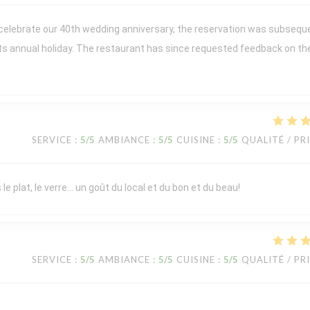
 celebrate our 40th wedding anniversary, the reservation was subsequ
its annual holiday. The restaurant has since requested feedback on th
SERVICE
:
5
/5
AMBIANCE
:
5
/5
CUISINE
:
5
/5
QUALITÉ / PR
le plat, le verre… un goût du local et du bon et du beau!
SERVICE
:
5
/5
AMBIANCE
:
5
/5
CUISINE
:
5
/5
QUALITÉ / PR