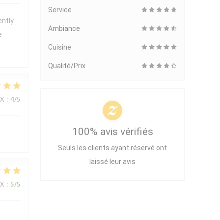
Service
ently
Ambiance
e
Cuisine
Qualité/Prix
IX
:
4
/5
100% avis vérifiés
Seuls les clients ayant réservé ont
laissé leur avis
IX
:
5
/5