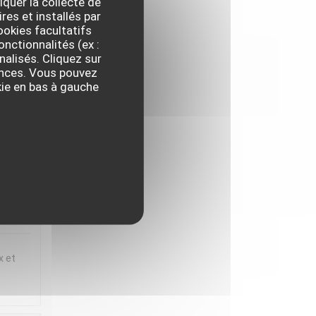
iquer la collecte de
res et installés par
ux et
okies facultatifs
t
onctionnalités (ex :
nalisés. Cliquez sur
 en
rences. Vous pouvez
iette
kie en bas à gauche
,
IX
:
5
/5
x et