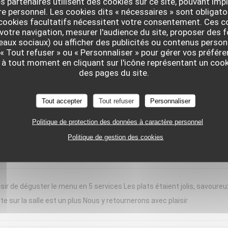
s partenaires utilisent des cookies sur ce site, pouvant impl
 personnel. Les cookies dits « nécessaires » sont obligatoi
nt moment chez « Le Braque » ce samedi soir. L’accueil a été chaleure
 cookies facultatifs nécessitent votre consentement. Ces co
d bravo à notre serveuse, dont les connaissances en sommellerie étaien
votre navigation, mesurer l'audience du site, proposer des f
seaux sociaux) ou afficher des publicités ou contenus person
de domaines plus confidentiels, étaient toujours justes, originales et
 « Tout refuser » ou « Personnaliser » pour gérer vos préfé
erbacé, apportait une belle fraîcheur, idéale pour la saison. Chaque ass
 à tout moment en cliquant sur l'icône représentant un coo
rvie en portions généreuses. Les desserts concluaient le repas avec
des pages du site.
ortant, tout en restant léger. Une cuisine précise, créative et généreuse
e expérience et reviendrons avec grand plaisir !
Tout accepter
Tout refuser
Personnaliser
Politique de protection des données à caractère personnel
Politique de gestion des cookies
SERVICE
:
4
/5
AMBIANCE
:
5
/5
CUISINE
:
5
/5
QUALITÉ / PR
sir de déguster le menu en 5 services Les plats étaient jolis, savoureu
te sur la salle est un plus Nous y retournerons avec plaisir