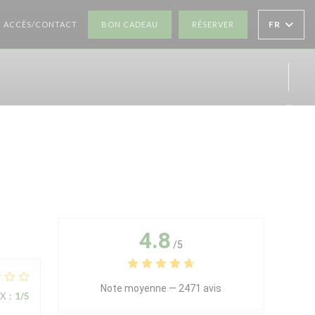
((OUVRE UNE NOUVELLE FENÊTRE))
((OUVRE UNE NOUV
FR
ACCÈS/CONTACT
BON CADEAU
RÉSERVER
Inst
4.8
/5
Note moyenne —
2471 avis
IX
:
1
/5