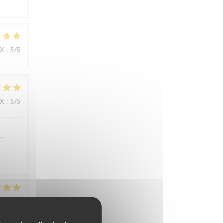
IX
:
5
/5
IX
:
5
/5
….
IX
:
4
/5