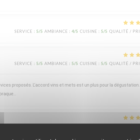
SERVICE
:
5
/5
AMBIANCE
:
4
/5
CUISINE
:
5
/5
QUALITÉ / PR
SERVICE
:
5
/5
AMBIANCE
:
5
/5
CUISINE
:
5
/5
QUALITÉ / PR
vices proposés. L’accord vins et mets est un plus pour la dégustation
 braque…
SERVICE
:
5
/5
AMBIANCE
:
5
/5
CUISINE
:
5
/5
QUALITÉ / PR