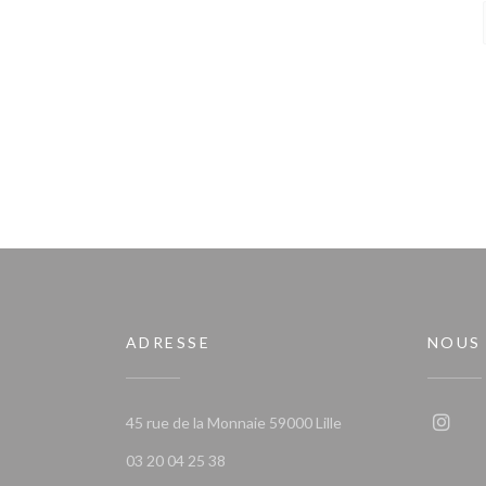
ADRESSE
NOUS
((ouvre une nouvelle 
45 rue de la Monnaie 59000 Lille
Insta
03 20 04 25 38