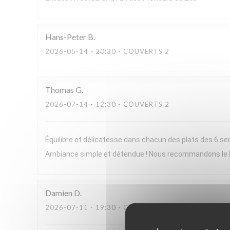
Hans-Peter
B
2026-05-14
- 20:30 - COUVERTS 2
Thomas
G
2026-07-14
- 12:30 - COUVERTS 2
Équilibre et délicatesse dans chacun des plats des 6 ser
Ambiance simple et détendue ! Nous recommandons le
Damien
D
2026-07-11
- 19:30 - COUVERTS 2