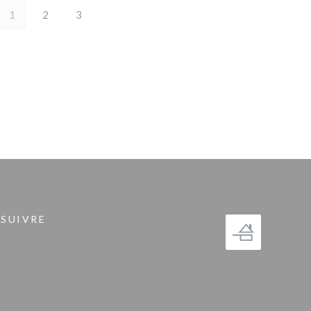
1
2
3
 SUIVRE
fenêtre))
gram ((ouvre une nouvelle fenêtre))