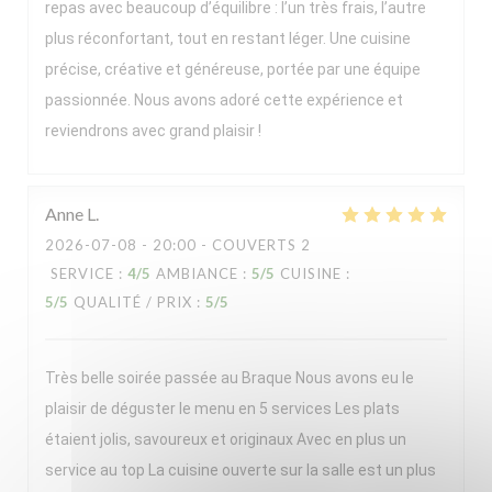
repas avec beaucoup d’équilibre : l’un très frais, l’autre
plus réconfortant, tout en restant léger. Une cuisine
précise, créative et généreuse, portée par une équipe
passionnée. Nous avons adoré cette expérience et
reviendrons avec grand plaisir !
Anne
L
2026-07-08
- 20:00 - COUVERTS 2
SERVICE
:
4
/5
AMBIANCE
:
5
/5
CUISINE
:
5
/5
QUALITÉ / PRIX
:
5
/5
Très belle soirée passée au Braque Nous avons eu le
plaisir de déguster le menu en 5 services Les plats
étaient jolis, savoureux et originaux Avec en plus un
service au top La cuisine ouverte sur la salle est un plus