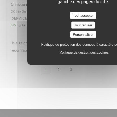
gauche des pages du site.
Christian
L
2026-06-23
- 20:00 - COUVERTS 2
Tout accepter
SERVICE
:
5
/5
AMBIANCE
:
5
/5
CUISINE
:
5
/5
QUALITÉ / PRIX
:
5
/5
Tout refuser
Personnaliser
Je suis déjà venu 5 à 6 fois et je reviendrais. Je le
Politique de protection des données à caractère p
recommande à des amis
Politique de gestion des cookies
1
2
3