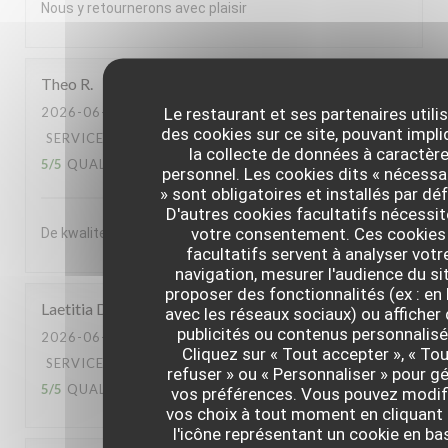
Nous y retournerons avec plaisir
Theo
R
Le restaurant et ses partenaires utili
2026-06-30
- 20:00 - COUVERTS 2
des cookies sur ce site, pouvant impli
SERVICE
:
5
/5
AMBIANCE
:
5
/5
CUISINE
:
la collecte de données à caractèr
5
/5
QUALITÉ / PRIX
:
5
/5
personnel. Les cookies dits « nécessa
» sont obligatoires et installés par dé
D'autres cookies facultatifs nécessi
votre consentement. Ces cookies
De kwaliteit van het souper was enorm
facultatifs servent à analyser votr
navigation, mesurer l'audience du sit
proposer des fonctionnalités (ex : en 
Laetitia
D
avec les réseaux sociaux) ou afficher
publicités ou contenus personnalisé
2026-06-30
- 13:00 - COUVERTS 2
Cliquez sur « Tout accepter », « To
SERVICE
:
5
/5
AMBIANCE
:
5
/5
CUISINE
:
refuser » ou « Personnaliser » pour gé
5
/5
QUALITÉ / PRIX
:
5
/5
vos préférences. Vous pouvez modif
vos choix à tout moment en cliquant 
l'icône représentant un cookie en ba