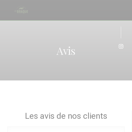
Personnalisation de vos choix en matière de cookies
Avis
Inst
Les avis de nos clients