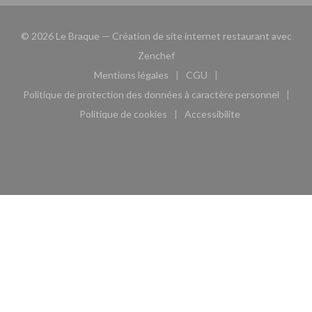
© 2026 Le Braque — Création de site internet restaurant avec
((ouvre une nouvelle fenêtre))
Zenchef
Mentions légales
CGU
((ouvre une nouvelle fenêtre))
((ouvre une nouvelle fen
Politique de protection des données à caractère personnel
((ouvre une nouvelle fenêtre))
Politique de cookies
Accessibilite
((ouvre une nouvelle fenêtre))
((ouvre une nouvelle fe