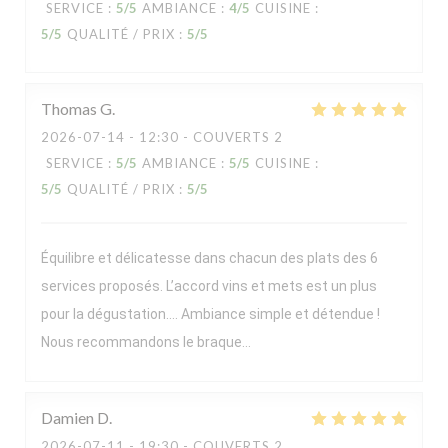
SERVICE
:
5
/5
AMBIANCE
:
4
/5
CUISINE
:
5
/5
QUALITÉ / PRIX
:
5
/5
Thomas
G
2026-07-14
- 12:30 - COUVERTS 2
SERVICE
:
5
/5
AMBIANCE
:
5
/5
CUISINE
:
5
/5
QUALITÉ / PRIX
:
5
/5
Équilibre et délicatesse dans chacun des plats des 6
services proposés. L’accord vins et mets est un plus
pour la dégustation…. Ambiance simple et détendue !
Nous recommandons le braque…
Damien
D
2026-07-11
- 19:30 - COUVERTS 2