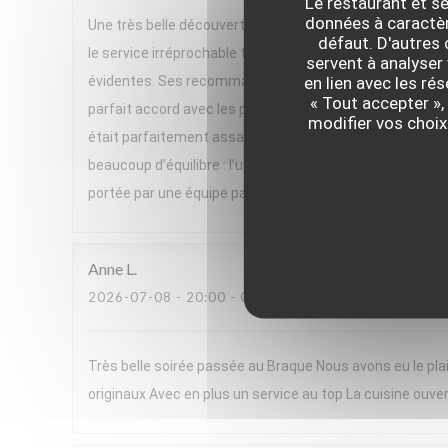
Le restaurant et se
données à caractère
Une très belle découverte ! Nous avons passé un excelle
défaut. D'autres
le service irréprochable tout au long du repas. Un gran
servent à analyser 
en lien avec les ré
évidentes. Ses recommandations de vins, parfois issues 
« Tout accepter »,
parfait accord avec les plats. Le menu, très végétal et h
modifier vos choix
était parfaitement assaisonnée, pleine de saveurs et se
beaucoup d’équilibre : l’un très frais, l’autre plus réconf
portée par une équipe passionnée. Nous avons adoré cett
Anne
L
2026-07-08
- 20:00 - COUVERTS 2
Très belle soirée passée au Braque Nous avons eu le plai
originaux Avec en plus un service au top La cuisine ouver