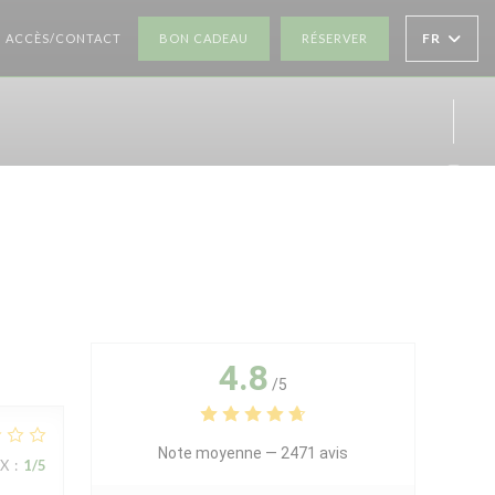
((OUVRE UNE NOUVELLE FENÊTRE))
((OUVRE UNE NOUV
FR
ACCÈS/CONTACT
BON CADEAU
RÉSERVER
Inst
4.8
/5
Note moyenne —
2471 avis
IX
:
1
/5