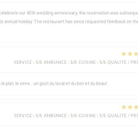
 celebrate our 40th wedding anniversary, the reservation was subsequ
its annual holiday. The restaurant has since requested feedback on th
SERVICE
:
5
/5
AMBIANCE
:
5
/5
CUISINE
:
5
/5
QUALITÉ / PR
le plat, le verre… un goût du local et du bon et du beau!
SERVICE
:
5
/5
AMBIANCE
:
5
/5
CUISINE
:
5
/5
QUALITÉ / PR