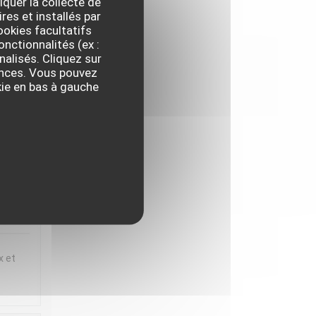
iquer la collecte de
res et installés par
ux et
okies facultatifs
t
onctionnalités (ex :
nalisés. Cliquez sur
 en
rences. Vous pouvez
iette
kie en bas à gauche
,
IX
:
5
/5
x et