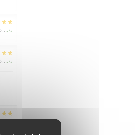
IX
:
5
/5
IX
:
5
/5
….
IX
:
4
/5