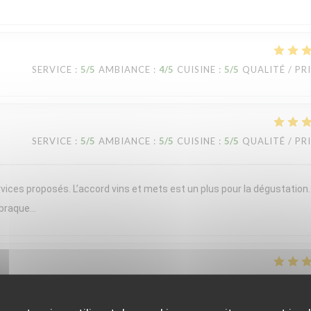
SERVICE
:
5
/5
AMBIANCE
:
4
/5
CUISINE
:
5
/5
QUALITÉ / PR
SERVICE
:
5
/5
AMBIANCE
:
5
/5
CUISINE
:
5
/5
QUALITÉ / PR
vices proposés. L’accord vins et mets est un plus pour la dégustation
 braque…
SERVICE
:
5
/5
AMBIANCE
:
5
/5
CUISINE
:
5
/5
QUALITÉ / PR