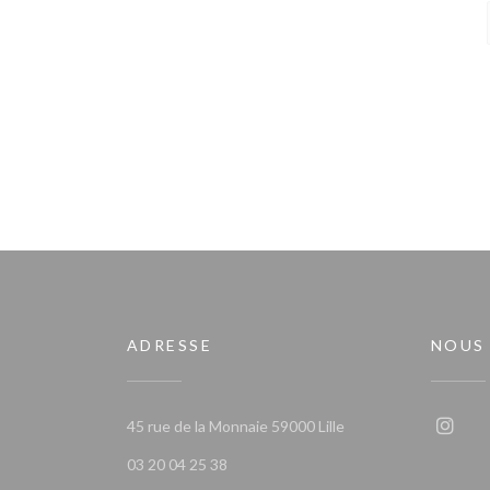
ADRESSE
NOUS
((ouvre une nouvelle 
45 rue de la Monnaie 59000 Lille
Insta
03 20 04 25 38