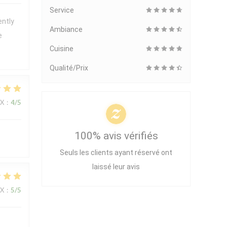
Service
ently
Ambiance
e
Cuisine
Qualité/Prix
IX
:
4
/5
100% avis vérifiés
Seuls les clients ayant réservé ont
laissé leur avis
IX
:
5
/5