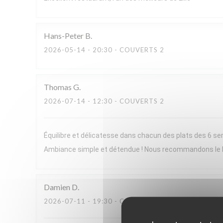
Hans-Peter
B
2026-05-14
- 20:30 - COUVERTS 2
Thomas
G
2026-07-14
- 12:30 - COUVERTS 2
Équilibre et délicatesse dans chacun des plats des 6 ser
Ambiance simple et détendue ! Nous recommandons le
Damien
D
2026-07-11
- 19:30 - COUVERTS 2