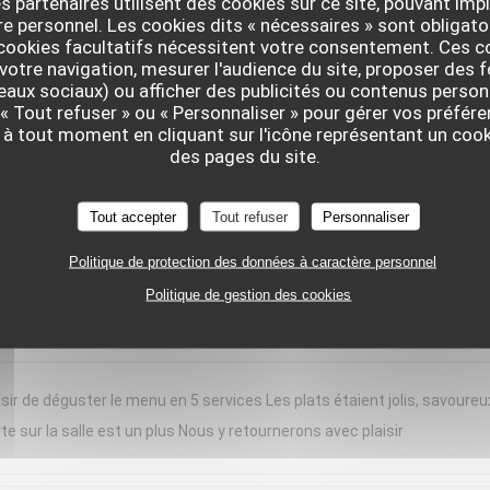
s partenaires utilisent des cookies sur ce site, pouvant impl
 personnel. Les cookies dits « nécessaires » sont obligatoi
nt moment chez « Le Braque » ce samedi soir. L’accueil a été chaleure
 cookies facultatifs nécessitent votre consentement. Ces co
d bravo à notre serveuse, dont les connaissances en sommellerie étaien
votre navigation, mesurer l'audience du site, proposer des f
seaux sociaux) ou afficher des publicités ou contenus person
de domaines plus confidentiels, étaient toujours justes, originales et
 « Tout refuser » ou « Personnaliser » pour gérer vos préfé
erbacé, apportait une belle fraîcheur, idéale pour la saison. Chaque ass
 à tout moment en cliquant sur l'icône représentant un coo
rvie en portions généreuses. Les desserts concluaient le repas avec
des pages du site.
ortant, tout en restant léger. Une cuisine précise, créative et généreuse
e expérience et reviendrons avec grand plaisir !
Tout accepter
Tout refuser
Personnaliser
Politique de protection des données à caractère personnel
Politique de gestion des cookies
SERVICE
:
4
/5
AMBIANCE
:
5
/5
CUISINE
:
5
/5
QUALITÉ / PR
sir de déguster le menu en 5 services Les plats étaient jolis, savoureu
te sur la salle est un plus Nous y retournerons avec plaisir