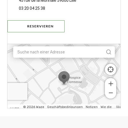
((öffnet ein neues Fenster))
45 rue de la Monnaie 59000 Lille
03 20 04 25 38
RESERVIEREN