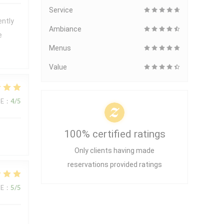
Service
ently
Ambiance
e
Menus
Value
UE
:
4
/5
100% certified ratings
Only clients having made
reservations provided ratings
UE
:
5
/5