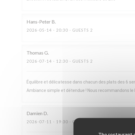
Hans-Peter
B
2026-05-14
- 20:30 - GUESTS 2
Thomas
G
2026-07-14
- 12:30 - GUESTS 2
Équilibre et délicatesse dans chacun des plats des 6 ser
Ambiance simple et détendue ! Nous recommandons le
Damien
D
2026-07-11
- 19:30 - GUESTS 2
The restaurant a