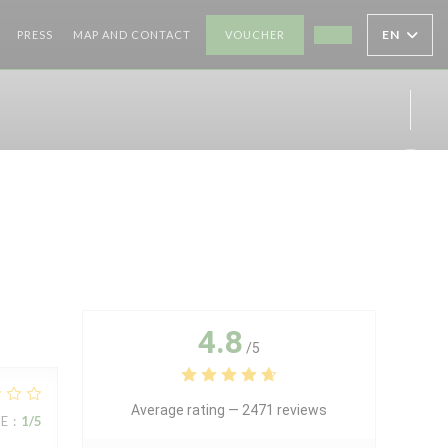
((OPENS IN A NEW WINDOW
EN
PRESS
MAP AND CONTACT
VOUCHER
((OPENS IN A NEW
Inst
4.8
/5
Average rating —
2471 reviews
UE
:
1
/5