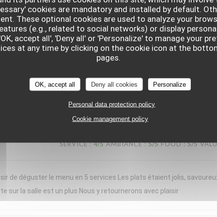
cessary' cookies are mandatory and installed by default. Oth
nt moment chez « Le Braque » ce samedi soir. L’accueil a été chaleure
sent. These optional cookies are used to analyze your brows
d bravo à notre serveuse, dont les connaissances en sommellerie étaien
eatures (e.g., related to social networks) or display persona
'OK, accept all', 'Deny all' or 'Personalize' to manage your p
de domaines plus confidentiels, étaient toujours justes, originales et
ces at any time by clicking on the cookie icon at the bottom
erbacé, apportait une belle fraîcheur, idéale pour la saison. Chaque ass
pages.
rvie en portions généreuses. Les desserts concluaient le repas avec
ortant, tout en restant léger. Une cuisine précise, créative et généreuse
OK, accept all
Deny all cookies
Personalize
e expérience et reviendrons avec grand plaisir !
Personal data protection policy
Cookie management policy
SERVICE
:
4
/5
AMBIANCE
:
5
/5
FOOD
:
5
/5
VAL
sir de déguster le menu en 5 services Les plats étaient jolis, savoureu
te sur la salle est un plus Nous y retournerons avec plaisir