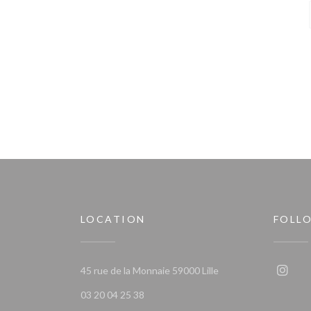
LOCATION
FOLL
((opens in a new win
45 rue de la Monnaie 59000 Lille
Insta
03 20 04 25 38