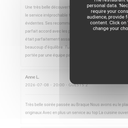
personal data. 'Ne
Une très belle découverte ! Nous avons passé un excelle
require your con
le service irréprochable tout au long du repas. Un gran
audience, provide f
content. Click on 
évidentes. Ses recommandations de vins, parfois issues 
change your choi
parfait accord avec les plats. Le menu, très végétal et h
était parfaitement assaisonnée, pleine de saveurs et se
beaucoup d’équilibre : l’un très frais, l’autre plus réconf
portée par une équipe passionnée. Nous avons adoré cett
Anne
L
2026-07-08
- 20:00 - GUESTS 2
Très belle soirée passée au Braque Nous avons eu le plai
originaux Avec en plus un service au top La cuisine ouver