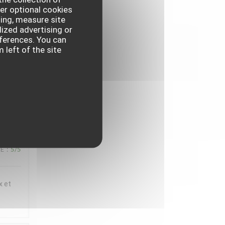
er optional cookies
ux et
ing, measure site
t
lized advertising or
references. You can
 en
 left of the site
iette
,
UE
:
5
/5
x et