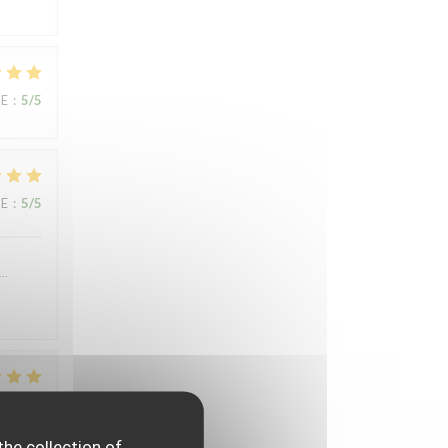
UE
:
5
/5
UE
:
5
/5
….
UE
:
4
/5
the collection of