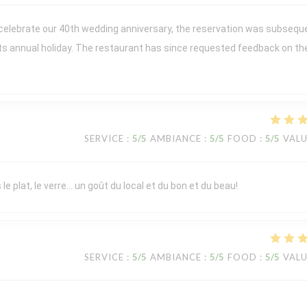
 celebrate our 40th wedding anniversary, the reservation was subsequ
its annual holiday. The restaurant has since requested feedback on th
SERVICE
:
5
/5
AMBIANCE
:
5
/5
FOOD
:
5
/5
VAL
le plat, le verre… un goût du local et du bon et du beau!
SERVICE
:
5
/5
AMBIANCE
:
5
/5
FOOD
:
5
/5
VAL