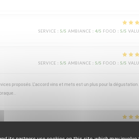
SERVICE
:
5
/5
AMBIANCE
:
4
/5
FOOD
:
5
/5
VAL
SERVICE
:
5
/5
AMBIANCE
:
5
/5
FOOD
:
5
/5
VAL
vices proposés. L’accord vins et mets est un plus pour la dégustation
 braque…
SERVICE
:
5
/5
AMBIANCE
:
5
/5
FOOD
:
5
/5
VAL
nd its partners use cookies on this site, which may involve 