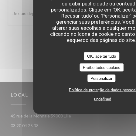
ou exibir publicidade ou conteú
personalizados. Clique em 'OK, aceita
Je suis déjà venu 5 à 6 fois et je reviendrais. Je le recommande
'Recusar tudo' ou 'Personalizar' p
gerenciar suas preferências. Você
alterar suas escolhas a qualquer m
clicando no ícone de cookie no canto 
1
2
3
esquerdo das páginas do site
OK, aceitar tudo
Proíbe todos cookies
Personalizar
Política de proteção de dados pessoa
LOCAL
undefined
((abre numa nova janela))
45 rue de la Monnaie 59000 Lille
03 20 04 25 38