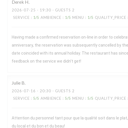
Derek
H
2026-07-25
- 19:30 - GUESTS 2
SERVICE
:
1
/5
AMBIENCE
:
1
/5
MENU
:
1
/5
QUALITY_PRICE
Having made a confirmed reservation on-line in order to celebr
anniversary, the reservation was subsequently cancelled by the
date coincided with its annual holiday. The restaurant has sin
feedback on the service we didn't get!
Julie
B
2026-07-16
- 20:30 - GUESTS 2
SERVICE
:
5
/5
AMBIENCE
:
5
/5
MENU
:
5
/5
QUALITY_PRICE
Attention du personnel tant pour que la qualité soit dans le plat,
du local et du bon et du beau!