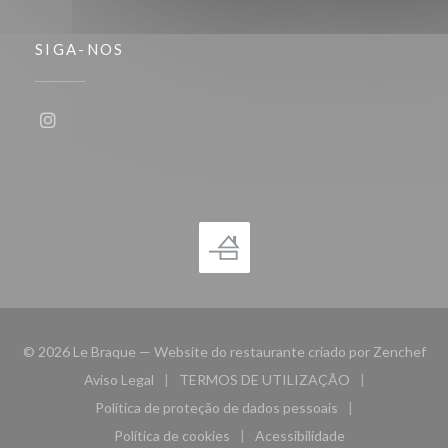
SIGA-NOS
Instagram ((abre numa nova janela))
((a
© 2026 Le Braque — Website do restaurante criado por
Zenchef
Aviso Legal
TERMOS DE UTILIZAÇÃO
((abre numa nova janela))
((abre numa nova janela))
Política de proteção de dados pessoais
((abre numa nova janela))
Política de cookies
Acessibilidade