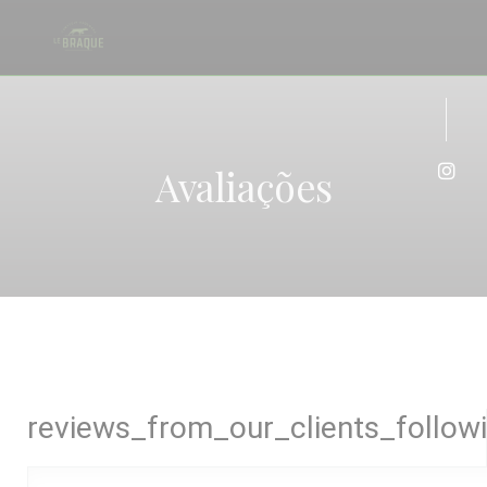
Painel de Gerenciamento de Cookies
Avaliações
Inst
reviews_from_our_clients_follow