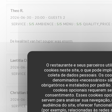
Theo
R
2026-06-30
- 20:00 - GUESTS 2
SERVICE
:
5
/5
AMBIENCE
:
5
/5
MENU
:
5
/5
QUALITY_PRICE
De kwaliteit van het souper was enorm
Laetitia
D
O restaurante e seus parceiros uti
2026-06-30
- 13:00 - GUESTS 2
cookies neste site, o que pode impli
SERVICE
:
5
/5
AMBIENCE
:
5
/5
MENU
:
5
/5
QUALITY_PRICE
coleta de dados pessoais. Os coo
denominados «necessários» s
obrigatórios e instalados por padrão
cookies opcionais requerem s
Christian
L
consentimento. Esses cookies opc
servem para analisar sua navegação,
2026-06-23
- 20:00 - GUESTS 2
audiência do site, oferecer funciona
SERVICE
:
5
/5
AMBIENCE
:
5
/5
MENU
:
5
/5
QUALITY_PRICE
(por exemplo, relacionadas às redes 