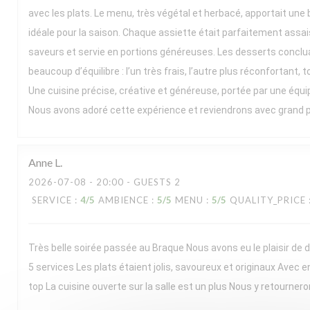
avec les plats. Le menu, très végétal et herbacé, apportait une b
idéale pour la saison. Chaque assiette était parfaitement assai
saveurs et servie en portions généreuses. Les desserts conclua
beaucoup d’équilibre : l’un très frais, l’autre plus réconfortant, t
Une cuisine précise, créative et généreuse, portée par une équ
Nous avons adoré cette expérience et reviendrons avec grand pla
Anne
L
2026-07-08
- 20:00 - GUESTS 2
SERVICE
:
4
/5
AMBIENCE
:
5
/5
MENU
:
5
/5
QUALITY_PRICE
Très belle soirée passée au Braque Nous avons eu le plaisir de
5 services Les plats étaient jolis, savoureux et originaux Avec e
top La cuisine ouverte sur la salle est un plus Nous y retournero