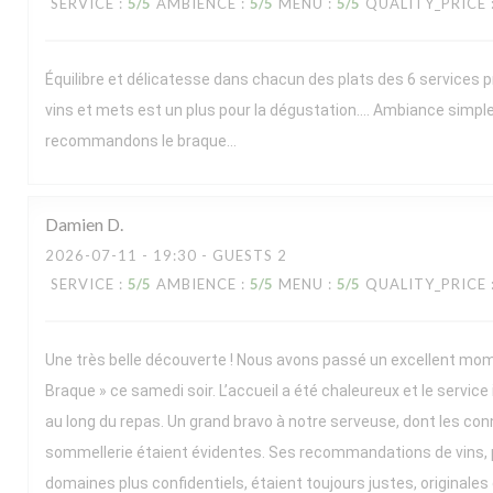
SERVICE
:
5
/5
AMBIENCE
:
5
/5
MENU
:
5
/5
QUALITY_PRICE
Équilibre et délicatesse dans chacun des plats des 6 services 
vins et mets est un plus pour la dégustation…. Ambiance simpl
recommandons le braque…
Damien
D
2026-07-11
- 19:30 - GUESTS 2
SERVICE
:
5
/5
AMBIENCE
:
5
/5
MENU
:
5
/5
QUALITY_PRICE
Une très belle découverte ! Nous avons passé un excellent mo
Braque » ce samedi soir. L’accueil a été chaleureux et le service
au long du repas. Un grand bravo à notre serveuse, dont les co
sommellerie étaient évidentes. Ses recommandations de vins, 
domaines plus confidentiels, étaient toujours justes, originales