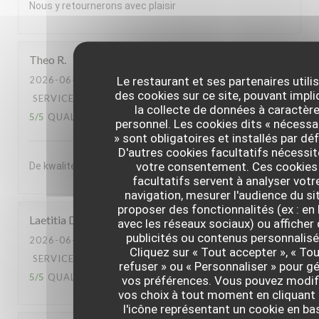
Nous y retournerons avec plaisir
Theo
R
Le restaurant et ses partenaires utili
2026-06-30
- 20:00 - COUVERTS 2
des cookies sur ce site, pouvant impli
SERVICE
:
5
/5
AMBIANCE
:
5
/5
CUISINE
:
la collecte de données à caractèr
5
/5
QUALITÉ / PRIX
:
5
/5
personnel. Les cookies dits « nécessa
» sont obligatoires et installés par dé
D'autres cookies facultatifs nécessi
votre consentement. Ces cookies
De kwaliteit van het souper was enorm
facultatifs servent à analyser votr
navigation, mesurer l'audience du sit
proposer des fonctionnalités (ex : en 
Laetitia
D
avec les réseaux sociaux) ou afficher
publicités ou contenus personnalisé
2026-06-30
- 13:00 - COUVERTS 2
Cliquez sur « Tout accepter », « To
SERVICE
:
5
/5
AMBIANCE
:
5
/5
CUISINE
:
refuser » ou « Personnaliser » pour gé
5
/5
QUALITÉ / PRIX
:
5
/5
vos préférences. Vous pouvez modif
vos choix à tout moment en cliquant 
l'icône représentant un cookie en ba