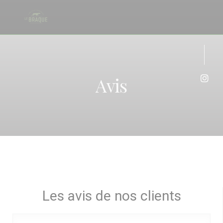
Personnalisation de vos choix en matière de cookies
Avis
Inst
Les avis de nos clients