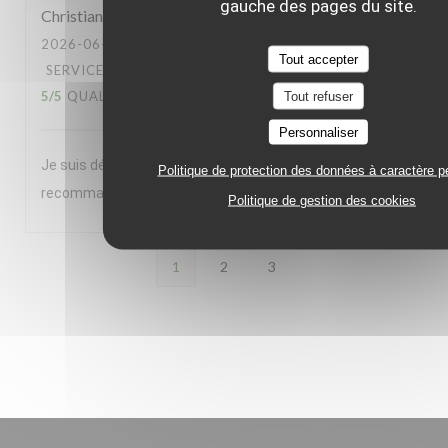
gauche des pages du site.
Christian
L
2026-06-23
- 20:00 - COUVERTS 2
Tout accepter
SERVICE
:
5
/5
AMBIANCE
:
5
/5
CUISINE
:
5
/5
QUALITÉ / PRIX
:
5
/5
Tout refuser
Personnaliser
Je suis déjà venu 5 à 6 fois et je reviendrais. Je le
Politique de protection des données à caractère p
recommande à des amis
Politique de gestion des cookies
1
2
3