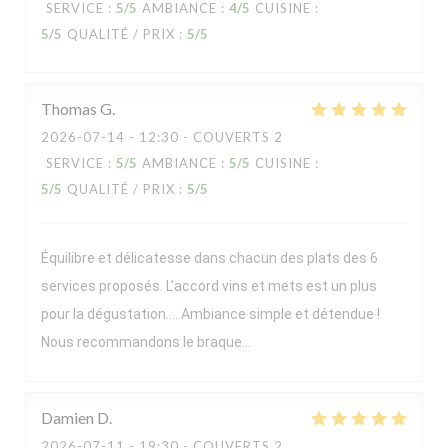
SERVICE
:
5
/5
AMBIANCE
:
4
/5
CUISINE
:
5
/5
QUALITÉ / PRIX
:
5
/5
Thomas
G
2026-07-14
- 12:30 - COUVERTS 2
SERVICE
:
5
/5
AMBIANCE
:
5
/5
CUISINE
:
5
/5
QUALITÉ / PRIX
:
5
/5
Équilibre et délicatesse dans chacun des plats des 6
services proposés. L’accord vins et mets est un plus
pour la dégustation…. Ambiance simple et détendue !
Nous recommandons le braque…
Damien
D
2026-07-11
- 19:30 - COUVERTS 2