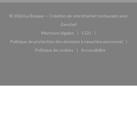
© 2026 Le Braque — Création de site internet restaurant avec
((ouvre une nouvelle fenêtre))
Zenchef
Mentions légales
CGU
((ouvre une nouvelle fenêtre))
((ouvre une nouvelle fen
Politique de protection des données à caractère personnel
((ouvre une nouvelle fenêtre))
Politique de cookies
Accessibilite
((ouvre une nouvelle fenêtre))
((ouvre une nouvelle fe