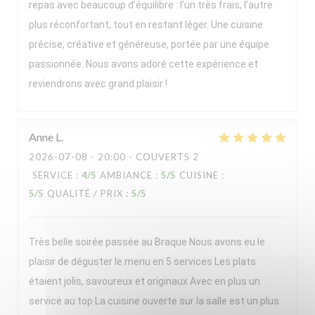
repas avec beaucoup d’équilibre : l’un très frais, l’autre
plus réconfortant, tout en restant léger. Une cuisine
précise, créative et généreuse, portée par une équipe
passionnée. Nous avons adoré cette expérience et
reviendrons avec grand plaisir !
Anne
L
2026-07-08
- 20:00 - COUVERTS 2
SERVICE
:
4
/5
AMBIANCE
:
5
/5
CUISINE
:
5
/5
QUALITÉ / PRIX
:
5
/5
Très belle soirée passée au Braque Nous avons eu le
plaisir de déguster le menu en 5 services Les plats
étaient jolis, savoureux et originaux Avec en plus un
service au top La cuisine ouverte sur la salle est un plus