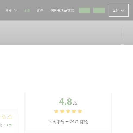
ZH
照片
评论
媒体
地图和联系方式
((在新窗口中打开))
((在新窗口中打开))
Ins
4.8
/5
平均评分 —
2471 评论
比
:
1
/5