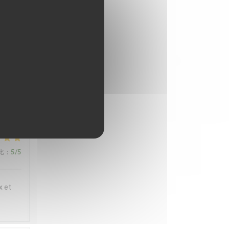
ux et
t
 en
iette
,
比
:
5
/5
x et