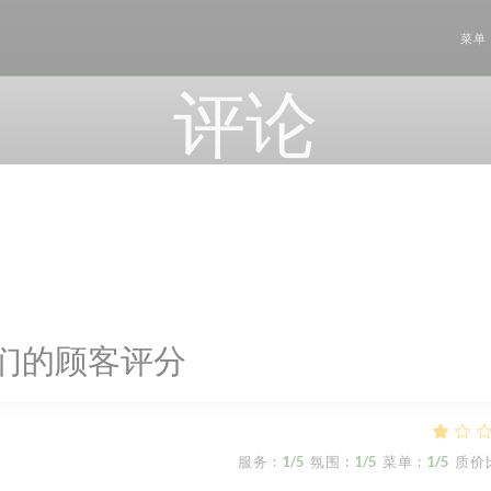
菜单
评论
们的顾客评分
服务
:
1
/5
氛围
:
1
/5
菜单
:
1
/5
质价