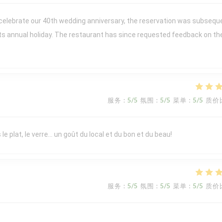
 celebrate our 40th wedding anniversary, the reservation was subsequ
its annual holiday. The restaurant has since requested feedback on th
服务
:
5
/5
氛围
:
5
/5
菜单
:
5
/5
质价
le plat, le verre… un goût du local et du bon et du beau!
服务
:
5
/5
氛围
:
5
/5
菜单
:
5
/5
质价