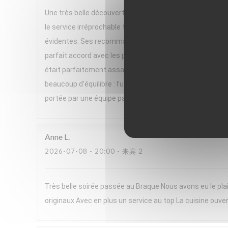
Une très belle découverte ! Nous avons passé un excelle
le service irréprochable tout au long du repas. Un gran
évidentes. Ses recommandations de vins, parfois issues 
parfait accord avec les plats. Le menu, très végétal et h
était parfaitement assaisonnée, pleine de saveurs et se
beaucoup d’équilibre : l’un très frais, l’autre plus réconf
portée par une équipe passionnée. Nous avons adoré cett
Anne
L
2026-07-08
- 20:00 - 来宾 2
Très belle soirée passée au Braque Nous avons eu le plai
originaux Avec en plus un service au top La cuisine ouver