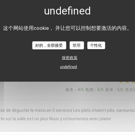
nt moment chez « Le Braque » ce samedi soir. L’accueil a été chaleure
d bravo à notre serveuse, dont les connaissances en sommellerie étaien
de domaines plus confidentiels, étaient toujours justes, originales et
这个网站使用cookie， 并让您可以控制想要激活的内容。
erbacé, apportait une belle fraîcheur, idéale pour la saison. Chaque ass
rvie en portions généreuses. Les desserts concluaient le repas avec
好的，全部接受
禁用
个性化
ortant, tout en restant léger. Une cuisine précise, créative et généreuse
保密政策
e expérience et reviendrons avec grand plaisir !
undefined
服务
:
4
/5
氛围
:
5
/5
菜单
:
5
/5
质价
sir de déguster le menu en 5 services Les plats étaient jolis, savoureu
te sur la salle est un plus Nous y retournerons avec plaisir