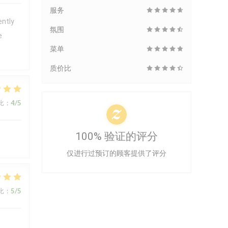
服务
ently
氛围
e
菜单
质价比
比
:
4
/5
100% 验证的评分
仅进行过预订的顾客提供了评分
比
:
5
/5