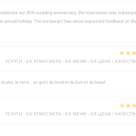
 celebrate our 40th wedding anniversary, the reservation was subsequ
its annual holiday. The restaurant has since requested feedback on th
УСЛУГИ
:
5
/5
АТМОСФЕРА
:
5
/5
МЕНЮ
:
5
/5
ЦЕНА / КАЧЕСТ
le plat, le verre… un goût du local et du bon et du beau!
УСЛУГИ
:
5
/5
АТМОСФЕРА
:
5
/5
МЕНЮ
:
5
/5
ЦЕНА / КАЧЕСТ