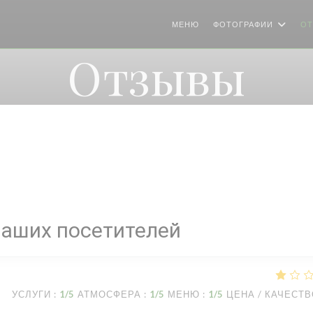
МЕНЮ
ФОТОГРАФИИ
О
Отзывы
наших посетителей
УСЛУГИ
:
1
/5
АТМОСФЕРА
:
1
/5
МЕНЮ
:
1
/5
ЦЕНА / КАЧЕСТ