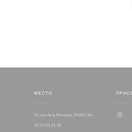
МЕСТО
ПРИС
((открывается в ново
45 rue de la Monnaie 59000 Lille
Insta
03 20 04 25 38