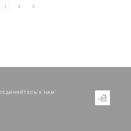
1
2
3
ОЕДИНЯЙТЕСЬ К НАМ
м окне))
gram ((открывается в новом окне))