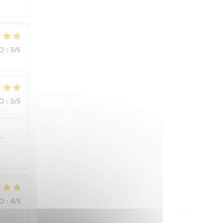
ВО
:
5
/5
ВО
:
5
/5
….
ВО
:
4
/5