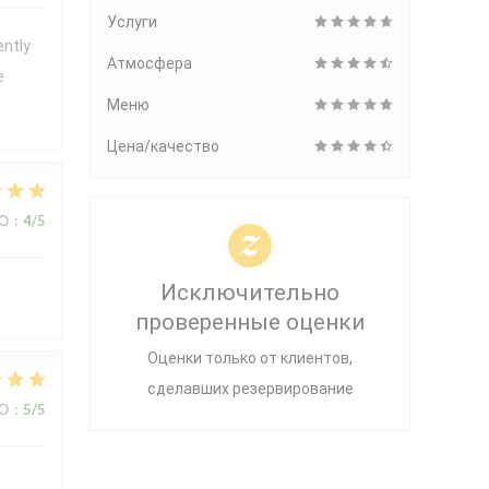
Услуги
ently
Атмосфера
e
Меню
Цена/качество
ВО
:
4
/5
Исключительно
проверенные оценки
Оценки только от клиентов,
сделавших резервирование
ВО
:
5
/5