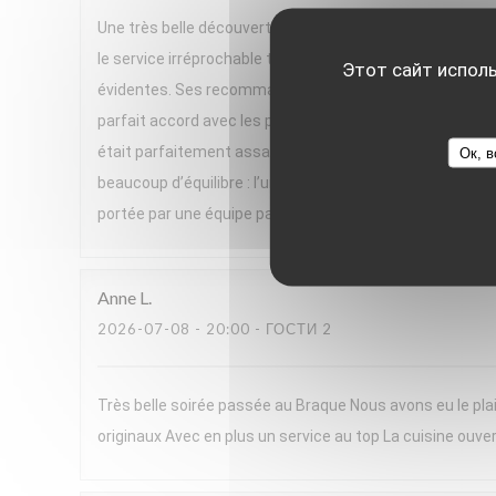
Une très belle découverte ! Nous avons passé un excelle
le service irréprochable tout au long du repas. Un gran
Этот сайт испол
évidentes. Ses recommandations de vins, parfois issues 
parfait accord avec les plats. Le menu, très végétal et h
était parfaitement assaisonnée, pleine de saveurs et se
Ок, в
beaucoup d’équilibre : l’un très frais, l’autre plus réconf
portée par une équipe passionnée. Nous avons adoré cett
Anne
L
2026-07-08
- 20:00 - ГОСТИ 2
Très belle soirée passée au Braque Nous avons eu le plai
originaux Avec en plus un service au top La cuisine ouver