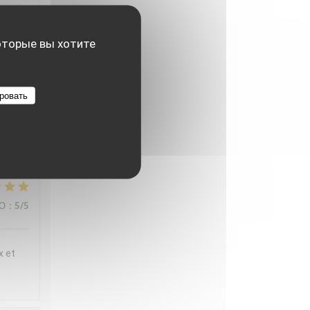
ux et
t
оторые вы хотите
 en
iette
ровать
,
ВО
:
5
/5
x et