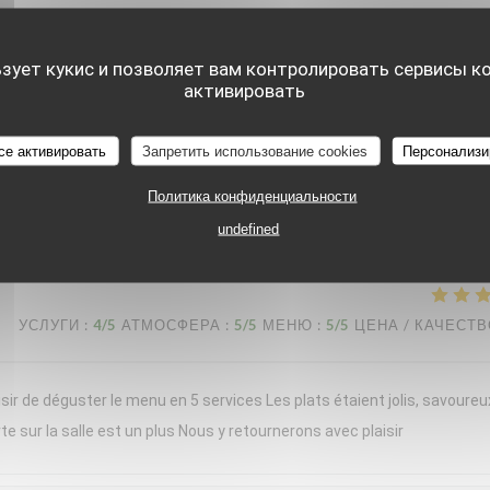
nt moment chez « Le Braque » ce samedi soir. L’accueil a été chaleure
d bravo à notre serveuse, dont les connaissances en sommellerie étaien
ьзует кукис и позволяет вам контролировать сервисы к
активировать
de domaines plus confidentiels, étaient toujours justes, originales et
erbacé, apportait une belle fraîcheur, idéale pour la saison. Chaque ass
rvie en portions généreuses. Les desserts concluaient le repas avec
се активировать
Запретить использование cookies
Персонализи
ortant, tout en restant léger. Une cuisine précise, créative et généreuse
Политика конфиденциальности
e expérience et reviendrons avec grand plaisir !
undefined
УСЛУГИ
:
4
/5
АТМОСФЕРА
:
5
/5
МЕНЮ
:
5
/5
ЦЕНА / КАЧЕСТ
sir de déguster le menu en 5 services Les plats étaient jolis, savoureu
te sur la salle est un plus Nous y retournerons avec plaisir