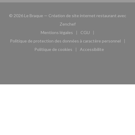
© 2026 Le Braque — Création de site internet restaurant avec
((ouvre une nouvelle fenêtre))
Zenchef
Mentions légales
CGU
((ouvre une nouvelle fenêtre))
((ouvre une nouvelle fen
Politique de protection des données à caractère personnel
((ouvre une nouvelle fenêtre))
Politique de cookies
Accessibilite
((ouvre une nouvelle fenêtre))
((ouvre une nouvelle fe