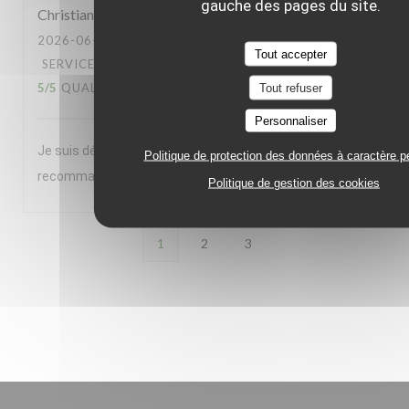
gauche des pages du site.
Christian
L
2026-06-23
- 20:00 - COUVERTS 2
Tout accepter
SERVICE
:
5
/5
AMBIANCE
:
5
/5
CUISINE
:
5
/5
QUALITÉ / PRIX
:
5
/5
Tout refuser
Personnaliser
Je suis déjà venu 5 à 6 fois et je reviendrais. Je le
Politique de protection des données à caractère p
recommande à des amis
Politique de gestion des cookies
1
2
3