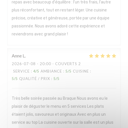
repas avec beaucoup d’équilibre : l’un très frais, l’autre
plus réconfortant, tout en restant léger. Une cuisine
précise, créative et généreuse, portée par une équipe
passionnée. Nous avons adoré cette expérience et
reviendrons avec grand plaisir !
Anne
L
2026-07-08
- 20:00 - COUVERTS 2
SERVICE
:
4
/5
AMBIANCE
:
5
/5
CUISINE
:
5
/5
QUALITÉ / PRIX
:
5
/5
Très belle soirée passée au Braque Nous avons eu le
plaisir de déguster le menu en 5 services Les plats
étaient jolis, savoureux et originaux Avec en plus un
service au top La cuisine ouverte sur la salle est un plus