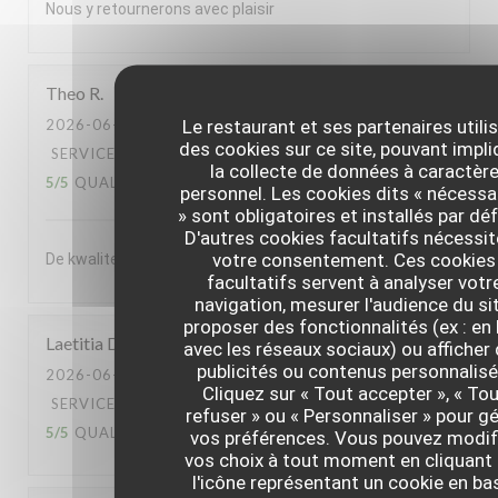
Nous y retournerons avec plaisir
Theo
R
Le restaurant et ses partenaires utili
2026-06-30
- 20:00 - COUVERTS 2
des cookies sur ce site, pouvant impli
SERVICE
:
5
/5
AMBIANCE
:
5
/5
CUISINE
:
la collecte de données à caractèr
5
/5
QUALITÉ / PRIX
:
5
/5
personnel. Les cookies dits « nécessa
» sont obligatoires et installés par dé
D'autres cookies facultatifs nécessi
votre consentement. Ces cookies
De kwaliteit van het souper was enorm
facultatifs servent à analyser votr
navigation, mesurer l'audience du sit
proposer des fonctionnalités (ex : en 
Laetitia
D
avec les réseaux sociaux) ou afficher
publicités ou contenus personnalisé
2026-06-30
- 13:00 - COUVERTS 2
Cliquez sur « Tout accepter », « To
SERVICE
:
5
/5
AMBIANCE
:
5
/5
CUISINE
:
refuser » ou « Personnaliser » pour gé
5
/5
QUALITÉ / PRIX
:
5
/5
vos préférences. Vous pouvez modif
vos choix à tout moment en cliquant 
l'icône représentant un cookie en ba