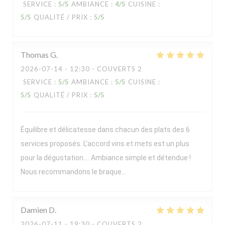
SERVICE
:
5
/5
AMBIANCE
:
4
/5
CUISINE
:
5
/5
QUALITÉ / PRIX
:
5
/5
Thomas
G
2026-07-14
- 12:30 - COUVERTS 2
SERVICE
:
5
/5
AMBIANCE
:
5
/5
CUISINE
:
5
/5
QUALITÉ / PRIX
:
5
/5
Équilibre et délicatesse dans chacun des plats des 6
services proposés. L’accord vins et mets est un plus
pour la dégustation…. Ambiance simple et détendue !
Nous recommandons le braque…
Damien
D
2026-07-11
- 19:30 - COUVERTS 2