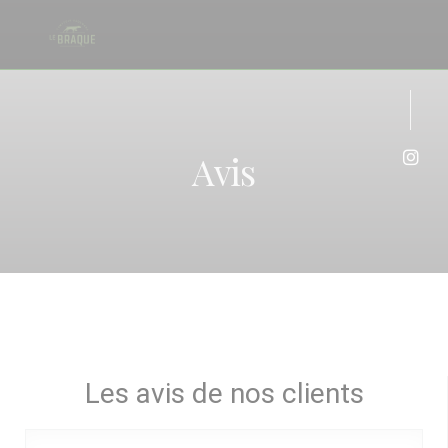
Personnalisation de vos choix en matière de cookies
Avis
Inst
Les avis de nos clients